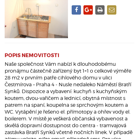
POPIS NEMOVITOSTI
Naše společnost Vám nabízí k dlouhodobému
pronájmu částečně zařízený byt 1+1 o celkové výměře
28 m2 v prvním patře cihlového domu v ulici
Čestmírova – Praha 4 - Nusle nedaleko Náměstí Bratří
Synků. Dispozice a vybavení: kuchyň s kuchyňským
koutem, dvou-vařičem a lednicí, obytná místnost s
patrem na spaní, koupelna se sprchovým koutem a
WC. Vytápění je řešeno el. přímotopy a ohřev vody el.
boilerem. V místě je veškerá občanská vybavenost a
skvělá dopravní dostupnost do centra - tramvajová
zastávka Bratří Synků včetně nočních linek. V případě