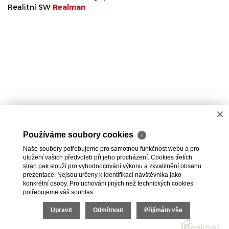
Realitní SW
Real
man
×
Používáme soubory cookies
ℹ
Naše soubory potřebujeme pro samotnou funkčnost webu a pro
uložení vašich předvoleb při jeho procházení. Cookies třetích
stran pak slouží pro vyhodnocování výkonu a zkvalitnění obsahu
prezentace. Nejsou určeny k identifikaci návštěvníka jako
konkrétní osoby. Pro uchování jiných než technických cookies
potřebujeme váš souhlas.
Upravit
Odmítnout
Přijímám vše