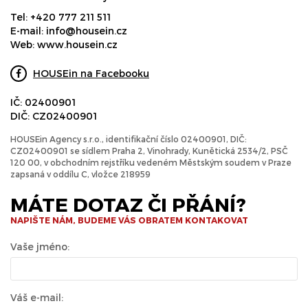
Tel:
+420 777 211 511
E-mail:
info@housein.cz
Web:
www.housein.cz
HOUSEin na Facebooku
IČ: 02400901
DIČ: CZ02400901
HOUSEin Agency s.r.o., identifikační číslo 02400901, DIČ:
CZ02400901 se sídlem Praha 2, Vinohrady, Kunětická 2534/2, PSČ
120 00, v obchodním rejstříku vedeném Městským soudem v Praze
zapsaná v oddílu C, vložce 218959
MÁTE DOTAZ ČI PŘÁNÍ?
NAPIŠTE NÁM, BUDEME VÁS OBRATEM KONTAKOVAT
Vaše jméno:
Váš e-mail: