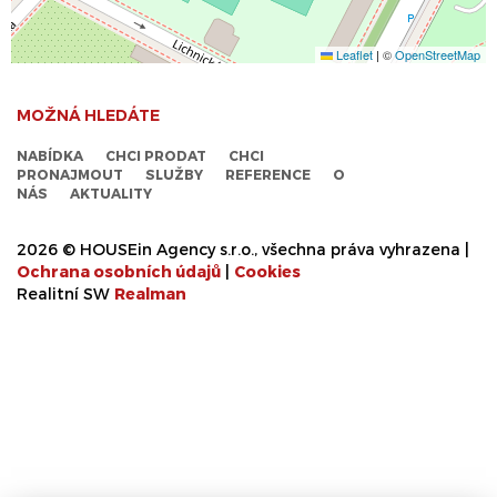
Leaflet
|
©
OpenStreetMap
MOŽNÁ HLEDÁTE
NABÍDKA
CHCI PRODAT
CHCI
PRONAJMOUT
SLUŽBY
REFERENCE
O
NÁS
AKTUALITY
2026 © HOUSEin Agency s.r.o., všechna práva vyhrazena |
Ochrana osobních údajů
|
Cookies
Realitní SW
Real
man