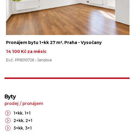
Pronájem bytu 1+kk 27 m², Praha - Vysočany
14 100 Kč za měsíc
Ev.č.: PP8010726 - Jandova
Byty
prodej
/
pronájem
1+kk
,
1+1
2+kk
,
2+1
3+kk
,
3+1