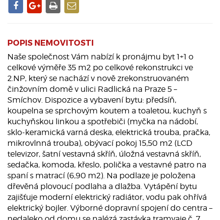
POPIS NEMOVITOSTI
Naše společnost Vám nabízí k pronájmu byt 1+1 o
celkové výměře 35 m2 po celkové rekonstrukci ve
2.NP, který se nachází v nově zrekonstruovaném
činžovním domě v ulici Radlická na Praze 5 –
Smíchov. Dispozice a vybavení bytu: předsíň,
koupelna se sprchovým koutem a toaletou, kuchyň s
kuchyňskou linkou a spotřebiči (myčka na nádobí,
sklo-keramická varná deska, elektrická trouba, pračka,
mikrovlnná trouba), obývací pokoj 15,50 m2 (LCD
televizor, šatní vestavná skříň, úložná vestavná skříň,
sedačka, komoda, křeslo, polička a vestavné patro na
spaní s matrací (6,90 m2). Na podlaze je položena
dřevěná plovoucí podlaha a dlažba. Vytápění bytu
zajišťuje moderní elektrický radiátor, vodu pak ohřívá
elektrický bojler. Výborné dopravní spojení do centra –
nedaleko od domu se nalézá zastávka tramvaje č. 7