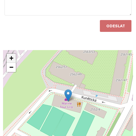
ODESLAT
+
−