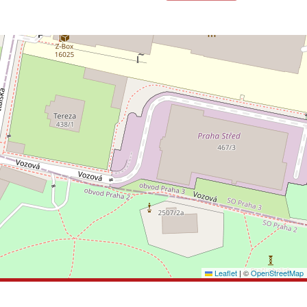
Leaflet
|
©
OpenStreetMap