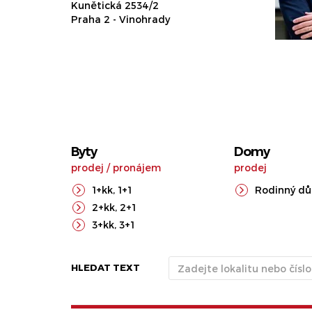
Kunětická 2534/2
Praha 2 - Vinohrady
Byty
Domy
prodej
/
pronájem
prodej
1+kk
,
1+1
Rodinný d
2+kk
,
2+1
3+kk
,
3+1
HLEDAT TEXT