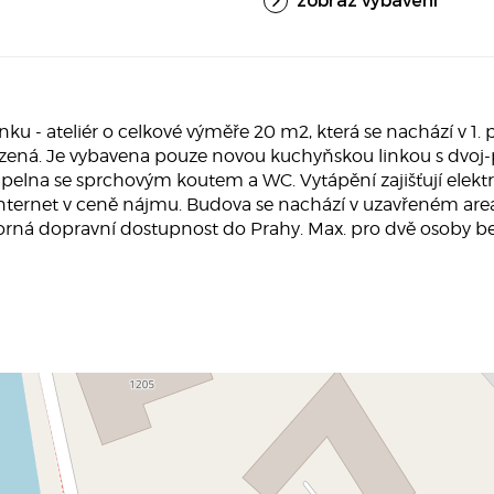
 ateliér o celkové výměře 20 m2, která se nachází v 1. pa
ízená. Je vybavena pouze novou kuchyňskou linkou s dvoj
pelna se sprchovým koutem a WC. Vytápění zajišťují elektri
nternet v ceně nájmu. Budova se nachází v uzavřeném areá
rná dopravní dostupnost do Prahy. Max. pro dvě osoby bez 