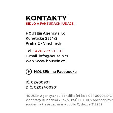
KONTAKTY
SÍDLO A FAKTURAČNÍ ÚDAJE
HOUSEin Agency s.r.o.
Kunětická 2534/2
Praha 2 - Vinohrady
Tel:
+420 777 211 511
E-mail:
info@housein.cz
Web:
www.housein.cz
HOUSEin na Facebooku
IČ: 02400901
DIČ: CZ02400901
HOUSEin Agency s.r.o., identifikační číslo 02400901, DI
Vinohrady, Kunětická 2534/2, PSČ 120 00, v obchodním
soudem v Praze zapsaná v oddílu C, vložce 218959