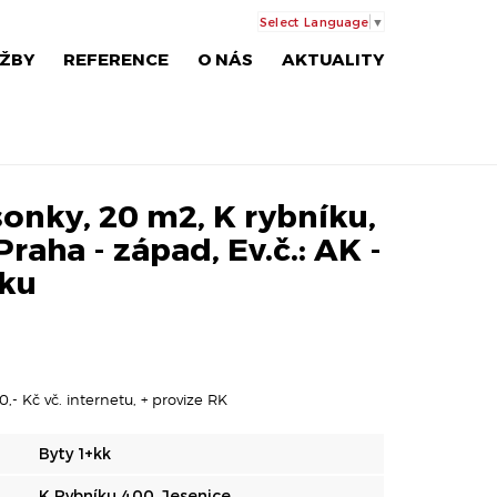
Select Language
▼
ŽBY
REFERENCE
O NÁS
AKTUALITY
onky, 20 m2, K rybníku,
Praha - západ, Ev.č.: AK -
íku
,- Kč vč. internetu, + provize RK
Byty 1+kk
K Rybníku 400, Jesenice