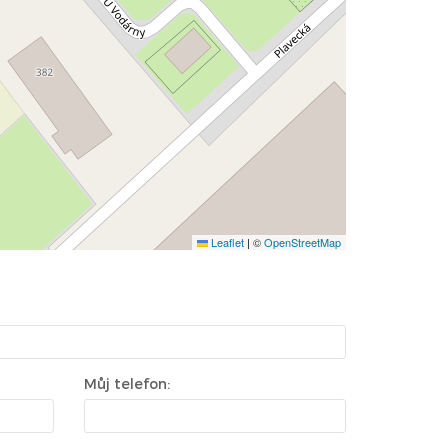
Leaflet
|
©
OpenStreetMap
Můj telefon: