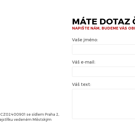
MÁTE DOTAZ Č
NAPIŠTE NÁM, BUDEME VÁS O
Vaše jméno:
Váš e-mail:
Váš text:
Č: CZ02400901 se sídlem Praha 2,
 rejstříku vedeném Městským