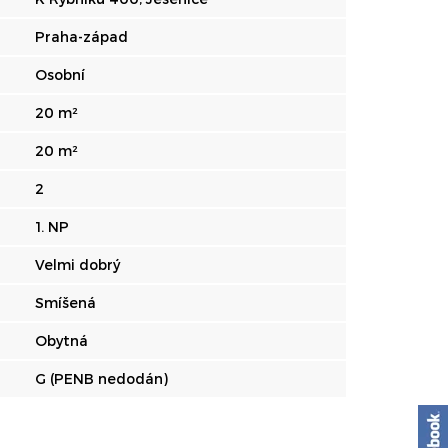
Praha-západ
Osobní
20 m²
20 m²
2
1. NP
Velmi dobrý
Smíšená
Obytná
G (PENB nedodán)