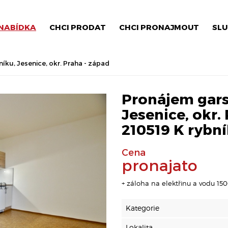
NABÍDKA
CHCI PRODAT
CHCI PRONAJMOUT
SLU
íku, Jesenice, okr. Praha - západ
Pronájem gars
Jesenice, okr. 
210519 K rybn
Cena
pronajato
+ záloha na elektřinu a vodu 1500
Kategorie
Lokalita