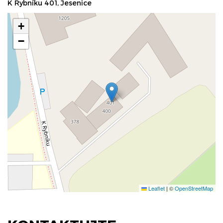
K Rybníku 401, Jesenice
+
−
Leaflet
|
©
OpenStreetMap