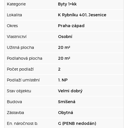
Kategorie
Byty 1+kk
Lokalita
K Rybníku 401, Jesenice
Okres
Praha-západ
Vlastnictví
Osobní
Užitná plocha
20 m²
Podlahová plocha
20 m²
Počet podlaží
2
Podlaží umístění
1. NP
Stav objektu
Velmi dobrý
Budova
Smíšená
Zástavba
Obytná
En. náročnost b.
G (PENB nedodán)