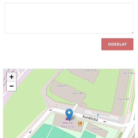
ODESLAT
+
−