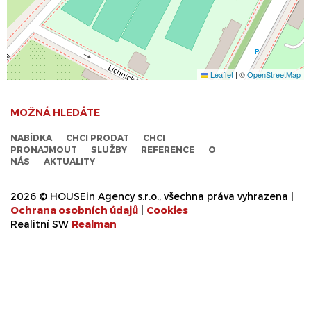
Leaflet
|
©
OpenStreetMap
MOŽNÁ HLEDÁTE
NABÍDKA
CHCI PRODAT
CHCI
PRONAJMOUT
SLUŽBY
REFERENCE
O
NÁS
AKTUALITY
2026 © HOUSEin Agency s.r.o., všechna práva vyhrazena |
Ochrana osobních údajů
|
Cookies
Realitní SW
Real
man