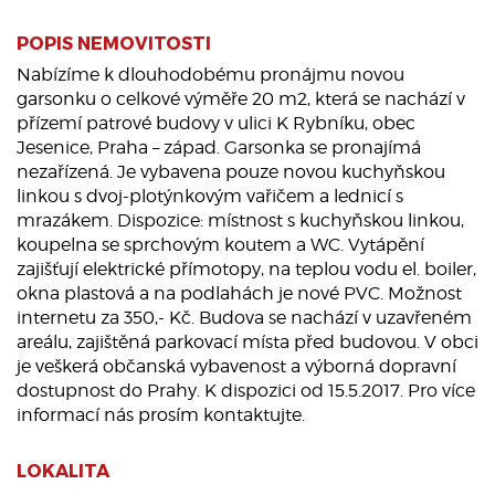
POPIS NEMOVITOSTI
Nabízíme k dlouhodobému pronájmu novou
garsonku o celkové výměře 20 m2, která se nachází v
přízemí patrové budovy v ulici K Rybníku, obec
Jesenice, Praha – západ. Garsonka se pronajímá
nezařízená. Je vybavena pouze novou kuchyňskou
linkou s dvoj-plotýnkovým vařičem a lednicí s
mrazákem. Dispozice: místnost s kuchyňskou linkou,
koupelna se sprchovým koutem a WC. Vytápění
zajišťují elektrické přímotopy, na teplou vodu el. boiler,
okna plastová a na podlahách je nové PVC. Možnost
internetu za 350,- Kč. Budova se nachází v uzavřeném
areálu, zajištěná parkovací místa před budovou. V obci
je veškerá občanská vybavenost a výborná dopravní
dostupnost do Prahy. K dispozici od 15.5.2017. Pro více
informací nás prosím kontaktujte.
LOKALITA