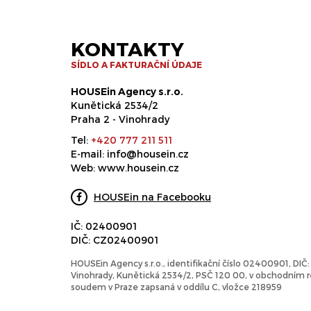
KONTAKTY
SÍDLO A FAKTURAČNÍ ÚDAJE
HOUSEin Agency s.r.o.
Kunětická 2534/2
Praha 2 - Vinohrady
Tel:
+420 777 211 511
E-mail:
info@housein.cz
Web:
www.housein.cz
HOUSEin na Facebooku
IČ: 02400901
DIČ: CZ02400901
HOUSEin Agency s.r.o., identifikační číslo 02400901, DI
Vinohrady, Kunětická 2534/2, PSČ 120 00, v obchodním
soudem v Praze zapsaná v oddílu C, vložce 218959