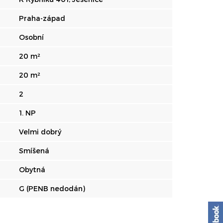
Praha-západ
Osobní
20 m²
20 m²
2
1. NP
Velmi dobrý
Smíšená
Obytná
G (PENB nedodán)