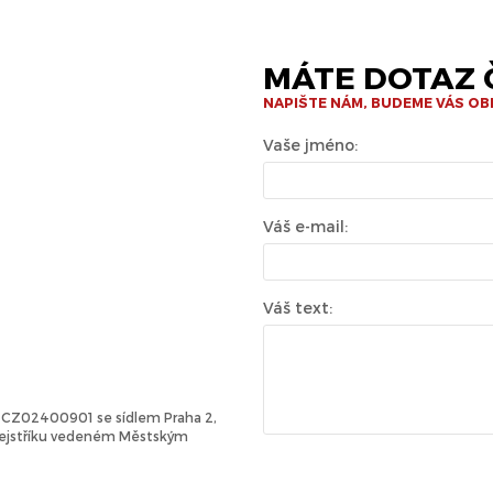
MÁTE DOTAZ Č
NAPIŠTE NÁM, BUDEME VÁS O
Vaše jméno:
Váš e-mail:
Váš text:
Č: CZ02400901 se sídlem Praha 2,
 rejstříku vedeném Městským