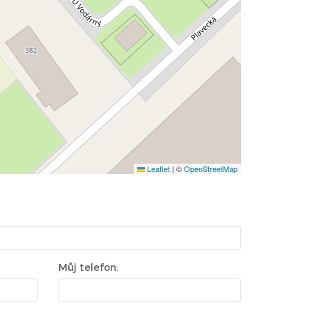
Leaflet
|
©
OpenStreetMap
Můj telefon: