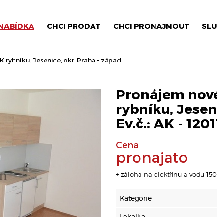
NABÍDKA
CHCI PRODAT
CHCI PRONAJMOUT
SLU
 rybníku, Jesenice, okr. Praha - západ
Pronájem nové
rybníku, Jesen
Ev.č.: AK - 120
Cena
pronajato
+ záloha na elektřinu a vodu 150
Kategorie
Lokalita