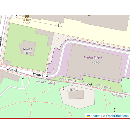
Leaflet
|
©
OpenStreetMap