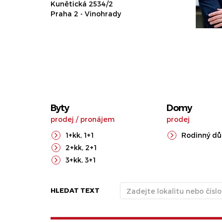
Kunětická 2534/2
Praha 2 - Vinohrady
Byty
Domy
prodej
/
pronájem
prodej
1+kk
,
1+1
Rodinný d
2+kk
,
2+1
3+kk
,
3+1
HLEDAT TEXT