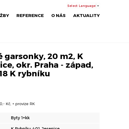
Select Language
▼
ŽBY
REFERENCE
O NÁS
AKTUALITY
 garsonky, 20 m2, K
ice, okr. Praha - západ,
118 K rybníku
0,- Kč, + provize RK
Byty 1+kk
K Rybníku 401, Jesenice