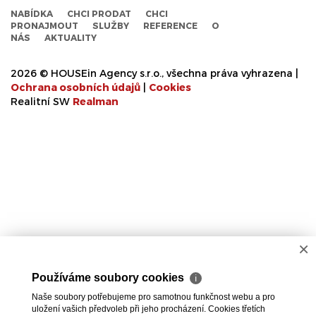
NABÍDKA
CHCI PRODAT
CHCI
PRONAJMOUT
SLUŽBY
REFERENCE
O
NÁS
AKTUALITY
2026 © HOUSEin Agency s.r.o., všechna práva vyhrazena |
Ochrana osobních údajů
|
Cookies
Realitní SW
Real
man
×
Používáme soubory cookies
ℹ
Naše soubory potřebujeme pro samotnou funkčnost webu a pro
uložení vašich předvoleb při jeho procházení. Cookies třetích