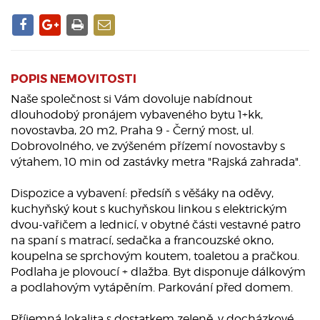
POPIS NEMOVITOSTI
Naše společnost si Vám dovoluje nabídnout
dlouhodobý pronájem vybaveného bytu 1+kk,
novostavba, 20 m2, Praha 9 - Černý most, ul.
Dobrovolného, ve zvýšeném přízemí novostavby s
výtahem, 10 min od zastávky metra "Rajská zahrada".
Dispozice a vybavení: předsíň s věšáky na oděvy,
kuchyňský kout s kuchyňskou linkou s elektrickým
dvou-vařičem a lednicí, v obytné části vestavné patro
na spaní s matrací, sedačka a francouzské okno,
koupelna se sprchovým koutem, toaletou a pračkou.
Podlaha je plovoucí + dlažba. Byt disponuje dálkovým
a podlahovým vytápěním. Parkování před domem.
Příjemná lokalita s dostatkem zeleně, v docházkové