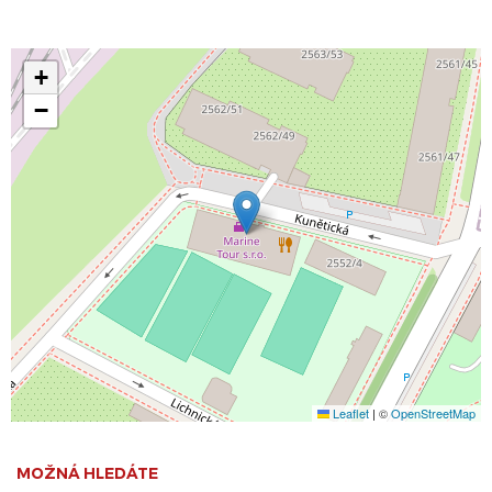
+
−
Leaflet
|
©
OpenStreetMap
MOŽNÁ HLEDÁTE