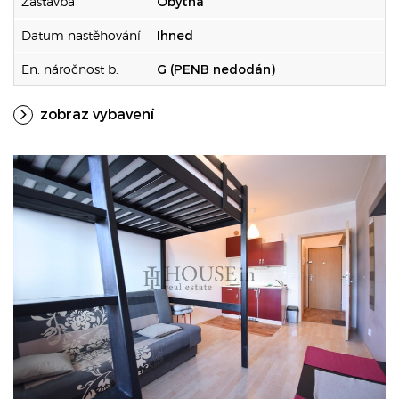
Zástavba
Obytná
Datum nastěhování
Ihned
En. náročnost b.
G (PENB nedodán)
zobraz vybavení