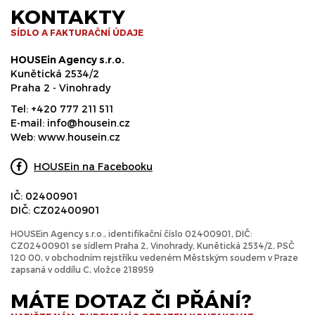
KONTAKTY
SÍDLO A FAKTURAČNÍ ÚDAJE
HOUSEin Agency s.r.o.
Kunětická 2534/2
Praha 2 - Vinohrady
Tel:
+420 777 211 511
E-mail:
info@housein.cz
Web:
www.housein.cz
HOUSEin na Facebooku
IČ: 02400901
DIČ: CZ02400901
HOUSEin Agency s.r.o., identifikační číslo 02400901, DIČ:
CZ02400901 se sídlem Praha 2, Vinohrady, Kunětická 2534/2, PSČ
120 00, v obchodním rejstříku vedeném Městským soudem v Praze
zapsaná v oddílu C, vložce 218959
MÁTE DOTAZ ČI PŘÁNÍ?