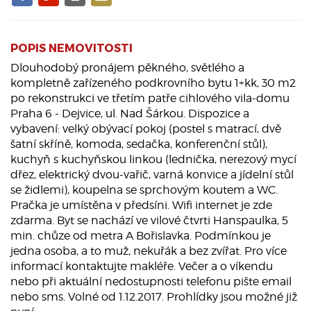
POPIS NEMOVITOSTI
Dlouhodobý pronájem pěkného, světlého a
kompletně zařízeného podkrovního bytu 1+kk, 30 m2
po rekonstrukci ve třetím patře cihlového vila-domu
Praha 6 - Dejvice, ul. Nad Šárkou. Dispozice a
vybavení: velký obývací pokoj (postel s matrací, dvě
šatní skříně, komoda, sedačka, konferenční stůl),
kuchyň s kuchyňskou linkou (lednička, nerezový mycí
dřez, elektrický dvou-vařič, varná konvice a jídelní stůl
se židlemi), koupelna se sprchovým koutem a WC.
Pračka je umístěna v předsíni. Wifi internet je zde
zdarma. Byt se nachází ve vilové čtvrti Hanspaulka, 5
min. chůze od metra A Bořislavka. Podmínkou je
jedna osoba, a to muž, nekuřák a bez zvířat. Pro více
informací kontaktujte makléře. Večer a o víkendu
nebo při aktuální nedostupnosti telefonu pište email
nebo sms. Volné od 1.12.2017. Prohlídky jsou možné již