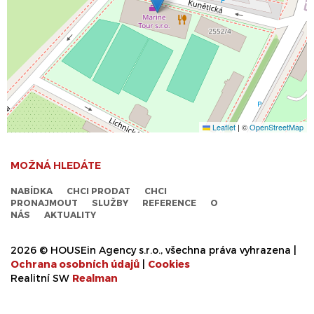
Leaflet
|
©
OpenStreetMap
MOŽNÁ HLEDÁTE
NABÍDKA
CHCI PRODAT
CHCI
PRONAJMOUT
SLUŽBY
REFERENCE
O
NÁS
AKTUALITY
2026 © HOUSEin Agency s.r.o., všechna práva vyhrazena |
Ochrana osobních údajů
|
Cookies
Realitní SW
Real
man