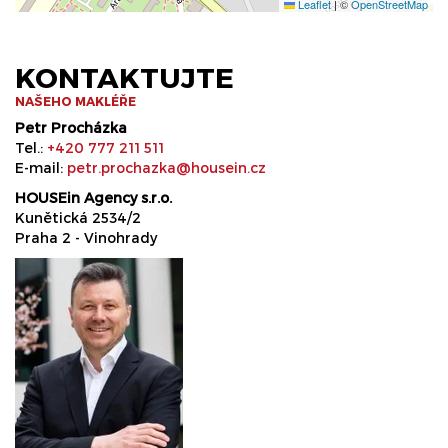
Leaflet
|
©
OpenStreetMap
KONTAKTUJTE
NAŠEHO MAKLÉŘE
Petr Procházka
Tel.:
+420 777 211 511
E-mail:
petr.prochazka@housein.cz
HOUSEin Agency s.r.o.
Kunětická 2534/2
Praha 2 - Vinohrady