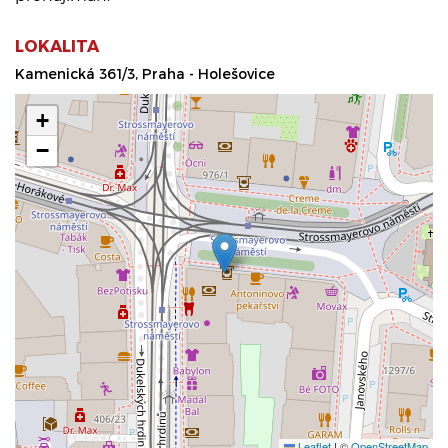
LOKALITA
Kamenická 361/3, Praha - Holešovice
+
−
Leaflet
|
©
OpenStreetMap