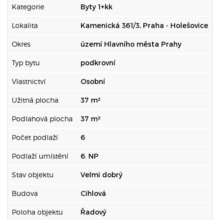
Kategorie
Byty 1+kk
Lokalita
Kamenická 361/3, Praha - Holešovice
Okres
území Hlavního města Prahy
Typ bytu
podkrovní
Vlastnictví
Osobní
Užitná plocha
37 m²
Podlahová plocha
37 m²
Počet podlaží
6
Podlaží umístění
6. NP
Stav objektu
Velmi dobrý
Budova
Cihlová
Poloha objektu
Řadový