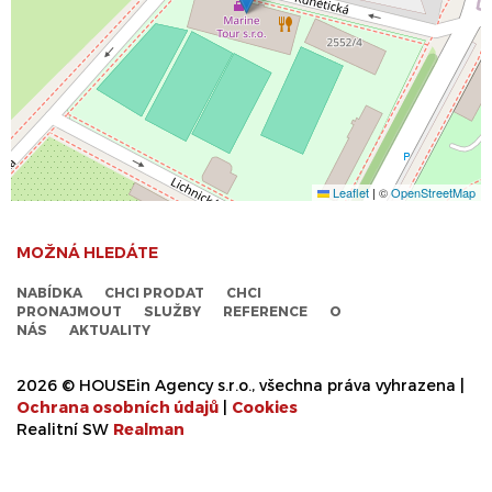
Leaflet
|
©
OpenStreetMap
MOŽNÁ HLEDÁTE
NABÍDKA
CHCI PRODAT
CHCI
PRONAJMOUT
SLUŽBY
REFERENCE
O
NÁS
AKTUALITY
2026 © HOUSEin Agency s.r.o., všechna práva vyhrazena |
Ochrana osobních údajů
|
Cookies
Realitní SW
Real
man