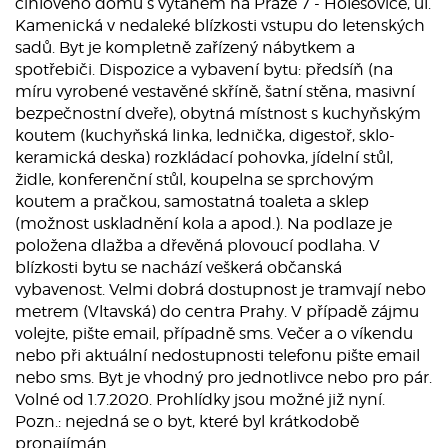
cihlového domu s výtahem na Praze 7 - Holešovice, ul.
Kamenická v nedaleké blízkosti vstupu do letenských
sadů. Byt je kompletně zařízený nábytkem a
spotřebiči. Dispozice a vybavení bytu: předsíň (na
míru vyrobené vestavěné skříně, šatní stěna, masivní
bezpečnostní dveře), obytná místnost s kuchyňským
koutem (kuchyňská linka, lednička, digestoř, sklo-
keramická deska) rozkládací pohovka, jídelní stůl,
židle, konferenční stůl, koupelna se sprchovým
koutem a pračkou, samostatná toaleta a sklep
(možnost uskladnění kola a apod.). Na podlaze je
položena dlažba a dřevěná plovoucí podlaha. V
blízkosti bytu se nachází veškerá občanská
vybavenost. Velmi dobrá dostupnost je tramvají nebo
metrem (Vltavská) do centra Prahy. V případě zájmu
volejte, pište email, případně sms. Večer a o víkendu
nebo při aktuální nedostupnosti telefonu pište email
nebo sms. Byt je vhodný pro jednotlivce nebo pro pár.
Volné od 1.7.2020. Prohlídky jsou možné již nyní.
Pozn.: nejedná se o byt, které byl krátkodobě
pronajímán.