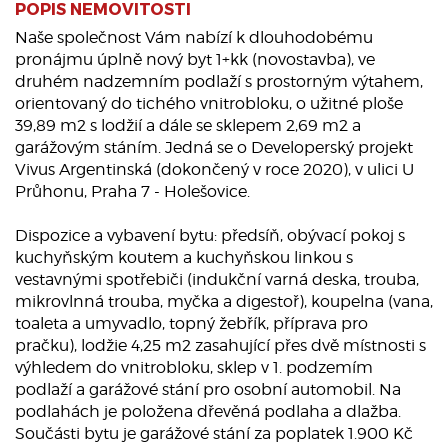
POPIS NEMOVITOSTI
Naše společnost Vám nabízí k dlouhodobému
pronájmu úplně nový byt 1+kk (novostavba), ve
druhém nadzemním podlaží s prostorným výtahem,
orientovaný do tichého vnitrobloku, o užitné ploše
39,89 m2 s lodžií a dále se sklepem 2,69 m2 a
garážovým stáním. Jedná se o Developerský projekt
Vivus Argentinská (dokončený v roce 2020), v ulici U
Průhonu, Praha 7 - Holešovice.
Dispozice a vybavení bytu: předsíň, obývací pokoj s
kuchyňským koutem a kuchyňskou linkou s
vestavnými spotřebiči (indukční varná deska, trouba,
mikrovlnná trouba, myčka a digestoř), koupelna (vana,
toaleta a umyvadlo, topný žebřík, příprava pro
pračku), lodžie 4,25 m2 zasahující přes dvě místnosti s
výhledem do vnitrobloku, sklep v 1. podzemím
podlaží a garážové stání pro osobní automobil. Na
podlahách je položena dřevěná podlaha a dlažba.
Součásti bytu je garážové stání za poplatek 1.900 Kč