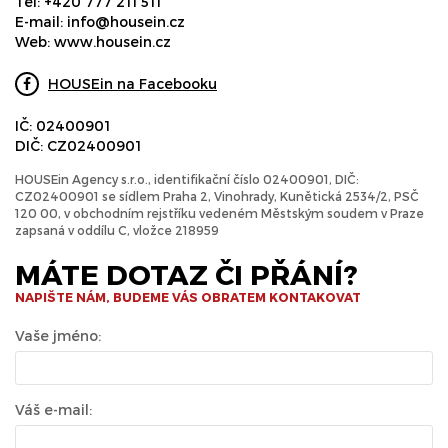
Tel:
+420 777 211 511
E-mail:
info@housein.cz
Web:
www.housein.cz
HOUSEin na Facebooku
IČ: 02400901
DIČ: CZ02400901
HOUSEin Agency s.r.o., identifikační číslo 02400901, DIČ:
CZ02400901 se sídlem Praha 2, Vinohrady, Kunětická 2534/2, PSČ
120 00, v obchodním rejstříku vedeném Městským soudem v Praze
zapsaná v oddílu C, vložce 218959
MÁTE DOTAZ ČI PŘÁNÍ?
NAPIŠTE NÁM, BUDEME VÁS OBRATEM KONTAKOVAT
Vaše jméno:
Váš e-mail: