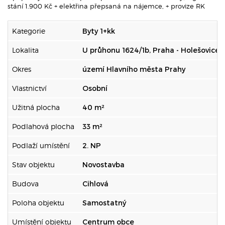
stání 1.900 Kč + elektřina přepsaná na nájemce, + provize RK
Kategorie
Byty 1+kk
Lokalita
U průhonu 1624/1b, Praha - Holešovice
Okres
území Hlavního města Prahy
Vlastnictví
Osobní
Užitná plocha
40 m²
Podlahová plocha
33 m²
Podlaží umístění
2. NP
Stav objektu
Novostavba
Budova
Cihlová
Poloha objektu
Samostatný
Umístění objektu
Centrum obce