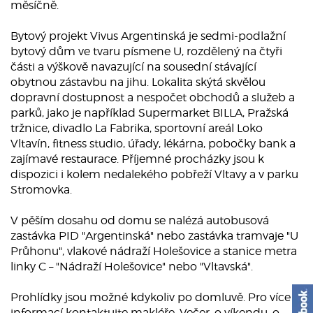
měsíčně.
Bytový projekt Vivus Argentinská je sedmi-podlažní
bytový dům ve tvaru písmene U, rozdělený na čtyři
části a výškově navazující na sousední stávající
obytnou zástavbu na jihu. Lokalita skýtá skvělou
dopravní dostupnost a nespočet obchodů a služeb a
parků, jako je například Supermarket BILLA, Pražská
tržnice, divadlo La Fabrika, sportovní areál Loko
Vltavín, fitness studio, úřady, lékárna, pobočky bank a
zajímavé restaurace. Příjemné procházky jsou k
dispozici i kolem nedalekého pobřeží Vltavy a v parku
Stromovka.
V pěším dosahu od domu se nalézá autobusová
zastávka PID "Argentinská" nebo zastávka tramvaje "U
Průhonu", vlakové nádraží Holešovice a stanice metra
linky C – "Nádraží Holešovice" nebo "Vltavská".
Prohlídky jsou možné kdykoliv po domluvě. Pro více
informací kontaktujte makléře. Večer, o víkendu, o