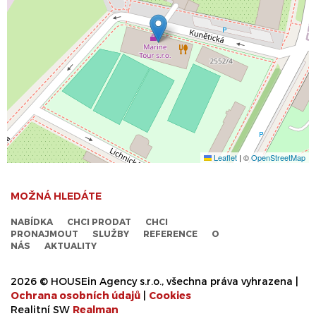
Leaflet
|
©
OpenStreetMap
MOŽNÁ HLEDÁTE
NABÍDKA
CHCI PRODAT
CHCI
PRONAJMOUT
SLUŽBY
REFERENCE
O
NÁS
AKTUALITY
2026 © HOUSEin Agency s.r.o., všechna práva vyhrazena |
Ochrana osobních údajů
|
Cookies
Realitní SW
Real
man