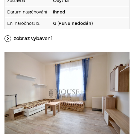
Zástavba
Obytná
Datum nastěhování
Ihned
En. náročnost b.
G (PENB nedodán)
zobraz vybavení