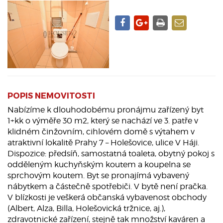
POPIS NEMOVITOSTI
Nabízíme k dlouhodobému pronájmu zařízený byt
1+kk o výměře 30 m2, který se nachází ve 3. patře v
klidném činžovním, cihlovém domě s výtahem v
atraktivní lokalitě Prahy 7 – Holešovice, ulice V Háji.
Dispozice: předsíň, samostatná toaleta, obytný pokoj s
odděleným kuchyňským koutem a koupelna se
sprchovým koutem. Byt se pronajímá vybavený
nábytkem a částečně spotřebiči. V bytě není pračka.
V blízkosti je veškerá občanská vybavenost obchody
(Albert, Alza, Billa, Holešovická tržnice, aj.),
zdravotnické zařízení, stejně tak množství kaváren a