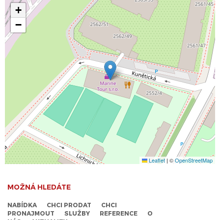
+
−
Leaflet
|
©
OpenStreetMap
MOŽNÁ HLEDÁTE
NABÍDKA
CHCI PRODAT
CHCI
PRONAJMOUT
SLUŽBY
REFERENCE
O