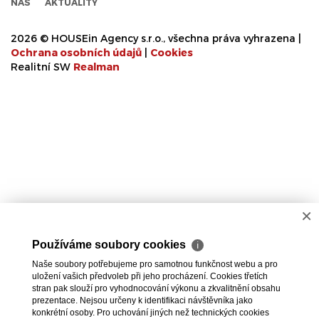
NÁS
AKTUALITY
2026 © HOUSEin Agency s.r.o., všechna práva vyhrazena |
Ochrana osobních údajů
|
Cookies
Realitní SW
Real
man
×
Používáme soubory cookies
ℹ
Naše soubory potřebujeme pro samotnou funkčnost webu a pro
uložení vašich předvoleb při jeho procházení. Cookies třetích
stran pak slouží pro vyhodnocování výkonu a zkvalitnění obsahu
prezentace. Nejsou určeny k identifikaci návštěvníka jako
konkrétní osoby. Pro uchování jiných než technických cookies