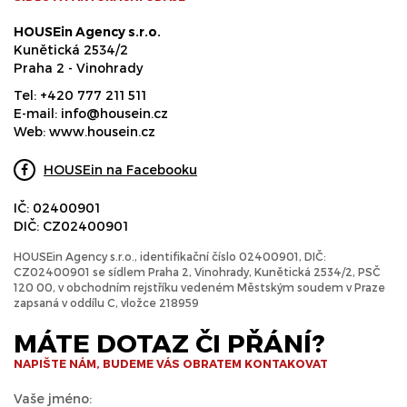
HOUSEin Agency s.r.o.
Kunětická 2534/2
Praha 2 - Vinohrady
Tel:
+420 777 211 511
E-mail:
info@housein.cz
Web:
www.housein.cz
HOUSEin na Facebooku
IČ: 02400901
DIČ: CZ02400901
HOUSEin Agency s.r.o., identifikační číslo 02400901, DIČ:
CZ02400901 se sídlem Praha 2, Vinohrady, Kunětická 2534/2, PSČ
120 00, v obchodním rejstříku vedeném Městským soudem v Praze
zapsaná v oddílu C, vložce 218959
MÁTE DOTAZ ČI PŘÁNÍ?
NAPIŠTE NÁM, BUDEME VÁS OBRATEM KONTAKOVAT
Vaše jméno: