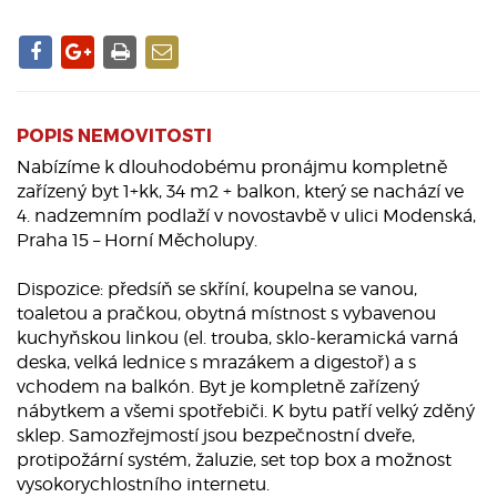
POPIS NEMOVITOSTI
Nabízíme k dlouhodobému pronájmu kompletně
zařízený byt 1+kk, 34 m2 + balkon, který se nachází ve
4. nadzemním podlaží v novostavbě v ulici Modenská,
Praha 15 – Horní Měcholupy.
Dispozice: předsíň se skříní, koupelna se vanou,
toaletou a pračkou, obytná místnost s vybavenou
kuchyňskou linkou (el. trouba, sklo-keramická varná
deska, velká lednice s mrazákem a digestoř) a s
vchodem na balkón. Byt je kompletně zařízený
nábytkem a všemi spotřebiči. K bytu patří velký zděný
sklep. Samozřejmostí jsou bezpečnostní dveře,
protipožární systém, žaluzie, set top box a možnost
vysokorychlostního internetu.