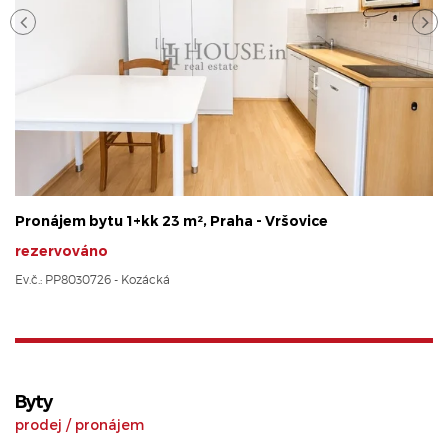
Pronájem bytu 1+kk 23 m², Praha - Vršovice
rezervováno
Ev.č.: PP8030726 - Kozácká
Byty
prodej
/
pronájem