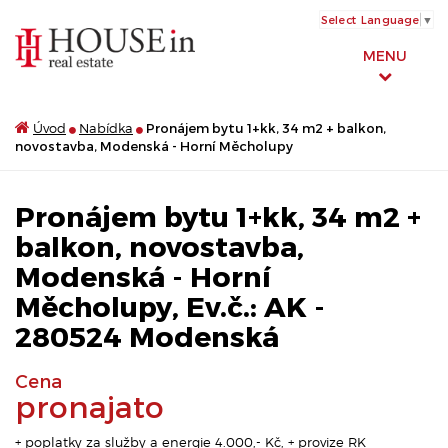
Select Language
▼
MENU
Úvod
Nabídka
Pronájem bytu 1+kk, 34 m2 + balkon,
novostavba, Modenská - Horní Měcholupy
Pronájem bytu 1+kk, 34 m2 +
balkon, novostavba,
Modenská - Horní
Měcholupy, Ev.č.: AK -
280524 Modenská
Cena
pronajato
+ poplatky za služby a energie 4.000,- Kč, + provize RK