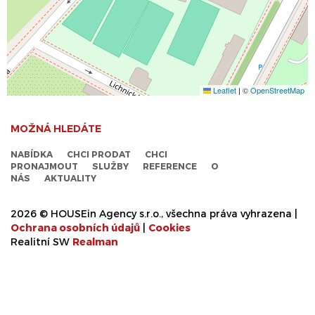
Leaflet
|
©
OpenStreetMap
MOŽNÁ HLEDÁTE
NABÍDKA
CHCI PRODAT
CHCI
PRONAJMOUT
SLUŽBY
REFERENCE
O
NÁS
AKTUALITY
2026 © HOUSEin Agency s.r.o., všechna práva vyhrazena |
Ochrana osobních údajů
|
Cookies
Realitní SW
Real
man