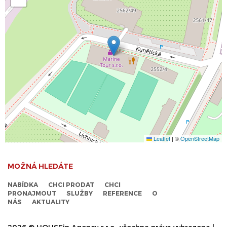
Leaflet
|
©
OpenStreetMap
MOŽNÁ HLEDÁTE
NABÍDKA
CHCI PRODAT
CHCI
PRONAJMOUT
SLUŽBY
REFERENCE
O
NÁS
AKTUALITY