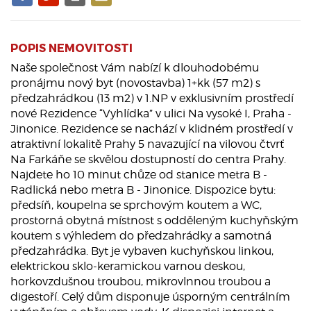
POPIS NEMOVITOSTI
Naše společnost Vám nabízí k dlouhodobému
pronájmu nový byt (novostavba) 1+kk (57 m2) s
předzahrádkou (13 m2) v 1.NP v exklusivním prostředí
nové Rezidence “Vyhlídka” v ulici Na vysoké I, Praha -
Jinonice. Rezidence se nachází v klidném prostředí v
atraktivní lokalitě Prahy 5 navazující na vilovou čtvrť
Na Farkáňe se skvělou dostupností do centra Prahy.
Najdete ho 10 minut chůze od stanice metra B -
Radlická nebo metra B - Jinonice. Dispozice bytu:
předsíň, koupelna se sprchovým koutem a WC,
prostorná obytná místnost s odděleným kuchyňským
koutem s výhledem do předzahrádky a samotná
předzahrádka. Byt je vybaven kuchyňskou linkou,
elektrickou sklo-keramickou varnou deskou,
horkovzdušnou troubou, mikrovlnnou troubou a
digestoří. Celý dům disponuje úsporným centrálním