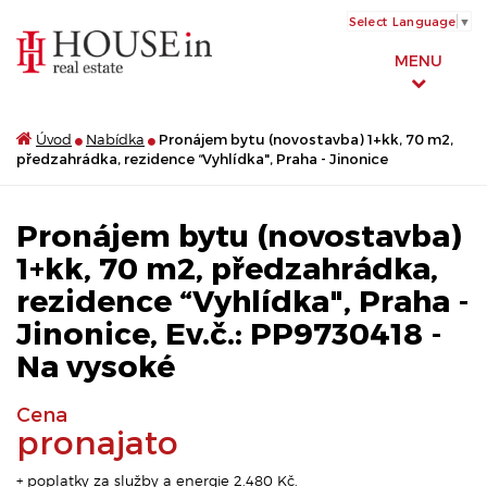
Select Language
▼
MENU
Úvod
Nabídka
Pronájem bytu (novostavba) 1+kk, 70 m2,
předzahrádka, rezidence “Vyhlídka", Praha - Jinonice
Pronájem bytu (novostavba)
1+kk, 70 m2, předzahrádka,
rezidence “Vyhlídka", Praha -
Jinonice, Ev.č.: PP9730418 -
Na vysoké
Cena
pronajato
+ poplatky za služby a energie 2.480 Kč.