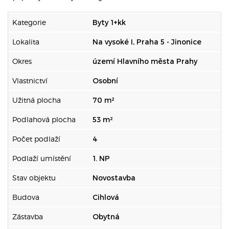
Kategorie
Byty 1+kk
Lokalita
Na vysoké I, Praha 5 - Jinonice
Okres
území Hlavního města Prahy
Vlastnictví
Osobní
Užitná plocha
70 m²
Podlahová plocha
53 m²
Počet podlaží
4
Podlaží umístění
1. NP
Stav objektu
Novostavba
Budova
Cihlová
Zástavba
Obytná