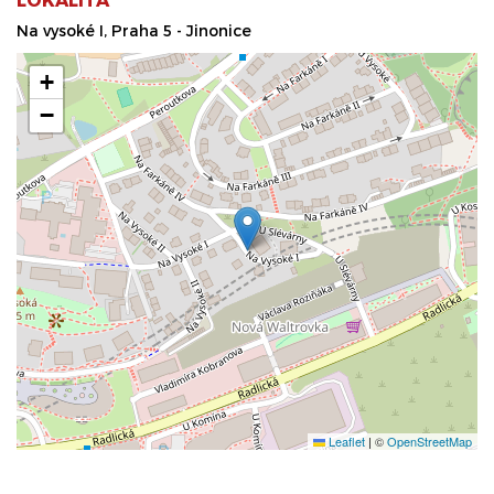
Na vysoké I, Praha 5 - Jinonice
+
−
Leaflet
|
©
OpenStreetMap