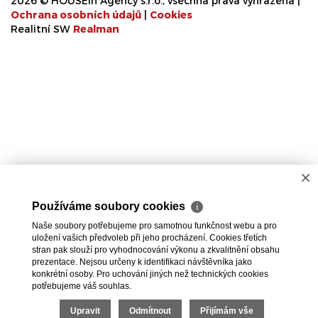
2026 © HOUSEin Agency s.r.o., všechna práva vyhrazena |
Ochrana osobních údajů
|
Cookies
Realitní SW
Real
man
×
Používáme soubory cookies
ℹ
Naše soubory potřebujeme pro samotnou funkčnost webu a pro
uložení vašich předvoleb při jeho procházení. Cookies třetích
stran pak slouží pro vyhodnocování výkonu a zkvalitnění obsahu
prezentace. Nejsou určeny k identifikaci návštěvníka jako
konkrétní osoby. Pro uchování jiných než technických cookies
potřebujeme váš souhlas.
Upravit
Odmítnout
Přijímám vše