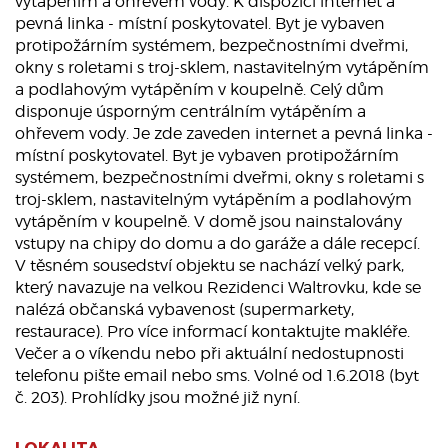
vytápěním a ohřevem vody. K dispozici internet a
pevná linka - místní poskytovatel. Byt je vybaven
protipožárním systémem, bezpečnostními dveřmi,
okny s roletami s troj-sklem, nastavitelným vytápěním
a podlahovým vytápěním v koupelně. Celý dům
disponuje úsporným centrálním vytápěním a
ohřevem vody. Je zde zaveden internet a pevná linka -
místní poskytovatel. Byt je vybaven protipožárním
systémem, bezpečnostními dveřmi, okny s roletami s
troj-sklem, nastavitelným vytápěním a podlahovým
vytápěním v koupelně. V domě jsou nainstalovány
vstupy na chipy do domu a do garáže a dále recepcí.
V těsném sousedství objektu se nachází velký park,
který navazuje na velkou Rezidenci Waltrovku, kde se
nalézá občanská vybavenost (supermarkety,
restaurace). Pro více informací kontaktujte makléře.
Večer a o víkendu nebo při aktuální nedostupnosti
telefonu pište email nebo sms. Volné od 1.6.2018 (byt
č. 203). Prohlídky jsou možné již nyní.
LOKALITA