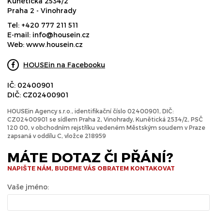
Kunětická 2534/2
Praha 2 - Vinohrady
Tel:
+420 777 211 511
E-mail:
info@housein.cz
Web:
www.housein.cz
HOUSEin na Facebooku
IČ: 02400901
DIČ: CZ02400901
HOUSEin Agency s.r.o., identifikační číslo 02400901, DIČ:
CZ02400901 se sídlem Praha 2, Vinohrady, Kunětická 2534/2, PSČ
120 00, v obchodním rejstříku vedeném Městským soudem v Praze
zapsaná v oddílu C, vložce 218959
MÁTE DOTAZ ČI PŘÁNÍ?
NAPIŠTE NÁM, BUDEME VÁS OBRATEM KONTAKOVAT
Vaše jméno: