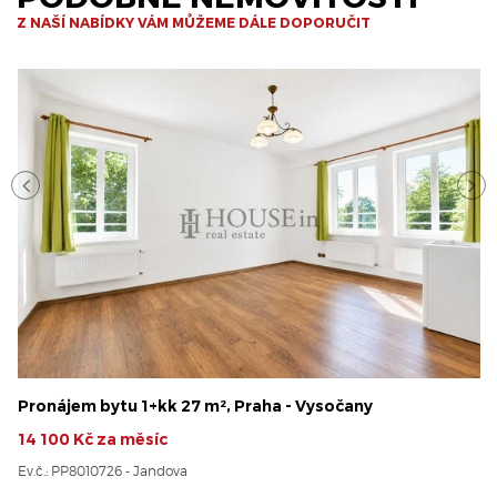
Z NAŠÍ NABÍDKY VÁM MŮŽEME DÁLE DOPORUČIT
Pronájem bytu 1+kk 27 m², Praha - Vysočany
14 100 Kč za měsíc
Ev.č.: PP8010726 - Jandova