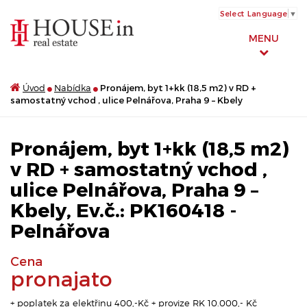
Select Language
▼
MENU
Úvod
Nabídka
Pronájem, byt 1+kk (18,5 m2) v RD +
samostatný vchod , ulice Pelnářova, Praha 9 – Kbely
Pronájem, byt 1+kk (18,5 m2)
v RD + samostatný vchod ,
ulice Pelnářova, Praha 9 –
Kbely, Ev.č.: PK160418 -
Pelnářova
Cena
pronajato
+ poplatek za elektřinu 400,-Kč + provize RK 10.000,- Kč