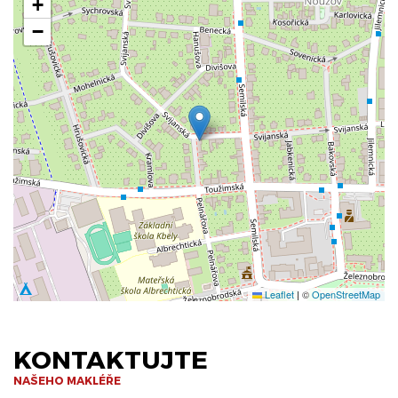
+
−
Leaflet
|
©
OpenStreetMap
KONTAKTUJTE
NAŠEHO MAKLÉŘE