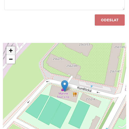
ODESLAT
+
−