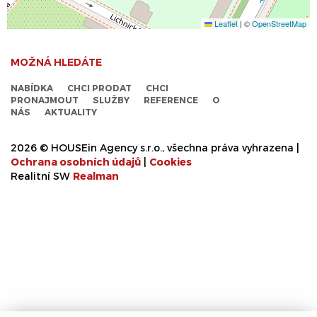
Leaflet
|
©
OpenStreetMap
MOŽNÁ HLEDÁTE
NABÍDKA
CHCI PRODAT
CHCI
PRONAJMOUT
SLUŽBY
REFERENCE
O
NÁS
AKTUALITY
2026 © HOUSEin Agency s.r.o., všechna práva vyhrazena |
Ochrana osobních údajů
|
Cookies
Realitní SW
Real
man