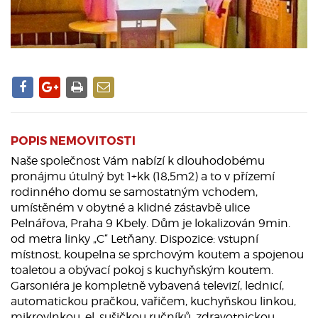
POPIS NEMOVITOSTI
Naše společnost Vám nabízí k dlouhodobému
pronájmu útulný byt 1+kk (18,5m2) a to v přízemí
rodinného domu se samostatným vchodem,
umístěném v obytné a klidné zástavbě ulice
Pelnářova, Praha 9 Kbely. Dům je lokalizován 9min.
od metra linky „C“ Letňany. Dispozice: vstupní
místnost, koupelna se sprchovým koutem a spojenou
toaletou a obývací pokoj s kuchyňským koutem.
Garsoniéra je kompletně vybavená televizí, lednicí,
automatickou pračkou, vařičem, kuchyňskou linkou,
mikrovlnkou, el. sušičkou ručníků, zdravotnickou