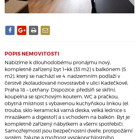
POPIS NEMOVITOSTI
Nabízíme k dlouhodobému pronájmu nový,
kompletně zařízený byt 1+kk (33 m2) s balkónem (5
m2), který se nachází ve 4. nadzemním podlaží v
čerstvě zkolaudované novostavbě v ulici Kadečkové,
Praha 18 – Letňany. Dispozice: předsíň se skříní,
koupelna se sprchovým koutem, WC a pračkou,
obytná místnost s vybavenou kuchyňskou linkou (el.
trouba, sklo-keramická varná deska, velká lednice s
mrazákem a digestoř) a s vchodem na balkón. Byt je
kompletně zařízený nábytkem a všemi spotřebiči.
Samozřejmostí jsou bezpečnostní dveře, protipožární
systém, žaluzie a možnost vysokorychlostního