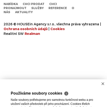
NABÍDKA
CHCI PRODAT
CHCI
PRONAJMOUT
SLUŽBY
REFERENCE
O
NÁS
AKTUALITY
2026 © HOUSEin Agency s.r.o., všechna práva vyhrazena |
Ochrana osobních údajů
|
Cookies
Realitní SW
Real
man
×
Používáme soubory cookies
ℹ
Naše soubory potřebujeme pro samotnou funkčnost webu a pro
uložení vašich předvoleb při jeho procházení. Cookies třetích