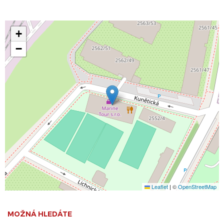
+
−
Leaflet
|
©
OpenStreetMap
MOŽNÁ HLEDÁTE