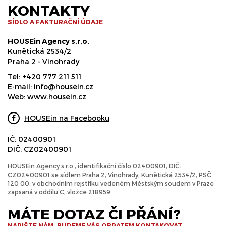
KONTAKTY
SÍDLO A FAKTURAČNÍ ÚDAJE
HOUSEin Agency s.r.o.
Kunětická 2534/2
Praha 2 - Vinohrady
Tel:
+420 777 211 511
E-mail:
info@housein.cz
Web:
www.housein.cz
HOUSEin na Facebooku
IČ: 02400901
DIČ: CZ02400901
HOUSEin Agency s.r.o., identifikační číslo 02400901, DIČ:
CZ02400901 se sídlem Praha 2, Vinohrady, Kunětická 2534/2, PSČ
120 00, v obchodním rejstříku vedeném Městským soudem v Praze
zapsaná v oddílu C, vložce 218959
MÁTE DOTAZ ČI PŘÁNÍ?
NAPIŠTE NÁM, BUDEME VÁS OBRATEM KONTAKOVAT