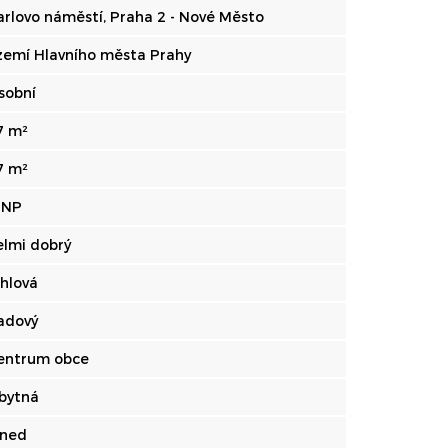
arlovo náměstí, Praha 2 - Nové Město
zemí Hlavního města Prahy
sobní
7 m²
7 m²
. NP
elmi dobrý
ihlová
adový
entrum obce
bytná
hned