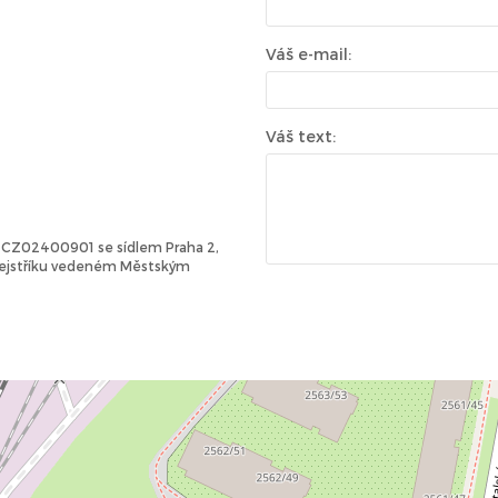
Váš e-mail:
Váš text:
Č: CZ02400901 se sídlem Praha 2,
 rejstříku vedeném Městským