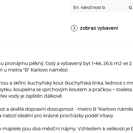
En. náročnost b.
G
zobraz vybavení
ronájmu pěkný, čistý a vybavený byt 1+kk, 26,6 m2 ve 2. 
 u metra "B" Karlovo náměstí.
těnou a skříní, kuchyňský kout (kuchyňská linka, lednice s 
bytku, koupelna se sprchovým koutem a pračkou + toaleta.
řev vody je zajištěn dálkově.
st a skvělá dopravní dostupnost - metro B "Karlovo náměs
 a nabízí ideální pro krásné procházky podél Vltavy.
 majitele jsou dva měsíční nájmy. Vzhledem k velikosti je 