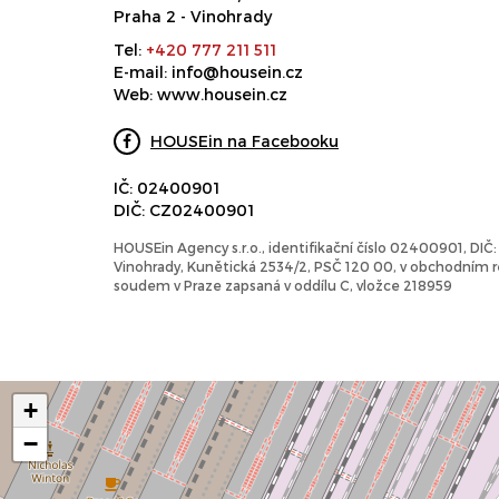
Praha 2 - Vinohrady
Tel:
+420 777 211 511
E-mail:
info@housein.cz
Web:
www.housein.cz
HOUSEin na Facebooku
IČ: 02400901
DIČ: CZ02400901
HOUSEin Agency s.r.o., identifikační číslo 02400901, DI
Vinohrady, Kunětická 2534/2, PSČ 120 00, v obchodním
soudem v Praze zapsaná v oddílu C, vložce 218959
+
−