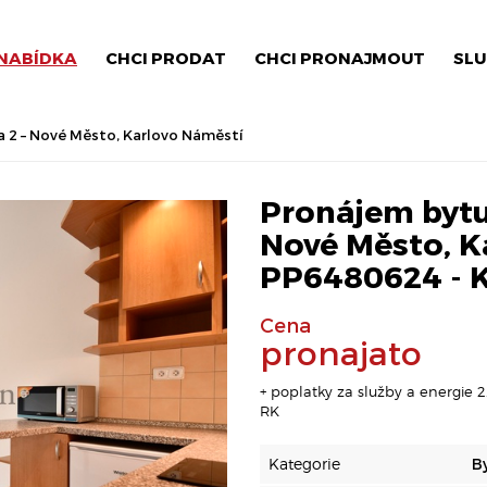
NABÍDKA
CHCI PRODAT
CHCI PRONAJMOUT
SLU
a 2 – Nové Město, Karlovo Náměstí
Pronájem bytu 
Nové Město, Ka
PP6480624 - K
Cena
pronajato
+ poplatky za služby a energie 
RK
Kategorie
B