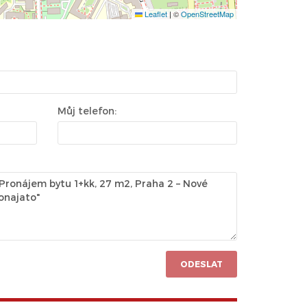
Leaflet
|
©
OpenStreetMap
Můj telefon:
ODESLAT