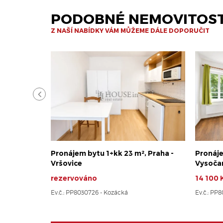
PODOBNÉ NEMOVITOST
Z NAŠÍ NABÍDKY VÁM MŮŽEME DÁLE DOPORUČIT
Pronájem bytu 1+kk 23 m², Praha -
Pronáje
Vršovice
Vysoča
rezervováno
14 100 
Ev.č.: PP8030726 - Kozácká
Ev.č.: PP