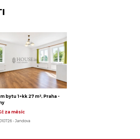
I
m bytu 1+kk 27 m², Praha -
ny
Kč za měsíc
8010726 - Jandova