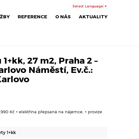
Select Language
▼
ŽBY
REFERENCE
O NÁS
AKTUALITY
1+kk, 27 m2, Praha 2 –
rlovo Náměstí, Ev.č.:
arlovo
2.990 Kč + elektřina přepsaná na nájemce, + provize
yty 1+kk