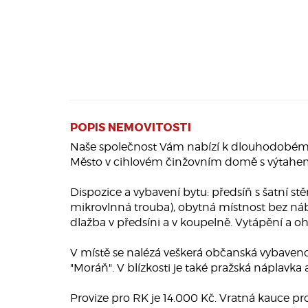
POPIS NEMOVITOSTI
Naše společnost Vám nabízí k dlouhodobému p
Město v cihlovém činžovním domě s výtahem
Dispozice a vybavení bytu: předsíň s šatní s
mikrovlnná trouba), obytná místnost bez ná
dlažba v předsíni a v koupelně. Vytápění a oh
V místě se nalézá veškerá občanská vybaveno
"Moráň". V blízkosti je také pražská náplavka
Provize pro RK je 14.000 Kč. Vratná kauce pro