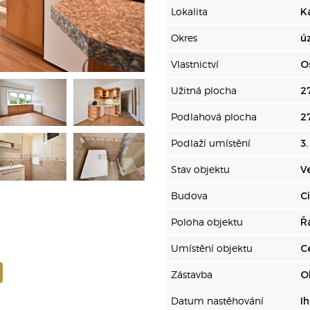
Lokalita
K
Okres
ú
Vlastnictví
O
Užitná plocha
2
Podlahová plocha
2
Podlaží umístění
3
Stav objektu
V
Budova
C
Poloha objektu
Ř
Umístění objektu
C
Zástavba
O
Datum nastěhování
I