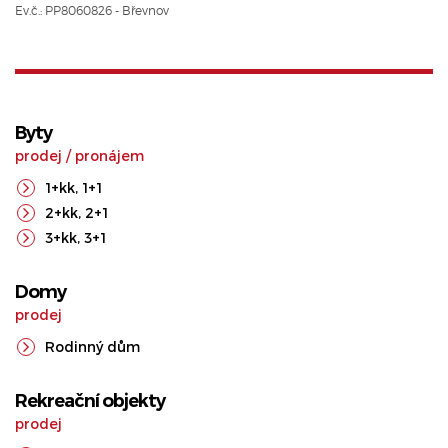
Ev.č.: PP8060826 - Břevnov
Byty
prodej
/
pronájem
1+kk
,
1+1
2+kk
,
2+1
3+kk
,
3+1
Domy
prodej
Rodinný dům
Rekreační objekty
prodej