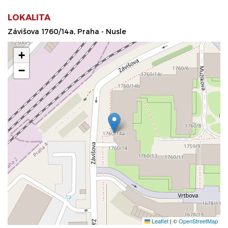
LOKALITA
Závišova 1760/14a, Praha - Nusle
+
−
Leaflet
|
©
OpenStreetMap