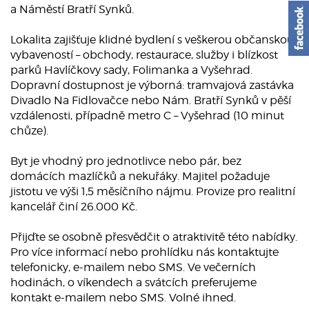
a Náměstí Bratří Synků.
Lokalita zajišťuje klidné bydlení s veškerou občanskou
vybaveností – obchody, restaurace, služby i blízkost
parků Havlíčkovy sady, Folimanka a Vyšehrad.
Dopravní dostupnost je výborná: tramvajová zastávka
Divadlo Na Fidlovačce nebo Nám. Bratří Synků v pěší
vzdálenosti, případně metro C – Vyšehrad (10 minut
chůze).
Byt je vhodný pro jednotlivce nebo pár, bez
domácích mazlíčků a nekuřáky. Majitel požaduje
jistotu ve výši 1,5 měsíčního nájmu. Provize pro realitní
kancelář činí 26.000 Kč.
Přijďte se osobně přesvědčit o atraktivitě této nabídky.
Pro více informací nebo prohlídku nás kontaktujte
telefonicky, e-mailem nebo SMS. Ve večerních
hodinách, o víkendech a svátcích preferujeme
kontakt e-mailem nebo SMS. Volné ihned.