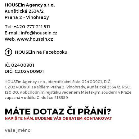
HOUSEin Agency s.r.o.
Kunětická 2534/2
Praha 2 - Vinohrady
Tel:
+420 777 211 511
E-mail:
info@housein.cz
Web:
www.housein.cz
HOUSEin na Facebooku
IČ: 02400901
DIČ: CZ02400901
HOUSEin Agency s.r.o., identifikační číslo 02400901, DIČ:
CZ02400901 se sídlem Praha 2, Vinohrady, Kunětická 2534/2, PSČ
120 00, v obchodním rejstříku vedeném Městským soudem v Praze
zapsaná v oddílu C, vložce 218959
MÁTE DOTAZ ČI PŘÁNÍ?
NAPIŠTE NÁM, BUDEME VÁS OBRATEM KONTAKOVAT
Vaše jméno: