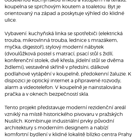
koupelna se sprchovým koutem a toaletou. Byt je
orientovaný na západ a poskytuje výhled do klidné
ulice.
Vybavení: kuchyňská linka se spotřebiči (elektrická
trouba, mikrovlnná trouba, lednice s mrazákem,
myčka, digestoř), stylový moderní nábytek
(dvoulůžková postel s matrací, psací stůl s židlí,
konferenční stolek, dvě křesla, jídelní stůl se dvěma
židlemi), vestavěné skříně v předsíni, dálkové
podlahové vytápění v koupelně, předokenní žaluzie. K
dispozici je optický internet a připravené rozvody,
alarm a videotelefon. V koupelně je nainstalována
pračka a v oknech bezpečností skla.
Tento projekt představuje moderní rezidenční areál
vzniklý na místě historického pivovaru v pražských
Nuslích. Kombinuje industriální prvky původní
architektury s moderním designem a nabízí
komfortní bydlení v klidné lokalitě blízko centra Prahy