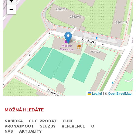
+
−
Leaflet
|
©
OpenStreetMap
MOŽNÁ HLEDÁTE
NABÍDKA
CHCI PRODAT
CHCI
PRONAJMOUT
SLUŽBY
REFERENCE
O
NÁS
AKTUALITY