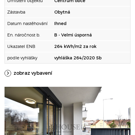
Umístění objektu
Centrum obce
Zástavba
Obytná
Datum nastěhování
Ihned
En. náročnost b.
B - Velmi úsporná
Ukazatel ENB
264 kWh/m2 za rok
podle vyhlášky
vyhláška 264/2020 Sb
zobraz vybavení