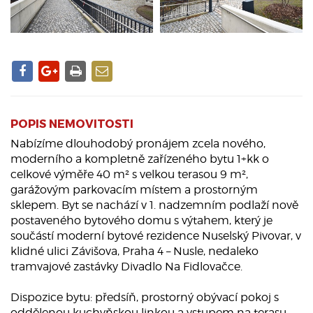
POPIS NEMOVITOSTI
Nabízíme dlouhodobý pronájem zcela nového,
moderního a kompletně zařízeného bytu 1+kk o
celkové výměře 40 m² s velkou terasou 9 m²,
garážovým parkovacím místem a prostorným
sklepem. Byt se nachází v 1. nadzemním podlaží nově
postaveného bytového domu s výtahem, který je
součástí moderní bytové rezidence Nuselský Pivovar, v
klidné ulici Závišova, Praha 4 – Nusle, nedaleko
tramvajové zastávky Divadlo Na Fidlovačce.
Dispozice bytu: předsíň, prostorný obývací pokoj s
oddělenou kuchyňskou linkou a vstupem na terasu,