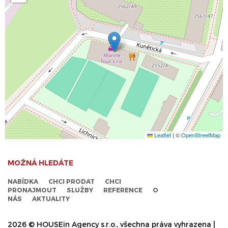
Leaflet
|
©
OpenStreetMap
MOŽNÁ HLEDÁTE
NABÍDKA
CHCI PRODAT
CHCI
PRONAJMOUT
SLUŽBY
REFERENCE
O
NÁS
AKTUALITY
2026 © HOUSEin Agency s.r.o., všechna práva vyhrazena |