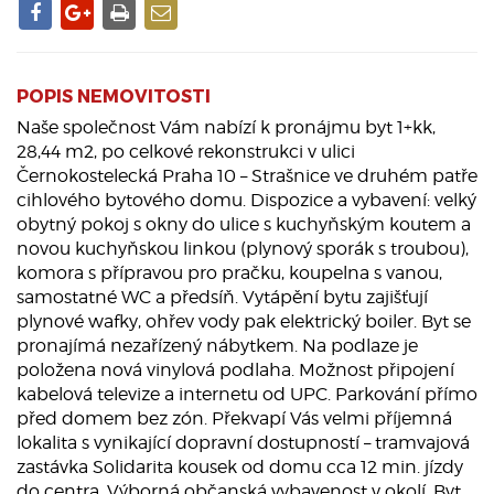
POPIS NEMOVITOSTI
Naše společnost Vám nabízí k pronájmu byt 1+kk,
28,44 m2, po celkové rekonstrukci v ulici
Černokostelecká Praha 10 – Strašnice ve druhém patře
cihlového bytového domu. Dispozice a vybavení: velký
obytný pokoj s okny do ulice s kuchyňským koutem a
novou kuchyňskou linkou (plynový sporák s troubou),
komora s přípravou pro pračku, koupelna s vanou,
samostatné WC a předsíň. Vytápění bytu zajišťují
plynové wafky, ohřev vody pak elektrický boiler. Byt se
pronajímá nezařízený nábytkem. Na podlaze je
položena nová vinylová podlaha. Možnost připojení
kabelová televize a internetu od UPC. Parkování přímo
před domem bez zón. Překvapí Vás velmi příjemná
lokalita s vynikající dopravní dostupností – tramvajová
zastávka Solidarita kousek od domu cca 12 min. jízdy
do centra. Výborná občanská vybavenost v okolí. Byt