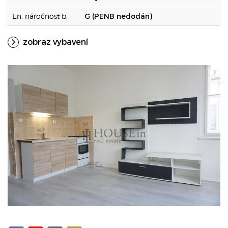
En. náročnost b.
G (PENB nedodán)
zobraz vybavení