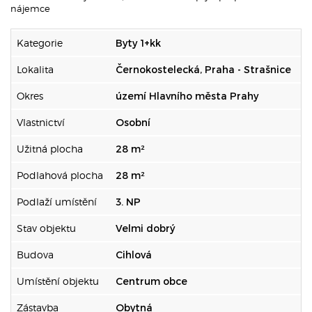
nájemce
Kategorie
Byty 1+kk
Lokalita
Černokostelecká, Praha - Strašnice
Okres
území Hlavního města Prahy
Vlastnictví
Osobní
Užitná plocha
28 m²
Podlahová plocha
28 m²
Podlaží umístění
3. NP
Stav objektu
Velmi dobrý
Budova
Cihlová
Umístění objektu
Centrum obce
Zástavba
Obytná