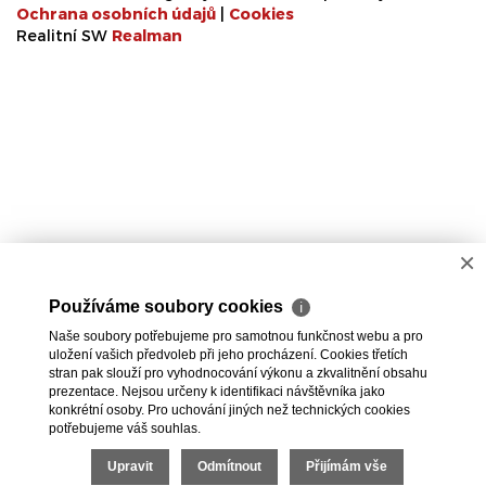
Ochrana osobních údajů
|
Cookies
Realitní SW
Real
man
×
Používáme soubory cookies
ℹ
Naše soubory potřebujeme pro samotnou funkčnost webu a pro
uložení vašich předvoleb při jeho procházení. Cookies třetích
stran pak slouží pro vyhodnocování výkonu a zkvalitnění obsahu
prezentace. Nejsou určeny k identifikaci návštěvníka jako
konkrétní osoby. Pro uchování jiných než technických cookies
potřebujeme váš souhlas.
Upravit
Odmítnout
Přijímám vše