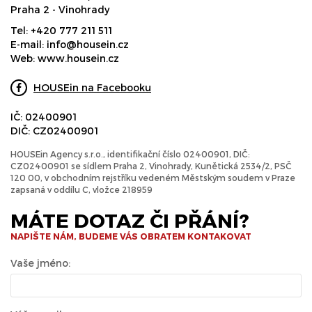
Praha 2 - Vinohrady
Tel:
+420 777 211 511
E-mail:
info@housein.cz
Web:
www.housein.cz
HOUSEin na Facebooku
IČ: 02400901
DIČ: CZ02400901
HOUSEin Agency s.r.o., identifikační číslo 02400901, DIČ:
CZ02400901 se sídlem Praha 2, Vinohrady, Kunětická 2534/2, PSČ
120 00, v obchodním rejstříku vedeném Městským soudem v Praze
zapsaná v oddílu C, vložce 218959
MÁTE DOTAZ ČI PŘÁNÍ?
NAPIŠTE NÁM, BUDEME VÁS OBRATEM KONTAKOVAT
Vaše jméno: