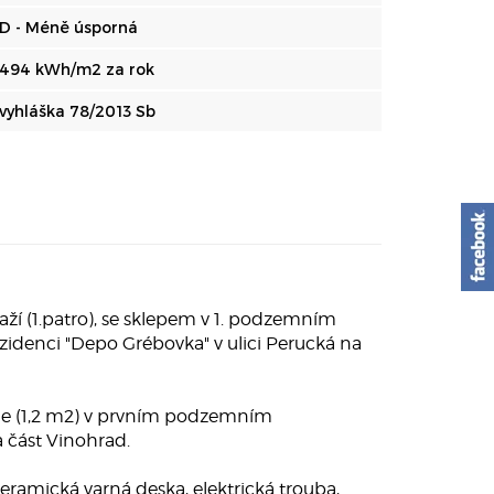
D - Méně úsporná
494 kWh/m2 za rok
vyhláška 78/2013 Sb
í (1.patro), se sklepem v 1. podzemním
ezidenci "Depo Grébovka" v ulici Perucká na
kóje (1,2 m2) v prvním podzemním
 část Vinohrad.
eramická varná deska, elektrická trouba,