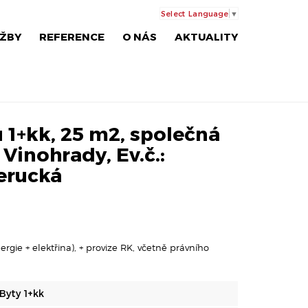
Select Language
▼
ŽBY
REFERENCE
O NÁS
AKTUALITY
 1+kk, 25 m2, společná
 Vinohrady, Ev.č.:
erucká
rgie + elektřina), + provize RK, včetně právního
Byty 1+kk