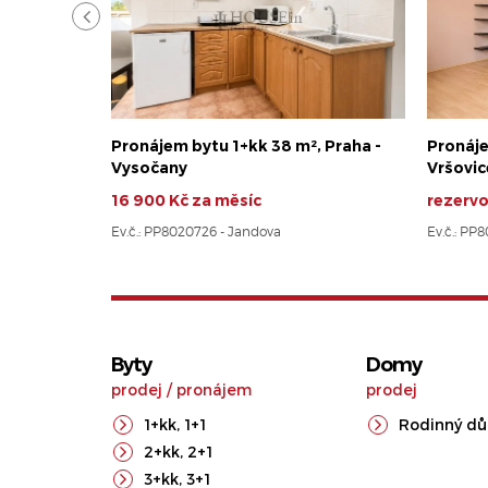
Pronájem bytu 1+kk 38 m², Praha -
Pronáje
Vysočany
Vršovic
16 900 Kč za měsíc
rezerv
Ev.č.: PP8020726 - Jandova
Ev.č.: PP
Byty
Domy
prodej
/
pronájem
prodej
1+kk
,
1+1
Rodinný d
2+kk
,
2+1
3+kk
,
3+1