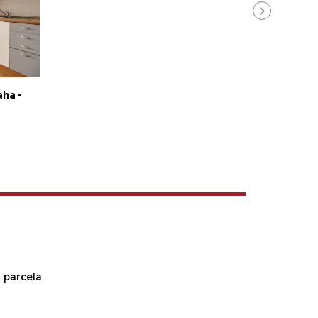
aha -
 parcela