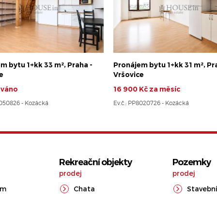
m bytu 1+kk 33 m², Praha -
Pronájem bytu 1+kk 31 m², Pr
e
Vršovice
ováno
16 900 Kč za měsíc
8050826 - Kozácká
Ev.č.: PP8020726 - Kozácká
Rekreační objekty
Pozemky
prodej
prodej
ům
Chata
Stavební