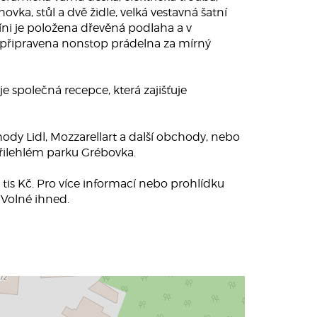
ka, stůl a dvě židle, velká vestavná šatní
síni je položena dřevěná podlaha a v
 připravena nonstop prádelna za mírný
e společná recepce, která zajišťuje
chody Lidl, Mozzarellart a další obchody, nebo
přilehlém parku Grébovka.
 tis Kč. Pro více informací nebo prohlídku
 Volné ihned.