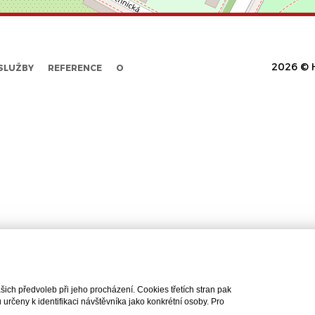
2026 © H
SLUŽBY
REFERENCE
O
ch předvoleb při jeho procházení. Cookies třetích stran pak
rčeny k identifikaci návštěvníka jako konkrétní osoby. Pro