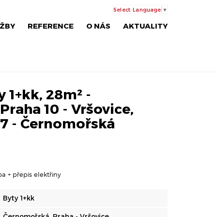
Select Language
▼
ŽBY
REFERENCE
O NÁS
AKTUALITY
 1+kk, 28m² -
raha 10 - Vršovice,
17 - Černomořská
a + přepis elektřiny
Byty 1+kk
Černomořská, Praha - Vršovice