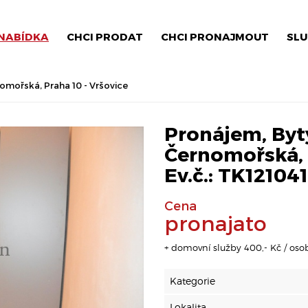
NABÍDKA
CHCI PRODAT
CHCI PRONAJMOUT
SLU
omořská, Praha 10 - Vršovice
Pronájem, Byty
Černomořská, P
Ev.č.: TK12104
Cena
pronajato
+ domovní služby 400,- Kč / osob
Kategorie
Lokalita