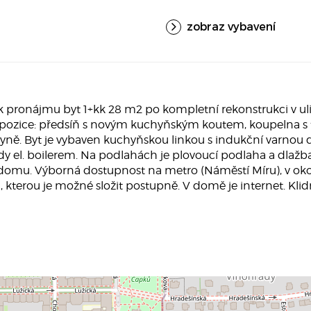
zobraz vybavení
 pronájmu byt 1+kk 28 m2 po kompletní rekonstrukci v uli
spozice: předsíň s novým kuchyňským koutem, koupelna s
ě. Byt je vybaven kuchyňskou linkou s indukční varnou des
l. boilerem. Na podlahách je plovoucí podlaha a dlažba. 
omu. Výborná dostupnost na metro (Náměstí Míru), v okolí
kterou je možné složit postupně. V domě je internet. Klidný 