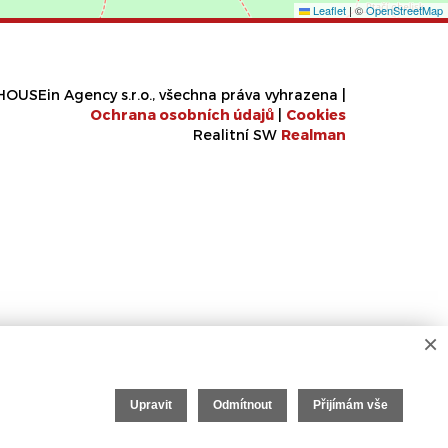
Leaflet
|
©
OpenStreetMap
OUSEin Agency s.r.o., všechna práva vyhrazena |
Ochrana osobních údajů
|
Cookies
Realitní SW
Real
man
×
Upravit
Odmítnout
Přijímám vše