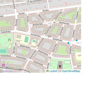
Leaflet
|
©
OpenStreetMap