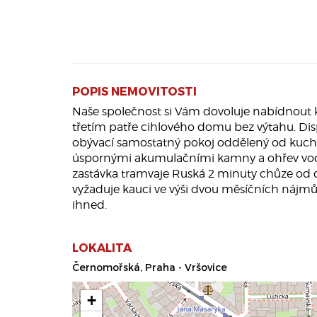
POPIS NEMOVITOSTI
Naše společnost si Vám dovoluje nabídnout k
třetím patře cihlového domu bez výtahu. Di
obývací samostatný pokoj oddělený od kuchyn
úspornými akumulačními kamny a ohřev vody e
zastávka tramvaje Ruská 2 minuty chůze od d
vyžaduje kauci ve výši dvou měsíčních nájmů, 
ihned.
LOKALITA
Černomořská, Praha - Vršovice
+