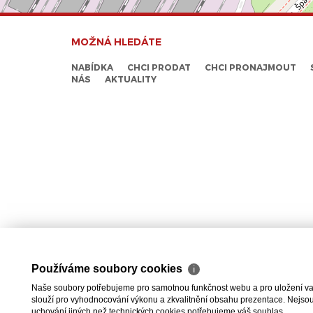
MOŽNÁ HLEDÁTE
NABÍDKA
CHCI PRODAT
CHCI PRONAJMOUT
NÁS
AKTUALITY
Používáme soubory cookies
ℹ
Naše soubory potřebujeme pro samotnou funkčnost webu a pro uložení vaši
slouží pro vyhodnocování výkonu a zkvalitnění obsahu prezentace. Nejsou u
uchování jiných než technických cookies potřebujeme váš souhlas.