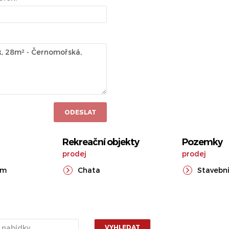
ODESLAT
Rekreační objekty
Pozemky
prodej
prodej
ům
Chata
Stavební
VYHLEDAT