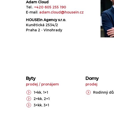
Adam Cloud
Tel.:
+420 605 255 190
E-mail:
adam.cloud@housein.cz
HOUSEin Agency s.r.o.
Kunětická 2534/2
Praha 2 - Vinohrady
Byty
Domy
prodej
/
pronájem
prodej
1+kk
,
1+1
Rodinný d
2+kk
,
2+1
3+kk
,
3+1