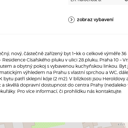
zobraz vybavení
 nový, částečně zařízený byt 1+kk o celkové výměře 36 m2
esidence Císařského pluku v ulici 28.pluku, Praha 10 – Vrš
utem a obytný pokoj s vybavenou kuchyňskou linkou. Byt je
amatickým výhledem na Prahu s vlastní sprchou a WC, dál
 bytu patří sklepní kóje (2 m2). V blízkosti jsou Heroldovy
t a skvělá dopravní dostupnost do centra Prahy (nedaleko 
kuřáky. Pro více informací, či prohlídku nás kontaktujte.