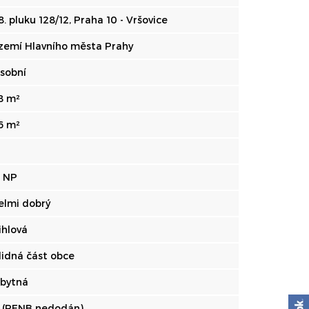
8. pluku 128/12, Praha 10 - Vršovice
zemí Hlavního města Prahy
sobní
8 m²
6 m²
. NP
elmi dobrý
ihlová
lidná část obce
bytná
 (PENB nedodán)