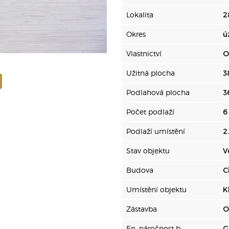
Lokalita
2
Okres
ú
Vlastnictví
O
Užitná plocha
3
Podlahová plocha
3
Počet podlaží
6
Podlaží umístění
2
Stav objektu
V
Budova
C
Umístění objektu
K
Zástavba
O
En. náročnost b.
G