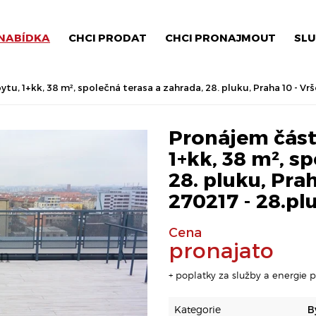
NABÍDKA
CHCI PRODAT
CHCI PRONAJMOUT
SLU
u, 1+kk, 38 m², společná terasa a zahrada, 28. pluku, Praha 10 - Vrš
Pronájem část
1+kk, 38 m², s
28. pluku, Prah
270217 - 28.pl
Cena
pronajato
+ poplatky za služby a energie p
Kategorie
B