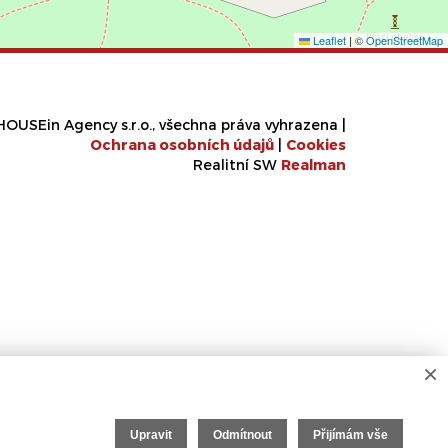
Leaflet
|
©
OpenStreetMap
OUSEin Agency s.r.o., všechna práva vyhrazena |
Ochrana osobních údajů
|
Cookies
Realitní SW
Real
man
×
Upravit
Odmítnout
Přijímám vše