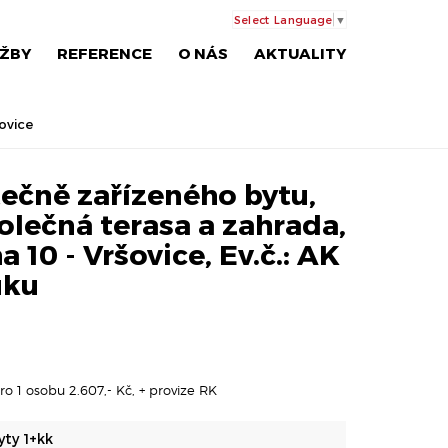
Select Language
▼
ŽBY
REFERENCE
O NÁS
AKTUALITY
ovice
ečně zařízeného bytu,
polečná terasa a zahrada,
a 10 - Vršovice, Ev.č.: AK
uku
ro 1 osobu 2.607,- Kč, + provize RK
yty 1+kk