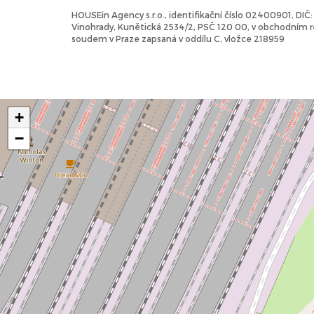
HOUSEin Agency s.r.o., identifikační číslo 02400901, DI
Vinohrady, Kunětická 2534/2, PSČ 120 00, v obchodním
soudem v Praze zapsaná v oddílu C, vložce 218959
+
−