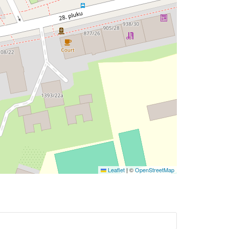
Leaflet
|
©
OpenStreetMap