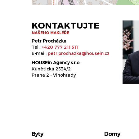
KONTAKTUJTE
NAŠEHO MAKLÉŘE
Petr Procházka
Tel.:
+420 777 211 511
E-mail:
petr.prochazka@housein.cz
HOUSEin Agency s.r.o.
Kunětická 2534/2
Praha 2 - Vinohrady
Byty
Domy