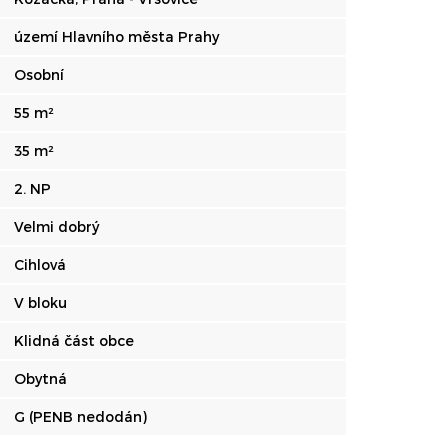
území Hlavního města Prahy
Osobní
55 m²
35 m²
2. NP
Velmi dobrý
Cihlová
V bloku
Klidná část obce
Obytná
G (PENB nedodán)