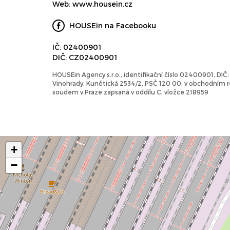
Web:
www.housein.cz
HOUSEin na Facebooku
IČ: 02400901
DIČ: CZ02400901
HOUSEin Agency s.r.o., identifikační číslo 02400901, DI
Vinohrady, Kunětická 2534/2, PSČ 120 00, v obchodním
soudem v Praze zapsaná v oddílu C, vložce 218959
+
−