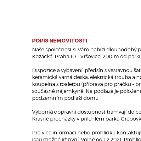
POPIS NEMOVITOSTI
Naše společnost si Vám nabízí dlouhodobý pr
Kozácká, Praha 10 - Vršovice, 200 m od park
Dispozice a vybavení: předsíň s vestavnou šat
keramická varná deska, elektrická trouba a n
koupelna s toaletou (příprava pro pračku -
současné nájemkyně. Na podlaze je položena
podzemním podlaží domu.
Výborná dopravní dostupnost tramvají do cen
Krásné procházky v přilehlém parku Grébovka (
Pro více informací nebo prohlídku kontaktujt
jsou možné již nyní. Volné od 1.2.2021. Prohlí