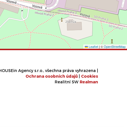
Leaflet
|
©
OpenStreetMap
OUSEin Agency s.r.o., všechna práva vyhrazena |
Ochrana osobních údajů
|
Cookies
Realitní SW
Real
man