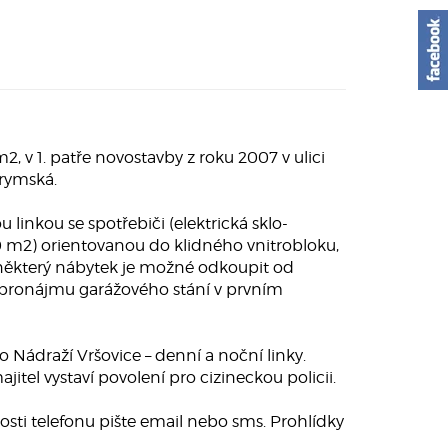
 v 1. patře novostavby z roku 2007 v ulici
Krymská.
 linkou se spotřebiči (elektrická sklo-
20 m2) orientovanou do klidného vnitrobloku,
 některý nábytek je možné odkoupit od
 pronájmu garážového stání v prvním
Nádraží Vršovice – denní a noční linky.
itel vystaví povolení pro cizineckou policii.
sti telefonu pište email nebo sms. Prohlídky