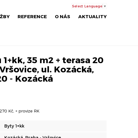
Select Language
▼
ŽBY
REFERENCE
O NÁS
AKTUALITY
1+kk, 35 m2 + terasa 20
Vršovice, ul. Kozácká,
20 - Kozácká
270 Kč, + provize RK
Byty 1+kk
Kozácká, Praha - Vršovice