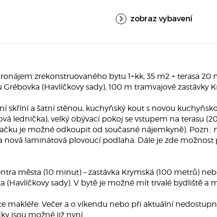
zobraz vybavení
onájem zrekonstruovaného bytu 1+kk, 35 m2 + terasa 20 m2,
u Grébovka (Havlíčkovy sady), 100 m tramvajové zastávky 
ní skříní a šatní stěnou, kuchyňský kout s novou kuchyňskou
ová lednička), velký obývací pokoj se vstupem na terasu (
 pračku je možné odkoupit od současné nájemkyně). Pozn.:
 nová laminátová plovoucí podlaha. Dále je zde možnost
tra města (10 minut) – zastávka Krymská (100 metrů) nebo 
Havlíčkovy sady). V bytě je možné mít trvalé bydliště a maj
e makléře. Večer a o víkendu nebo při aktuální nedostupno
dky jsou možné již nyní.