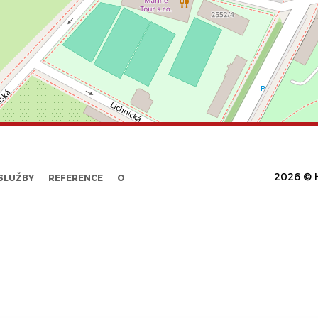
2026 © H
SLUŽBY
REFERENCE
O