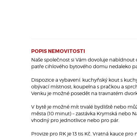
POPIS NEMOVITOSTI
Naše společnost si Vám dovoluje nabídnout d
patře cihlového bytového domu nedaleko par
Dispozice a vybavení: kuchyňský kout s kuchyňs
obývací místnost, koupelna s pračkou a sprc
Venku je možné posedět na travnatém dvork
V bytě je možné mít trvalé bydliště nebo můž
města (10 minut) – zastávka Krymská nebo Nád
vhodný pro jednotlivce nebo pro pár.
Provize pro RK je 13 tis Kč. Vratná kauce pro 