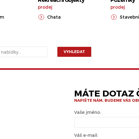
Rekreační objekty
Pozemky
prodej
prodej
ům
Chata
Stavební
VYHLEDAT
MÁTE DOTAZ Č
NAPIŠTE NÁM, BUDEME VÁS O
Vaše jméno:
Váš e-mail: