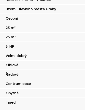
území Hlavního města Prahy
Osobní
25 m²
25 m²
3. NP
Velmi dobrý
Cihlová
Řadový
Centrum obce
Obytná
Ihned