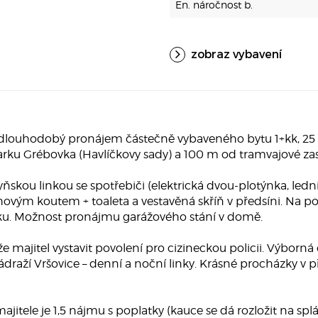
En. náročnost b.
zobraz vybavení
louhodobý pronájem částečně vybaveného bytu 1+kk, 25 m2,
ku Grébovka (Havlíčkovy sady) a 100 m od tramvajové za
kou linkou se spotřebiči (elektrická dvou-plotýnka, ledničk
hovým koutem + toaleta a vestavěná skříň v předsíni. Na p
u. Možnost pronájmu garážového stání v domě.
e majitel vystavit povolení pro cizineckou policii. Výborn
raží Vršovice – denní a noční linky. Krásné procházky v př
majitele je 1,5 nájmu s poplatky (kauce se dá rozložit na sp