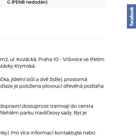
G (PENB nedodán)
 ul. Kozácká, Praha 10 - Vršovice ve třetím
stávky Krymská.
a, jídelní stůl a dvě židle), prostorná
odlaze je položena plovoucí dřevěná podlaha.
á dopravní dostupnost tramvají do centra
ilehlém parku Havlíčkovy sady. Byt je
látky). Pro více informací kontaktujte nebo