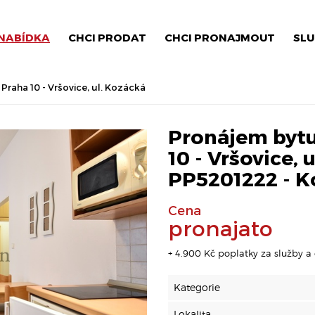
NABÍDKA
CHCI PRODAT
CHCI PRONAJMOUT
SLU
Praha 10 - Vršovice, ul. Kozácká
Pronájem bytu
10 - Vršovice, u
PP5201222 - K
Cena
pronajato
+ 4.900 Kč poplatky za služby a 
Kategorie
Lokalita