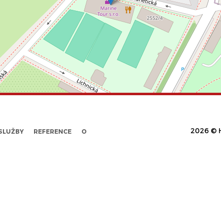
2026 © H
SLUŽBY
REFERENCE
O