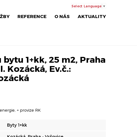
Select Language
▼
ŽBY
REFERENCE
O NÁS
AKTUALITY
 bytu 1+kk, 25 m2, Praha
l. Kozácká, Ev.č.:
ozácká
energie, + provize RK
Byty 1+kk
Kozácká, Praha - Vršovice