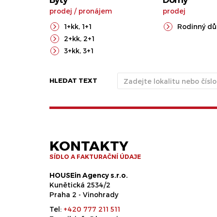
Byty
Domy
prodej
/
pronájem
prodej
1+kk
,
1+1
Rodinný d
2+kk
,
2+1
3+kk
,
3+1
HLEDAT TEXT
KONTAKTY
SÍDLO A FAKTURAČNÍ ÚDAJE
HOUSEin Agency s.r.o.
Kunětická 2534/2
Praha 2 - Vinohrady
Tel:
+420 777 211 511