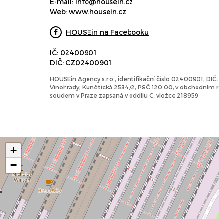
E-mail:
info@housein.cz
Web:
www.housein.cz
HOUSEin na Facebooku
IČ: 02400901
DIČ: CZ02400901
HOUSEin Agency s.r.o., identifikační číslo 02400901, DI
Vinohrady, Kunětická 2534/2, PSČ 120 00, v obchodním
soudem v Praze zapsaná v oddílu C, vložce 218959
+
−