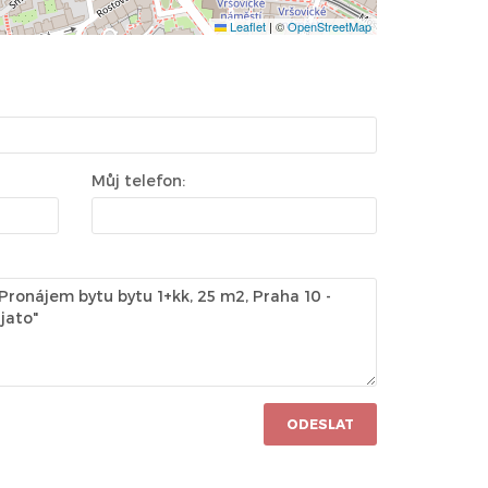
Leaflet
|
©
OpenStreetMap
Můj telefon:
ODESLAT