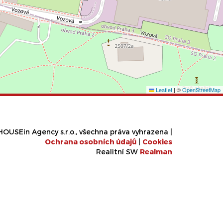
Leaflet
|
©
OpenStreetMap
OUSEin Agency s.r.o., všechna práva vyhrazena |
Ochrana osobních údajů
|
Cookies
Realitní SW
Real
man