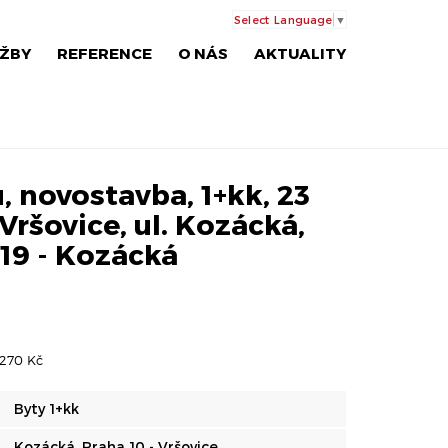
Select Language
▼
ŽBY
REFERENCE
O NÁS
AKTUALITY
 novostavba, 1+kk, 23
Vršovice, ul. Kozácká,
19 - Kozácká
2270 Kč
Byty 1+kk
Kozácká, Praha 10 - Vršovice