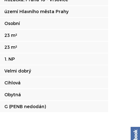
území Hlavního města Prahy
Osobní
23 m²
23 m²
1. NP
Velmi dobrý
Cihlová
Obytná
G (PENB nedodán)