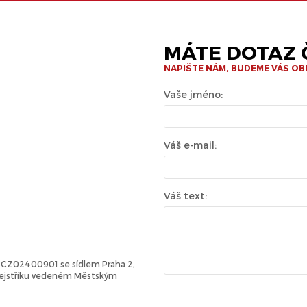
MÁTE DOTAZ Č
NAPIŠTE NÁM, BUDEME VÁS O
Vaše jméno:
Váš e-mail:
Váš text:
Č: CZ02400901 se sídlem Praha 2,
 rejstříku vedeném Městským