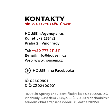
KONTAKTY
SÍDLO A FAKTURAČNÍ ÚDAJE
HOUSEin Agency s.r.o.
Kunětická 2534/2
Praha 2 - Vinohrady
Tel:
+420 777 211 511
E-mail:
info@housein.cz
Web:
www.housein.cz
HOUSEin na Facebooku
IČ: 02400901
DIČ: CZ02400901
HOUSEin Agency s.r.o., identifikační číslo 02400901, DI
Vinohrady, Kunětická 2534/2, PSČ 120 00, v obchodním
soudem v Praze zapsaná v oddílu C, vložce 218959