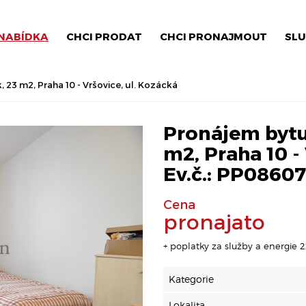
NABÍDKA
CHCI PRODAT
CHCI PRONAJMOUT
SLU
 23 m2, Praha 10 - Vršovice, ul. Kozácká
Pronájem bytu,
m2, Praha 10 - 
Ev.č.: PP08607
Cena
pronajato
+ poplatky za služby a energie 
Kategorie
Lokalita