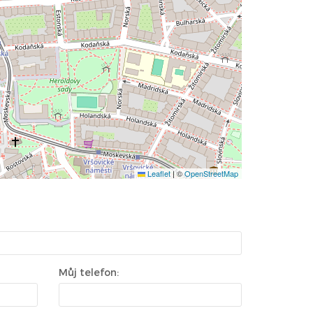
Leaflet
|
©
OpenStreetMap
Můj telefon: