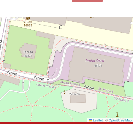
Leaflet
|
©
OpenStreetMap