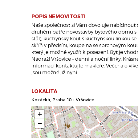
POPIS NEMOVITOSTI
Naše společnost si Vám dovoluje nabídnout 
druhém patře novostavby bytového domu s ok
stůl), kuchyňský kout s kuchyňskou linkou se 
skříň v předsíni, koupelna se sprchovým kou
který je možné využít k posezení. Byt je vh
Nádraží Vršovice – denní a noční linky. Krás
informací kontaktujte makléře. Večer a o víke
jsou možné již nyní.
LOKALITA
Kozácká, Praha 10 - Vršovice
+
−