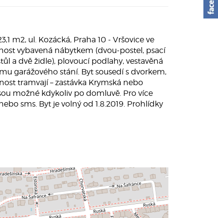
 m2, ul. Kozácká, Praha 10 - Vršovice ve
nost vybavená nábytkem (dvou-postel, psací
tůl a dvě židle), plovoucí podlahy, vestavěná
mu garážového stání. Byt sousedí s dvorkem,
pnost tramvají – zastávka Krymská nebo
 jsou možné kdykoliv po domluvě. Pro více
ebo sms. Byt je volný od 1.8.2019. Prohlídky