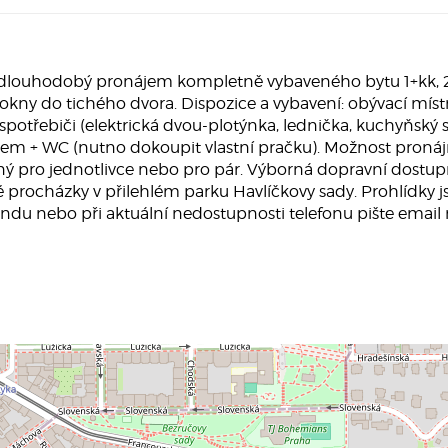
dlouhodobý pronájem kompletně vybaveného bytu 1+kk, 23,1
ny do tichého dvora. Dispozice a vybavení: obývací míst
spotřebiči (elektrická dvou-plotýnka, lednička, kuchyňský s
tem + WC (nutno dokoupit vlastní pračku). Možnost pronáj
odný pro jednotlivce nebo pro pár. Výborná dopravní dostu
né procházky v přilehlém parku Havlíčkovy sady. Prohlídky
ndu nebo při aktuální nedostupnosti telefonu pište email n