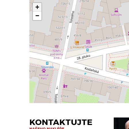
+
−
KONTAKTUJTE
NAŠEHO MAKLÉŘE