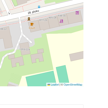
Leaflet
|
©
OpenStreetMap