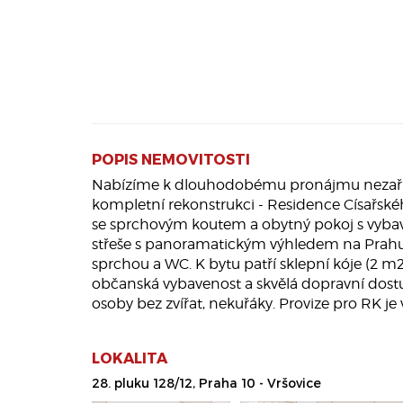
POPIS NEMOVITOSTI
Nabízíme k dlouhodobému pronájmu nezařízen
kompletní rekonstrukci - Residence Císařského
se sprchovým koutem a obytný pokoj s vybave
střeše s panoramatickým výhledem na Prahu s
sprchou a WC. K bytu patří sklepní kóje (2 m2)
občanská vybavenost a skvělá dopravní dostu
osoby bez zvířat, nekuřáky. Provize pro RK je v
LOKALITA
28. pluku 128/12, Praha 10 - Vršovice