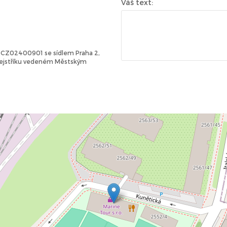
Váš text:
Č: CZ02400901 se sídlem Praha 2,
 rejstříku vedeném Městským