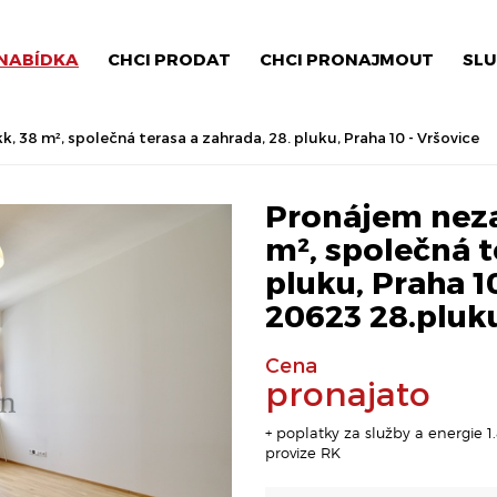
NABÍDKA
CHCI PRODAT
CHCI PRONAJMOUT
SLU
, 38 m², společná terasa a zahrada, 28. pluku, Praha 10 - Vršovice
Pronájem neza
m², společná t
pluku, Praha 10
20623 28.pluk
Cena
pronajato
+ poplatky za služby a energie 1.8
provize RK