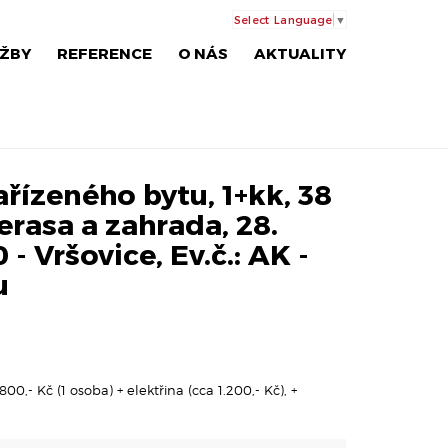
Select Language
▼
ŽBY
REFERENCE
O NÁS
AKTUALITY
řízeného bytu, 1+kk, 38
erasa a zahrada, 28.
 - Vršovice, Ev.č.: AK -
u
00,- Kč (1 osoba) + elektřina (cca 1.200,- Kč), +