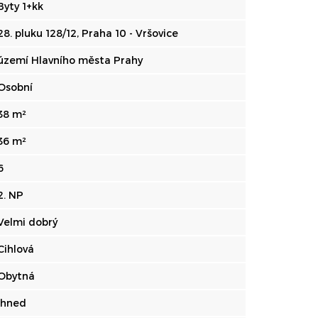
Byty 1+kk
28. pluku 128/12, Praha 10 - Vršovice
území Hlavního města Prahy
Osobní
38 m²
36 m²
6
2. NP
Velmi dobrý
Cihlová
Obytná
Ihned