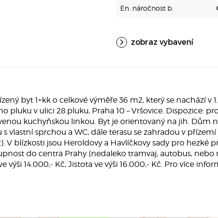
En. náročnost b.
zobraz vybavení
ý byt 1+kk o celkové výměře 36 m2, který se nachází v 1
 pluku v ulici 28.pluku, Praha 10 – Vršovice. Dispozice: pr
nou kuchyňskou linkou. Byt je orientovaný na jih. Dům nab
 vlastní sprchou a WC, dále terasu se zahradou v přízemí
. V blízkosti jsou Heroldovy a Havlíčkovy sady pro hezké pro
pnost do centra Prahy (nedaleko tramvaj, autobus, nebo me
e výši 14.000,- Kč, Jistota ve výši 16.000,- Kč. Pro více info