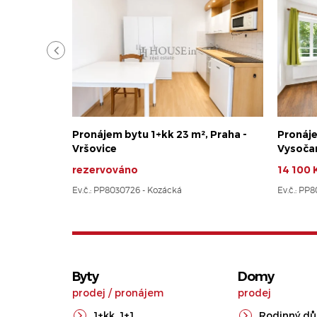
Pronájem bytu 1+kk 23 m², Praha -
Pronáje
Vršovice
Vysoča
rezervováno
14 100 
Ev.č.: PP8030726 - Kozácká
Ev.č.: PP
Byty
Domy
prodej
/
pronájem
prodej
1+kk
,
1+1
Rodinný d