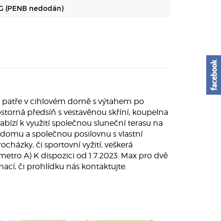
G (PENB nedodán)
. patře v cihlovém domě s výtahem po
ostorná předsíň s vestavěnou skříní, koupelna
ízí k využití společnou sluneční terasu na
 domu a společnou posilovnu s vlastní
cházky, či sportovní vyžití, veškerá
tro A) K dispozici od 1.7.2023. Max pro dvě
rmací, či prohlídku nás kontaktujte.