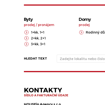
Byty
Domy
prodej
/
pronájem
prodej
1+kk
,
1+1
Rodinný d
2+kk
,
2+1
3+kk
,
3+1
HLEDAT TEXT
KONTAKTY
SÍDLO A FAKTURAČNÍ ÚDAJE
HOUSEin Agency s.r.o.