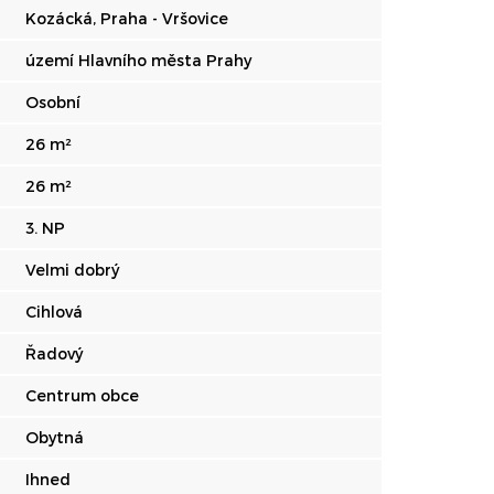
Kozácká, Praha - Vršovice
území Hlavního města Prahy
Osobní
26 m²
26 m²
3. NP
Velmi dobrý
Cihlová
Řadový
Centrum obce
Obytná
Ihned