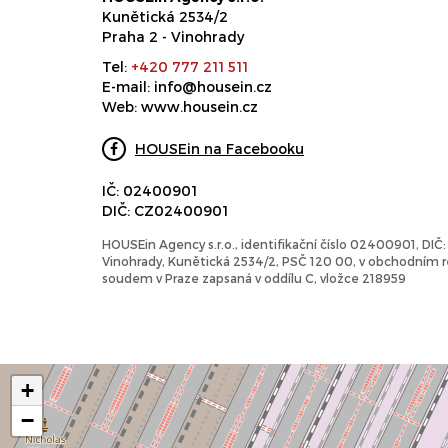
Kunětická 2534/2
Praha 2 - Vinohrady
Tel:
+420 777 211 511
E-mail:
info@housein.cz
Web:
www.housein.cz
HOUSEin na Facebooku
IČ: 02400901
DIČ: CZ02400901
HOUSEin Agency s.r.o., identifikační číslo 02400901, DI
Vinohrady, Kunětická 2534/2, PSČ 120 00, v obchodním
soudem v Praze zapsaná v oddílu C, vložce 218959
+
−