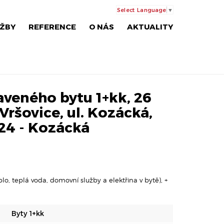
Select Language
▼
ŽBY
REFERENCE
O NÁS
AKTUALITY
veného bytu 1+kk, 26
Vršovice, ul. Kozácká,
24 - Kozácká
lo, teplá voda, domovní služby a elektřina v bytě), +
Byty 1+kk