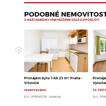
PODOBNÉ NEMOVITOST
Z NAŠÍ NABÍDKY VÁM MŮŽEME DÁLE DOPORUČIT
Pronájem bytu 1+kk 23 m², Praha -
Pronáje
Vršovice
Vysoča
rezervováno
14 100 
Ev.č.: PP8030726 - Kozácká
Ev.č.: PP