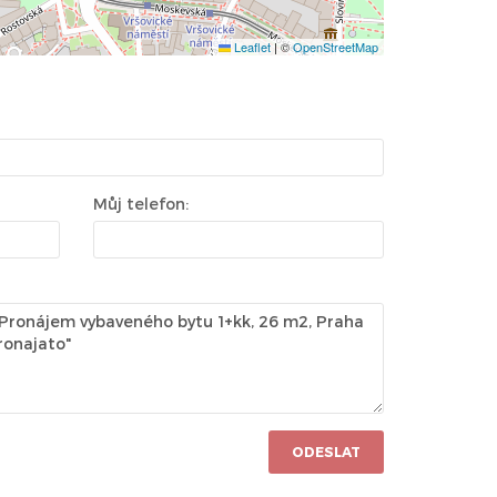
Leaflet
|
©
OpenStreetMap
Můj telefon:
ODESLAT