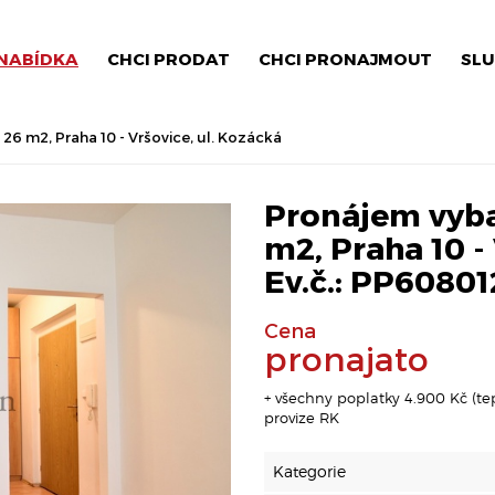
NABÍDKA
CHCI PRODAT
CHCI PRONAJMOUT
SLU
6 m2, Praha 10 - Vršovice, ul. Kozácká
Pronájem vyba
m2, Praha 10 - 
Ev.č.: PP60801
Cena
pronajato
+ všechny poplatky 4.900 Kč (tep
provize RK
Kategorie