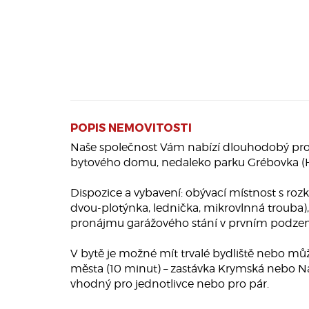
POPIS NEMOVITOSTI
Naše společnost Vám nabízí dlouhodobý pron
bytového domu, nedaleko parku Grébovka (Ha
Dispozice a vybavení: obývací místnost s roz
dvou-plotýnka, lednička, mikrovlnná trouba)
pronájmu garážového stání v prvním podze
V bytě je možné mít trvalé bydliště nebo můž
města (10 minut) – zastávka Krymská nebo Nád
vhodný pro jednotlivce nebo pro pár.