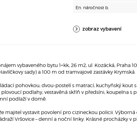
En. náročnost b.
zobraz vybavení
ájem vybaveného bytu 1+kk, 26 m2, ul. Kozácká, Praha 10
vlíčkovy sady) a 100 m od tramvajové zastávky Krymská.
kládací pohovkou, dvou-postelí s matrací, kuchyňský kout s
, plovoucí podlahy, vestavěná skříň v předsíni, koupelna
mní podlaží v domě.
e majitel vystavit povolení pro cizineckou policii. Výborn
raží Vršovice – denní a noční linky. Krásné procházky v př