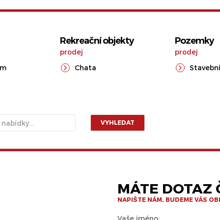
Rekreační objekty
Pozemky
prodej
prodej
ům
Chata
Stavební
VYHLEDAT
MÁTE DOTAZ Č
NAPIŠTE NÁM, BUDEME VÁS O
Vaše jméno: