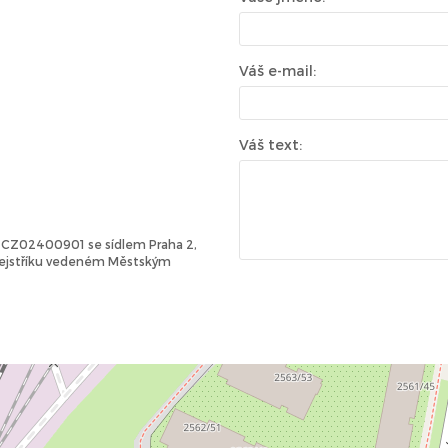
Váš e-mail:
Váš text:
Č: CZ02400901 se sídlem Praha 2,
 rejstříku vedeném Městským