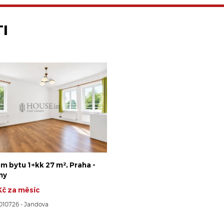
I
m bytu 1+kk 27 m², Praha -
ny
Kč za měsíc
8010726 - Jandova