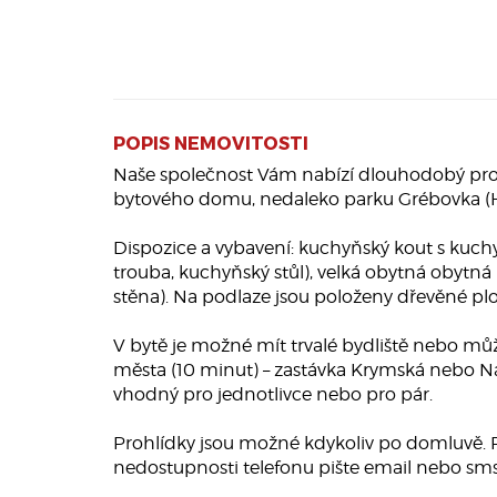
POPIS NEMOVITOSTI
Naše společnost Vám nabízí dlouhodobý proná
bytového domu, nedaleko parku Grébovka (Ha
Dispozice a vybavení: kuchyňský kout s kuchy
trouba, kuchyňský stůl), velká obytná obytná
stěna). Na podlaze jsou položeny dřevěné pl
V bytě je možné mít trvalé bydliště nebo můž
města (10 minut) – zastávka Krymská nebo Nád
vhodný pro jednotlivce nebo pro pár.
Prohlídky jsou možné kdykoliv po domluvě. P
nedostupnosti telefonu pište email nebo sms