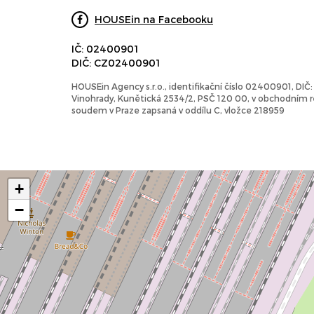
HOUSEin na Facebooku
IČ: 02400901
DIČ: CZ02400901
HOUSEin Agency s.r.o., identifikační číslo 02400901, DI
Vinohrady, Kunětická 2534/2, PSČ 120 00, v obchodním
soudem v Praze zapsaná v oddílu C, vložce 218959
+
−