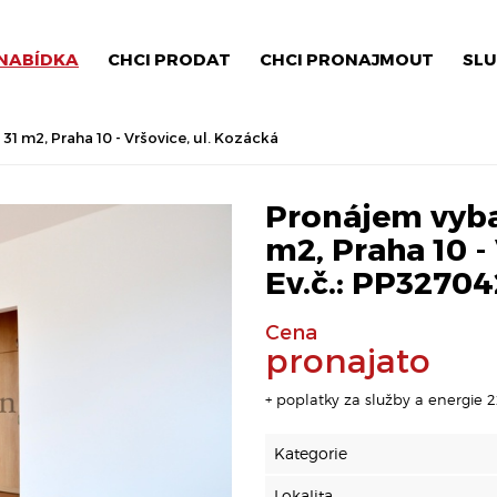
NABÍDKA
CHCI PRODAT
CHCI PRONAJMOUT
SLU
1 m2, Praha 10 - Vršovice, ul. Kozácká
Pronájem vyba
m2, Praha 10 - 
Ev.č.: PP32704
Cena
pronajato
+ poplatky za služby a energie 2
Kategorie
Lokalita