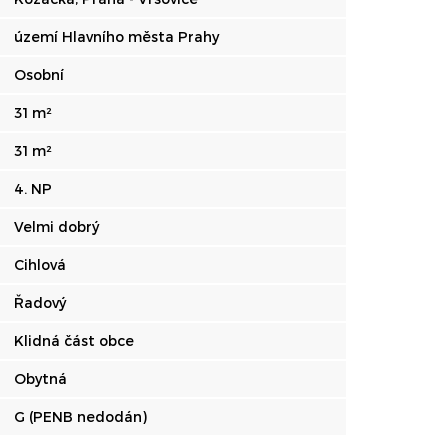
území Hlavního města Prahy
Osobní
31 m²
31 m²
4. NP
Velmi dobrý
Cihlová
Řadový
Klidná část obce
Obytná
G (PENB nedodán)