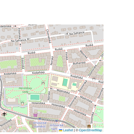
Leaflet
|
©
OpenStreetMap