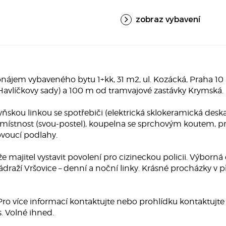
zobraz vybavení
jem vybaveného bytu 1+kk, 31 m2, ul. Kozácká, Praha 10 -
vlíčkovy sady) a 100 m od tramvajové zastávky Krymská.
ňskou linkou se spotřebiči (elektrická sklokeramická desk
 místnost (svou-postel), koupelna se sprchovým koutem, prač
ovoucí podlahy.
e majitel vystavit povolení pro cizineckou policii. Výborn
raží Vršovice – denní a noční linky. Krásné procházky v př
ro více informací kontaktujte nebo prohlídku kontaktujte 
. Volné ihned.