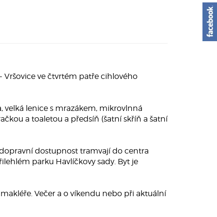
 Vršovice ve čtvrtém patře cihlového
a, velká lenice s mrazákem, mikrovlnná
kou a toaletou a předsíň (šatní skříň a šatní
á dopravní dostupnost tramvají do centra
ilehlém parku Havlíčkovy sady. Byt je
makléře. Večer a o víkendu nebo při aktuální