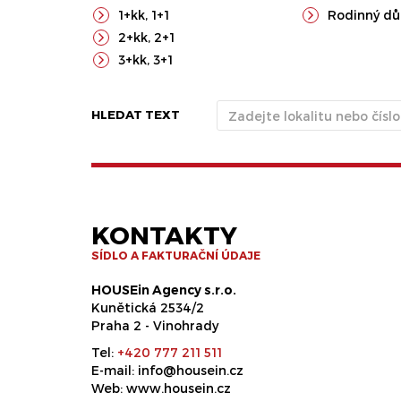
1+kk
,
1+1
Rodinný d
2+kk
,
2+1
3+kk
,
3+1
HLEDAT TEXT
KONTAKTY
SÍDLO A FAKTURAČNÍ ÚDAJE
HOUSEin Agency s.r.o.
Kunětická 2534/2
Praha 2 - Vinohrady
Tel:
+420 777 211 511
E-mail:
info@housein.cz
Web:
www.housein.cz