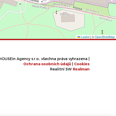
Leaflet
|
©
OpenStreetMap
OUSEin Agency s.r.o., všechna práva vyhrazena |
Ochrana osobních údajů
|
Cookies
Realitní SW
Real
man