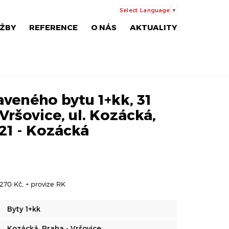
Select Language
▼
ŽBY
REFERENCE
O NÁS
AKTUALITY
veného bytu 1+kk, 31
Vršovice, ul. Kozácká,
21 - Kozácká
270 Kč, + provize RK
Byty 1+kk
Kozácká, Praha - Vršovice