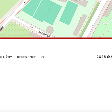
2026 © H
SLUŽBY
REFERENCE
O