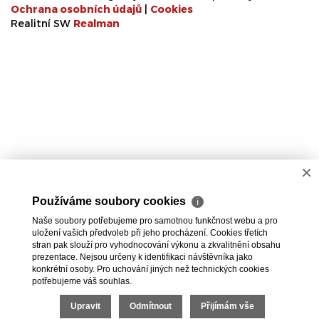
Ochrana osobních údajů
|
Cookies
Realitní SW
Real
man
×
Používáme soubory cookies
ℹ
Naše soubory potřebujeme pro samotnou funkčnost webu a pro
uložení vašich předvoleb při jeho procházení. Cookies třetích
stran pak slouží pro vyhodnocování výkonu a zkvalitnění obsahu
prezentace. Nejsou určeny k identifikaci návštěvníka jako
konkrétní osoby. Pro uchování jiných než technických cookies
potřebujeme váš souhlas.
Upravit
Odmítnout
Přijímám vše