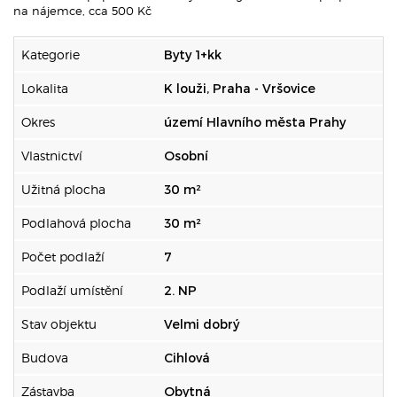
na nájemce, cca 500 Kč
Kategorie
Byty 1+kk
Lokalita
K louži, Praha - Vršovice
Okres
území Hlavního města Prahy
Vlastnictví
Osobní
Užitná plocha
30 m²
Podlahová plocha
30 m²
Počet podlaží
7
Podlaží umístění
2. NP
Stav objektu
Velmi dobrý
Budova
Cihlová
Zástavba
Obytná