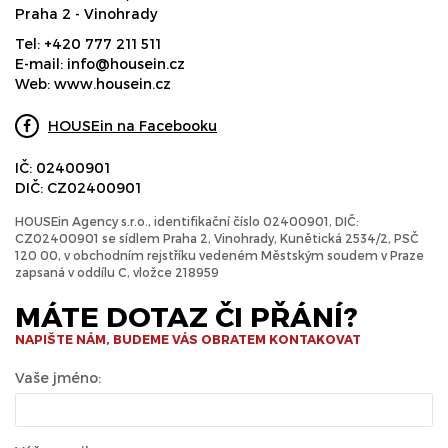
Praha 2 - Vinohrady
Tel:
+420 777 211 511
E-mail:
info@housein.cz
Web:
www.housein.cz
HOUSEin na Facebooku
IČ: 02400901
DIČ: CZ02400901
HOUSEin Agency s.r.o., identifikační číslo 02400901, DIČ:
CZ02400901 se sídlem Praha 2, Vinohrady, Kunětická 2534/2, PSČ
120 00, v obchodním rejstříku vedeném Městským soudem v Praze
zapsaná v oddílu C, vložce 218959
MÁTE DOTAZ ČI PŘÁNÍ?
NAPIŠTE NÁM, BUDEME VÁS OBRATEM KONTAKOVAT
Vaše jméno: