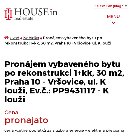
Select Language
▼
MENU
Úvod
Nabídka
Pronájem vybaveného bytu po
rekonstrukci 1+kk, 30 m2, Praha 10 - Vršovice, ul. K louži
Pronájem vybaveného bytu
po rekonstrukci 1+kk, 30 m2,
Praha 10 - Vršovice, ul. K
louži, Ev.č.: PP9431117 - K
louži
Cena
pronajato
cena včetně poplatků za služby a energie + elektřina přepsaná