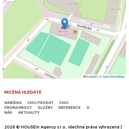
Leaflet
|
©
OpenStreetMap
MOŽNÁ HLEDÁTE
NABÍDKA
CHCI PRODAT
CHCI
PRONAJMOUT
SLUŽBY
REFERENCE
O
NÁS
AKTUALITY
2026 © HOUSEin Agency s.r.o., všechna práva vyhrazena |