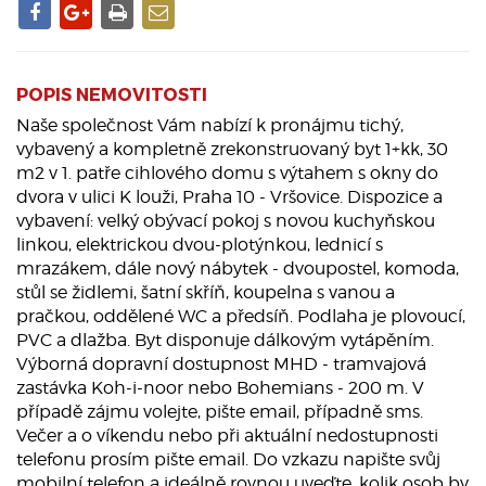
POPIS NEMOVITOSTI
Naše společnost Vám nabízí k pronájmu tichý,
vybavený a kompletně zrekonstruovaný byt 1+kk, 30
m2 v 1. patře cihlového domu s výtahem s okny do
dvora v ulici K louži, Praha 10 - Vršovice. Dispozice a
vybavení: velký obývací pokoj s novou kuchyňskou
linkou, elektrickou dvou-plotýnkou, lednicí s
mrazákem, dále nový nábytek - dvoupostel, komoda,
stůl se židlemi, šatní skříň, koupelna s vanou a
pračkou, oddělené WC a předsíň. Podlaha je plovoucí,
PVC a dlažba. Byt disponuje dálkovým vytápěním.
Výborná dopravní dostupnost MHD - tramvajová
zastávka Koh-i-noor nebo Bohemians - 200 m. V
případě zájmu volejte, pište email, případně sms.
Večer a o víkendu nebo při aktuální nedostupnosti
telefonu prosím pište email. Do vzkazu napište svůj
mobilní telefon a ideálně rovnou uveďte, kolik osob by