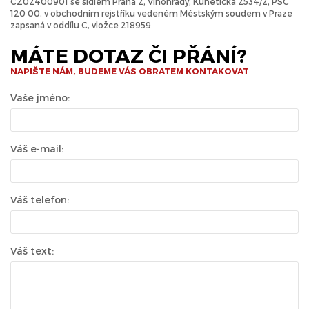
CZ02400901 se sídlem Praha 2, Vinohrady, Kunětická 2534/2, PSČ
120 00, v obchodním rejstříku vedeném Městským soudem v Praze
zapsaná v oddílu C, vložce 218959
MÁTE DOTAZ ČI PŘÁNÍ?
NAPIŠTE NÁM, BUDEME VÁS OBRATEM KONTAKOVAT
Vaše jméno:
Váš e-mail:
Váš telefon:
Váš text: