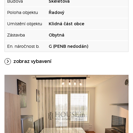
Budova
Skeletová
Poloha objektu
Řadový
Umístění objektu
Klidná část obce
Zástavba
Obytná
En. náročnost b.
G (PENB nedodán)
zobraz vybavení