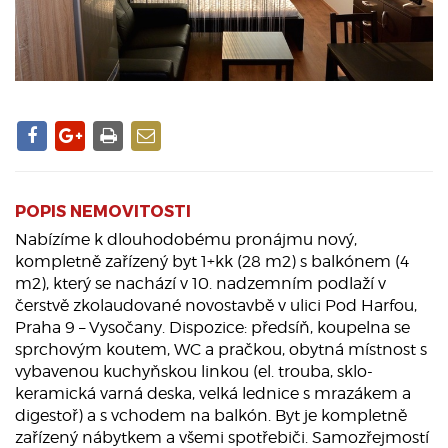
POPIS NEMOVITOSTI
Nabízíme k dlouhodobému pronájmu nový,
kompletně zařízený byt 1+kk (28 m2) s balkónem (4
m2), který se nachází v 10. nadzemním podlaží v
čerstvě zkolaudované novostavbě v ulici Pod Harfou,
Praha 9 – Vysočany. Dispozice: předsíň, koupelna se
sprchovým koutem, WC a pračkou, obytná místnost s
vybavenou kuchyňskou linkou (el. trouba, sklo-
keramická varná deska, velká lednice s mrazákem a
digestoř) a s vchodem na balkón. Byt je kompletně
zařízený nábytkem a všemi spotřebiči. Samozřejmostí