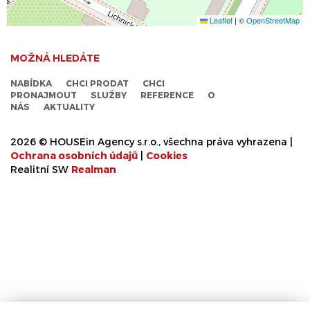
Leaflet
|
©
OpenStreetMap
MOŽNÁ HLEDÁTE
NABÍDKA
CHCI PRODAT
CHCI
PRONAJMOUT
SLUŽBY
REFERENCE
O
NÁS
AKTUALITY
2026 © HOUSEin Agency s.r.o., všechna práva vyhrazena |
Ochrana osobních údajů
|
Cookies
Realitní SW
Real
man