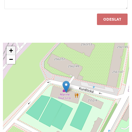
ODESLAT
+
−