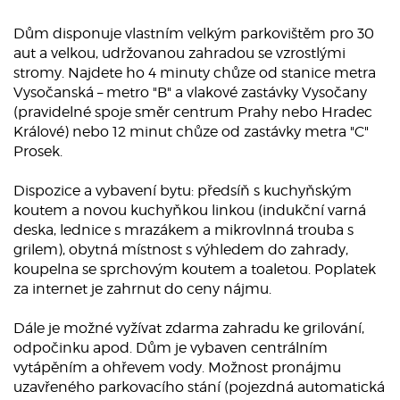
Dům disponuje vlastním velkým parkovištěm pro 30
aut a velkou, udržovanou zahradou se vzrostlými
stromy. Najdete ho 4 minuty chůze od stanice metra
Vysočanská – metro "B" a vlakové zastávky Vysočany
(pravidelné spoje směr centrum Prahy nebo Hradec
Králové) nebo 12 minut chůze od zastávky metra "C"
Prosek.
Dispozice a vybavení bytu: předsíň s kuchyňským
koutem a novou kuchyňkou linkou (indukční varná
deska, lednice s mrazákem a mikrovlnná trouba s
grilem), obytná místnost s výhledem do zahrady,
koupelna se sprchovým koutem a toaletou. Poplatek
za internet je zahrnut do ceny nájmu.
Dále je možné vyžívat zdarma zahradu ke grilování,
odpočinku apod. Dům je vybaven centrálním
vytápěním a ohřevem vody. Možnost pronájmu
uzavřeného parkovacího stání (pojezdná automatická