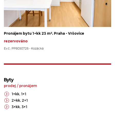
Pronájem bytu 1+kk 23 m², Praha - Vršovice
rezervováno
Ev.č.: PP8030726 - Kozácká
Byty
prodej
/
pronájem
1+kk
,
1+1
2+kk
,
2+1
3+kk
,
3+1