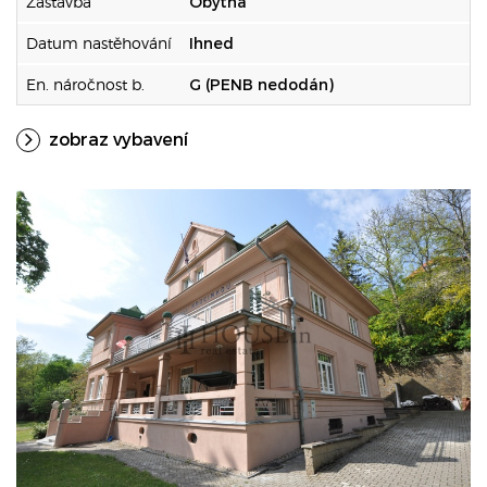
Zástavba
Obytná
Datum nastěhování
Ihned
En. náročnost b.
G (PENB nedodán)
zobraz vybavení