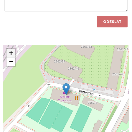
ODESLAT
+
−