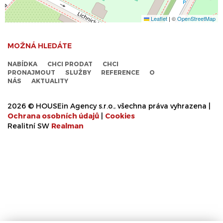
Leaflet
|
©
OpenStreetMap
MOŽNÁ HLEDÁTE
NABÍDKA
CHCI PRODAT
CHCI
PRONAJMOUT
SLUŽBY
REFERENCE
O
NÁS
AKTUALITY
2026 © HOUSEin Agency s.r.o., všechna práva vyhrazena |
Ochrana osobních údajů
|
Cookies
Realitní SW
Real
man