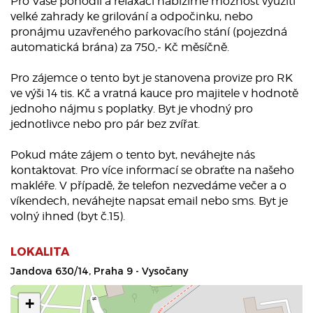
Pro Vaše pohodlí a relaxaci nabízíme možnost využití
velké zahrady ke grilování a odpočinku, nebo
pronájmu uzavřeného parkovacího stání (pojezdná
automatická brána) za 750,- Kč měsíčně.
Pro zájemce o tento byt je stanovena provize pro RK
ve výši 14 tis. Kč a vratná kauce pro majitele v hodnotě
jednoho nájmu s poplatky. Byt je vhodný pro
jednotlivce nebo pro pár bez zvířat.
Pokud máte zájem o tento byt, neváhejte nás
kontaktovat. Pro více informací se obraťte na našeho
makléře. V případě, že telefon nezvedáme večer a o
víkendech, neváhejte napsat email nebo sms. Byt je
volný ihned (byt č.15).
LOKALITA
Jandova 630/14, Praha 9 - Vysočany
+