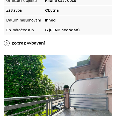
Umístění objektu
Klidná část obce
Zástavba
Obytná
Datum nastěhování
Ihned
En. náročnost b.
G (PENB nedodán)
zobraz vybavení