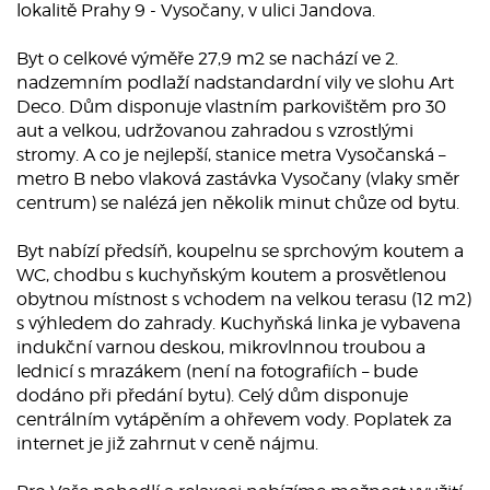
lokalitě Prahy 9 - Vysočany, v ulici Jandova.
Byt o celkové výměře 27,9 m2 se nachází ve 2.
nadzemním podlaží nadstandardní vily ve slohu Art
Deco. Dům disponuje vlastním parkovištěm pro 30
aut a velkou, udržovanou zahradou s vzrostlými
stromy. A co je nejlepší, stanice metra Vysočanská –
metro B nebo vlaková zastávka Vysočany (vlaky směr
centrum) se nalézá jen několik minut chůze od bytu.
Byt nabízí předsíň, koupelnu se sprchovým koutem a
WC, chodbu s kuchyňským koutem a prosvětlenou
obytnou místnost s vchodem na velkou terasu (12 m2)
s výhledem do zahrady. Kuchyňská linka je vybavena
indukční varnou deskou, mikrovlnnou troubou a
lednicí s mrazákem (není na fotografiích – bude
dodáno při předání bytu). Celý dům disponuje
centrálním vytápěním a ohřevem vody. Poplatek za
internet je již zahrnut v ceně nájmu.