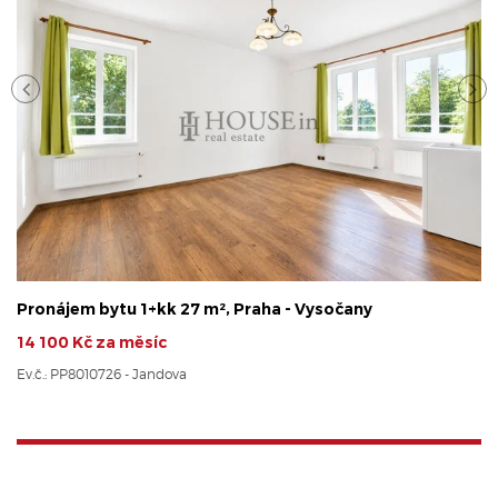
Pronájem bytu 1+kk 27 m², Praha - Vysočany
14 100 Kč za měsíc
Ev.č.: PP8010726 - Jandova