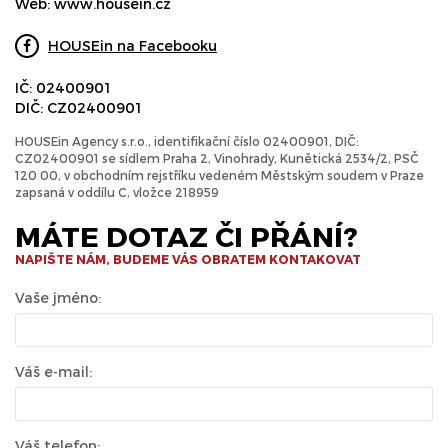
Web:
www.housein.cz
HOUSEin na Facebooku
IČ: 02400901
DIČ: CZ02400901
HOUSEin Agency s.r.o., identifikační číslo 02400901, DIČ:
CZ02400901 se sídlem Praha 2, Vinohrady, Kunětická 2534/2, PSČ
120 00, v obchodním rejstříku vedeném Městským soudem v Praze
zapsaná v oddílu C, vložce 218959
MÁTE DOTAZ ČI PŘÁNÍ?
NAPIŠTE NÁM, BUDEME VÁS OBRATEM KONTAKOVAT
Vaše jméno:
Váš e-mail:
Váš telefon: