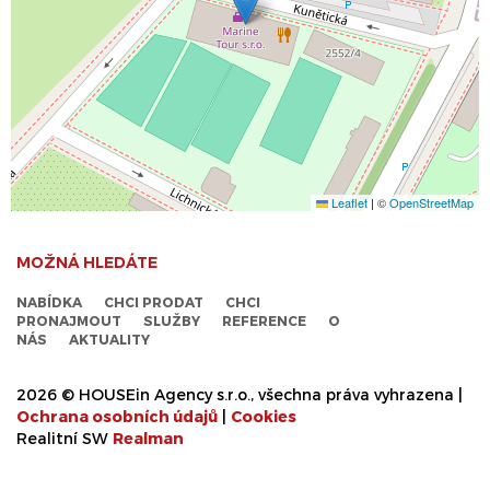
Leaflet
|
©
OpenStreetMap
MOŽNÁ HLEDÁTE
NABÍDKA
CHCI PRODAT
CHCI
PRONAJMOUT
SLUŽBY
REFERENCE
O
NÁS
AKTUALITY
2026 © HOUSEin Agency s.r.o., všechna práva vyhrazena |
Ochrana osobních údajů
|
Cookies
Realitní SW
Real
man