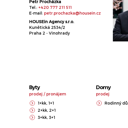
Petr Procházka
Tel.:
+420 777 211 511
E-mail:
petr.prochazka@housein.cz
HOUSEin Agency s.r.o.
Kunětická 2534/2
Praha 2 - Vinohrady
Byty
Domy
prodej
/
pronájem
prodej
1+kk
,
1+1
Rodinný d
2+kk
,
2+1
3+kk
,
3+1