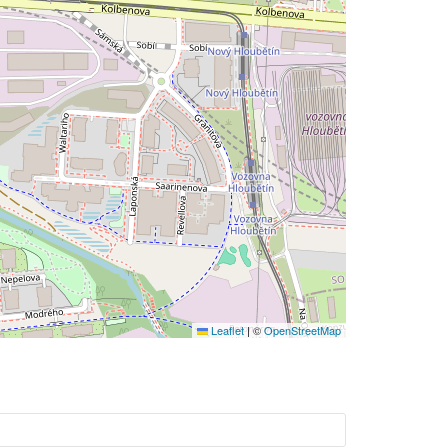
Leaflet
|
©
OpenStreetMap