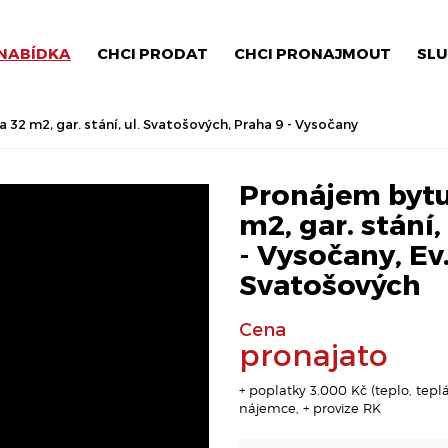
NABÍDKA
CHCI PRODAT
CHCI PRONAJMOUT
SLU
 32 m2, gar. stání, ul. Svatošových, Praha 9 - Vysočany
Pronájem bytu 
m2, gar. stání,
- Vysočany, Ev
Svatošových
Cena
pronajato
+ poplatky 3.000 Kč (teplo, tep
nájemce, + provize RK