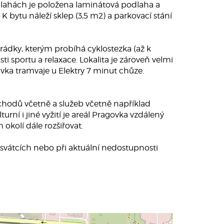
odlahách je položena laminátová podlaha a
 bytu náleží sklep (3,5 m2) a parkovací stání
rádky, kterým probíhá cyklostezka (až k
ti sportu a relaxace. Lokalita je zároveň velmi
ka tramvaje u Elektry 7 minut chůze.
bchodů včetně a služeb včetně například
rní i jiné vyžití je areál Pragovka vzdálený
okolí dále rozšiřovat.
 svátcích nebo při aktuální nedostupnosti