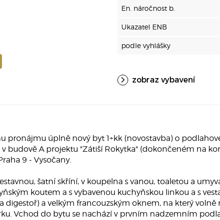
En. náročnost b.
Ukazatel ENB
podle vyhlášky
zobraz vybavení
 pronájmu úplně nový byt 1+kk (novostavba) o podlahové 
v budově A projektu "Zátiší Rokytka" (dokončeném na kon
Praha 9 - Vysočany.
 vestavnou, šatní skříní, v koupelna s vanou, toaletou a um
ňským koutem a s vybavenou kuchyňskou linkou a s vestav
 a digestoř) a velkým francouzským oknem, na který volně 
ku. Vchod do bytu se nachází v prvním nadzemním podlaží