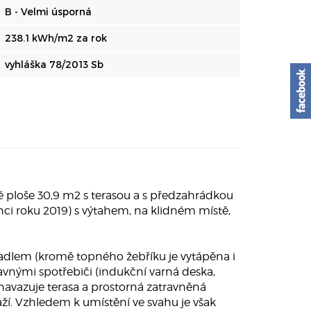
B - Velmi úsporná
238.1 kWh/m2 za rok
vyhláška 78/2013 Sb
ploše 30,9 m2 s terasou a s předzahrádkou
ci roku 2019) s výtahem, na klidném místě,
yvadlem (kromě topného žebříku je vytápěna i
nými spotřebiči (indukční varná deska,
navazuje terasa a prostorná zatravněná
. Vzhledem k umístění ve svahu je však