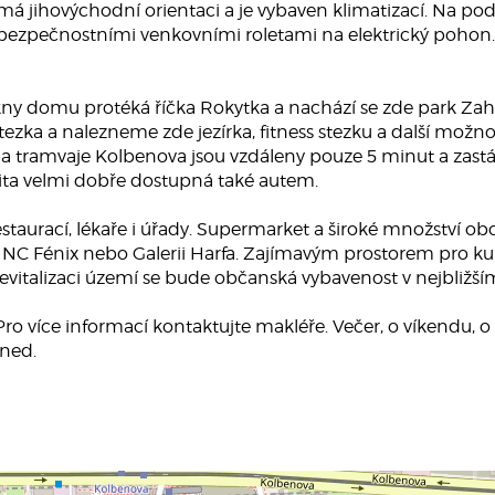
má jihovýchodní orientaci a je vybaven klimatizací. Na p
bezpečnostními venkovními roletami na elektrický pohon. K
okny domu protéká říčka Rokytka a nachází se zde park Zah
ezka a nalezneme zde jezírka, fitness stezku a další možnos
 tramvaje Kolbenova jsou vzdáleny pouze 5 minut a zastáv
lita velmi dobře dostupná také autem.
staurací, lékaře i úřady. Supermarket a široké množství o
 NC Fénix nebo Galerii Harfa. Zajímavým prostorem pro kultu
vitalizaci území se bude občanská vybavenost v nejbližším 
o více informací kontaktujte makléře. Večer, o víkendu, o
hned.