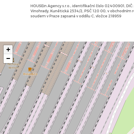
HOUSEin Agency s.r.o., identifikační číslo 02400901, DI
Vinohrady, Kunětická 2534/2, PSČ 120 00, v obchodním
soudem v Praze zapsaná v oddílu C, vložce 218959
+
−