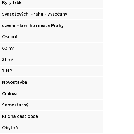
Byty 1+kk
Svatošových, Praha - Vysočany
území Hlavního města Prahy
Osobní
63 m²
31 m²
1. NP
Novostavba
Cihlová
Samostatný
Klidná část obce
Obytná