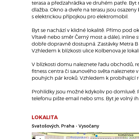
terasa a předzahrádka ve druhém patře. Byt 
dlažba. Okno a dveře na terasu jsou osazeny 
s elektrickou přípojkou pro elektromobil.
Byt se nachází v klidné lokalitě. Přímo pod 
Vltavě nebo směr Černý most a dále), inline st
dobře dopravně dostupná. Zastávky Metra B a
Vzhledem k blízkosti ulice Kolbenova je loka
V blízkosti domu naleznete řadu obchodů, re
fitness centra či saunového světa naleznete v
pouhých pár kroků. Vzhledem k probíhající re
Prohlídky jsou možné kdykoliv po domluvě. Pr
telefonu pište email nebo sms. Byt je volný i
LOKALITA
Svatošových, Praha - Vysočany