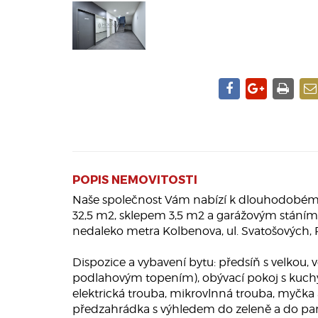
POPIS NEMOVITOSTI
Naše společnost Vám nabízí k dlouhodobému
32,5 m2, sklepem 3,5 m2 a garážovým stáním 
nedaleko metra Kolbenova, ul. Svatošových, 
Dispozice a vybavení bytu: předsíň s velkou,
podlahovým topením), obývací pokoj s kuchy
elektrická trouba, mikrovlnná trouba, myčka
předzahrádka s výhledem do zeleně a do par