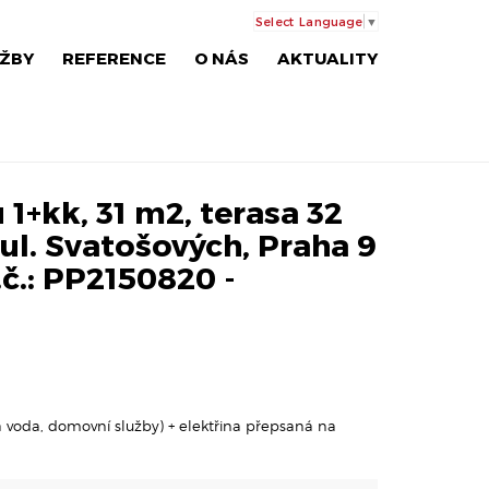
Select Language
▼
ŽBY
REFERENCE
O NÁS
AKTUALITY
1+kk, 31 m2, terasa 32
 ul. Svatošových, Praha 9
.č.: PP2150820 -
lá voda, domovní služby) + elektřina přepsaná na