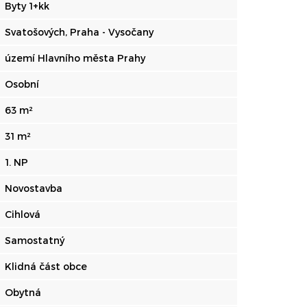
Byty 1+kk
Svatošových, Praha - Vysočany
území Hlavního města Prahy
Osobní
63 m²
31 m²
1. NP
Novostavba
Cihlová
Samostatný
Klidná část obce
Obytná