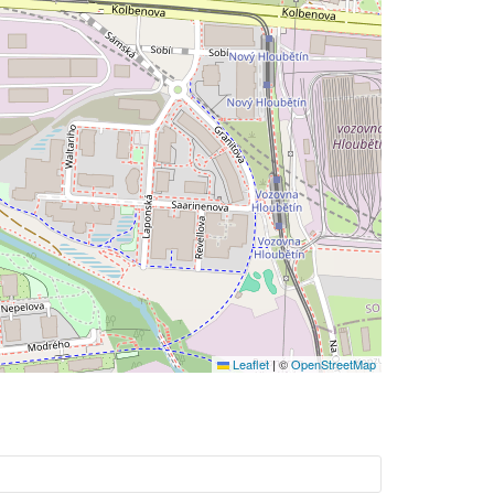
Leaflet
|
©
OpenStreetMap