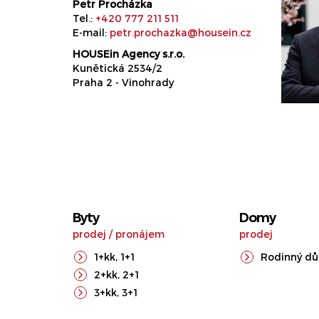
Petr Procházka
Tel.:
+420 777 211 511
E-mail:
petr.prochazka@housein.cz
HOUSEin Agency s.r.o.
Kunětická 2534/2
Praha 2 - Vinohrady
Byty
Domy
prodej
/
pronájem
prodej
1+kk
,
1+1
Rodinný d
2+kk
,
2+1
3+kk
,
3+1