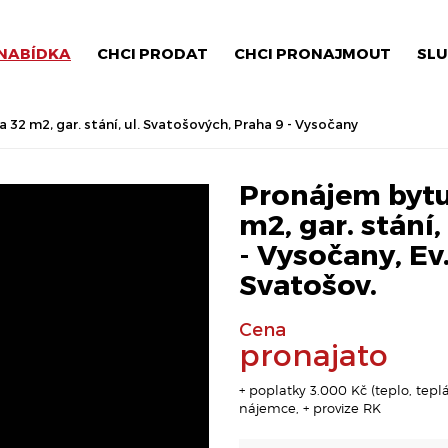
NABÍDKA
CHCI PRODAT
CHCI PRONAJMOUT
SLU
 32 m2, gar. stání, ul. Svatošových, Praha 9 - Vysočany
Pronájem bytu 
m2, gar. stání,
- Vysočany, Ev
Svatošov.
Cena
pronajato
+ poplatky 3.000 Kč (teplo, tep
nájemce, + provize RK