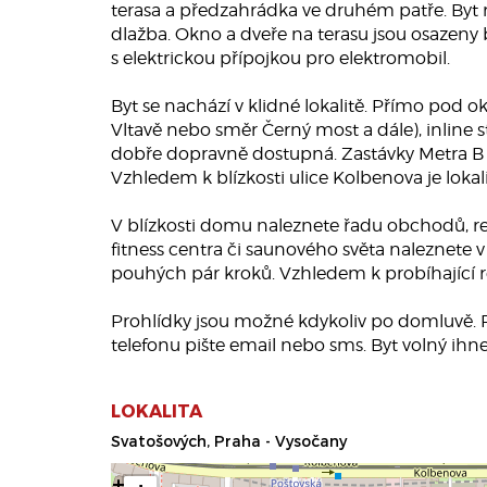
terasa a předzahrádka ve druhém patře. Byt 
dlažba. Okno a dveře na terasu jsou osazeny 
s elektrickou přípojkou pro elektromobil.
Byt se nachází v klidné lokalitě. Přímo pod 
Vltavě nebo směr Černý most a dále), inline st
dobře dopravně dostupná. Zastávky Metra B a
Vzhledem k blízkosti ulice Kolbenova je loka
V blízkosti domu naleznete řadu obchodů, re
fitness centra či saunového světa naleznete v
pouhých pár kroků. Vzhledem k probíhající re
Prohlídky jsou možné kdykoliv po domluvě. Pr
telefonu pište email nebo sms. Byt volný ihn
LOKALITA
Svatošových, Praha - Vysočany