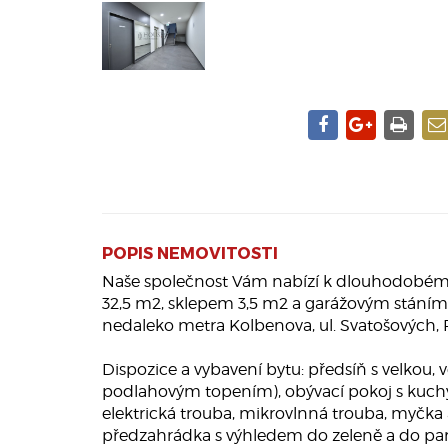
POPIS NEMOVITOSTI
Naše společnost Vám nabízí k dlouhodobému
32,5 m2, sklepem 3,5 m2 a garážovým stáním 
nedaleko metra Kolbenova, ul. Svatošových, 
Dispozice a vybavení bytu: předsíň s velkou,
podlahovým topením), obývací pokoj s kuchy
elektrická trouba, mikrovlnná trouba, myčka
předzahrádka s výhledem do zeleně a do par