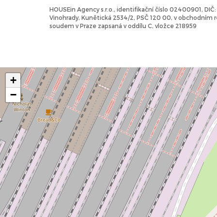
HOUSEin Agency s.r.o., identifikační číslo 02400901, DI
Vinohrady, Kunětická 2534/2, PSČ 120 00, v obchodním
soudem v Praze zapsaná v oddílu C, vložce 218959
+
−