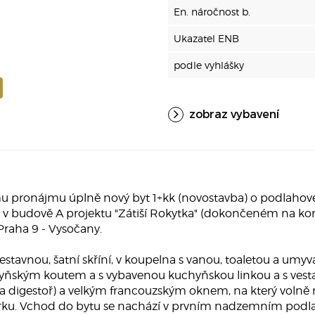
En. náročnost b.
Ukazatel ENB
podle vyhlášky
zobraz vybavení
 pronájmu úplně nový byt 1+kk (novostavba) o podlahové 
v budově A projektu "Zátiší Rokytka" (dokončeném na kon
Praha 9 - Vysočany.
 vestavnou, šatní skříní, v koupelna s vanou, toaletou a um
ňským koutem a s vybavenou kuchyňskou linkou a s vestav
 a digestoř) a velkým francouzským oknem, na který volně 
ku. Vchod do bytu se nachází v prvním nadzemním podlaží