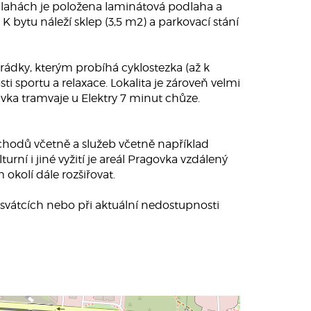
odlahách je položena laminátová podlaha a
 bytu náleží sklep (3,5 m2) a parkovací stání
rádky, kterým probíhá cyklostezka (až k
ti sportu a relaxace. Lokalita je zároveň velmi
ka tramvaje u Elektry 7 minut chůze.
bchodů včetně a služeb včetně například
rní i jiné vyžití je areál Pragovka vzdálený
okolí dále rozšiřovat.
 svátcích nebo při aktuální nedostupnosti