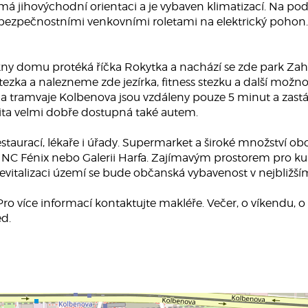
má jihovýchodní orientaci a je vybaven klimatizací. Na p
bezpečnostními venkovními roletami na elektrický pohon. K
okny domu protéká říčka Rokytka a nachází se zde park Zah
ezka a nalezneme zde jezírka, fitness stezku a další možnos
 tramvaje Kolbenova jsou vzdáleny pouze 5 minut a zastáv
lita velmi dobře dostupná také autem.
staurací, lékaře i úřady. Supermarket a široké množství o
 NC Fénix nebo Galerii Harfa. Zajímavým prostorem pro kultu
vitalizaci území se bude občanská vybavenost v nejbližším 
o více informací kontaktujte makléře. Večer, o víkendu, o
ed.