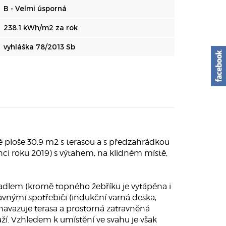
B - Velmi úsporná
238.1 kWh/m2 za rok
vyhláška 78/2013 Sb
ploše 30,9 m2 s terasou a s předzahrádkou
ci roku 2019) s výtahem, na klidném místě,
yvadlem (kromě topného žebříku je vytápěna i
nými spotřebiči (indukční varná deska,
navazuje terasa a prostorná zatravněná
. Vzhledem k umístění ve svahu je však