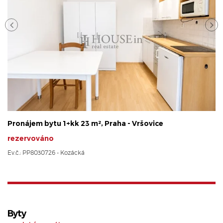
Pronájem bytu 1+kk 23 m², Praha - Vršovice
rezervováno
Ev.č.: PP8030726 - Kozácká
Byty