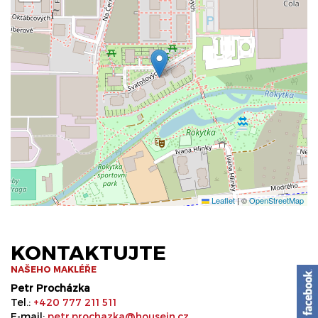
Leaflet
|
©
OpenStreetMap
KONTAKTUJTE
NAŠEHO MAKLÉŘE
Petr Procházka
Tel.:
+420 777 211 511
E-mail:
petr.prochazka@housein.cz