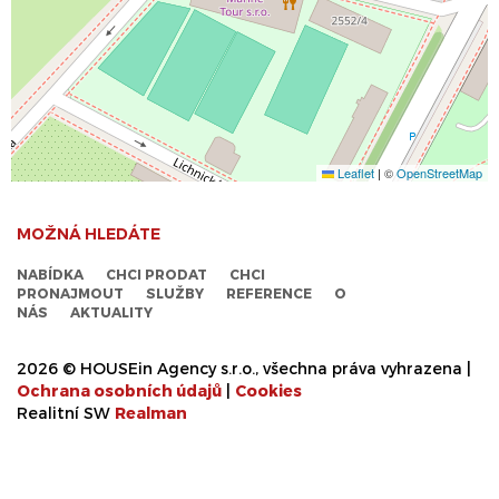
Leaflet
|
©
OpenStreetMap
MOŽNÁ HLEDÁTE
NABÍDKA
CHCI PRODAT
CHCI
PRONAJMOUT
SLUŽBY
REFERENCE
O
NÁS
AKTUALITY
2026 © HOUSEin Agency s.r.o., všechna práva vyhrazena |
Ochrana osobních údajů
|
Cookies
Realitní SW
Real
man