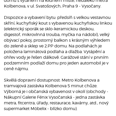
domu s výtahem na klidném místě, nedaleko metra
Kolbenova, v ul. Svatošových, Praha 9 - Vysočany.
Dispozice a vybavení bytu: předsíň s velkou vestavnou
skříní, kuchyňský kout s vybavenou kuchyňskou linkou
(elektrický sporák se sklo-keramickou deskou,
digestoř, mikrovlnná trouba, myčka na nádobí), velký
obývací pokoj, prostorný balkon s krásným výhledem
do zeleně a sklep ve 2.PP domu. Na podlahách je
položena laminátová podlaha a dlažba. Vytápění a
ohřev vody je řešen dálkově. Garážové stání v prvním
podzemním podlaží domu pro jeden automobil je v
ceně nájmu.
Skvělá dopravní dostupnost: Metro Kolbenova a
tramvajová zastávka Kolbenova 5 minut chůze.
Výborná je i občanská vybavenost v okolí (obchody -
Nákupní Galerie Fénix Vysočanská - jedna zastávka
metra, fitcentra, úřady, restaurace, kavárny, atd., nový
supermarket Möbelix - blízko domu).