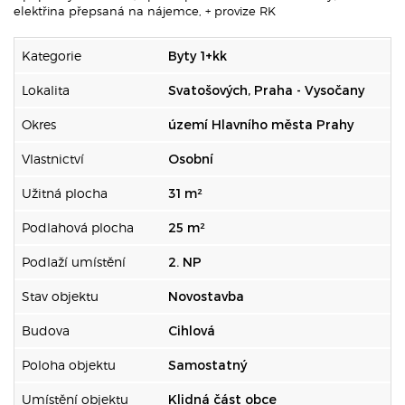
elektřina přepsaná na nájemce, + provize RK
Kategorie
Byty 1+kk
Lokalita
Svatošových, Praha - Vysočany
Okres
území Hlavního města Prahy
Vlastnictví
Osobní
Užitná plocha
31 m²
Podlahová plocha
25 m²
Podlaží umístění
2. NP
Stav objektu
Novostavba
Budova
Cihlová
Poloha objektu
Samostatný
Umístění objektu
Klidná část obce