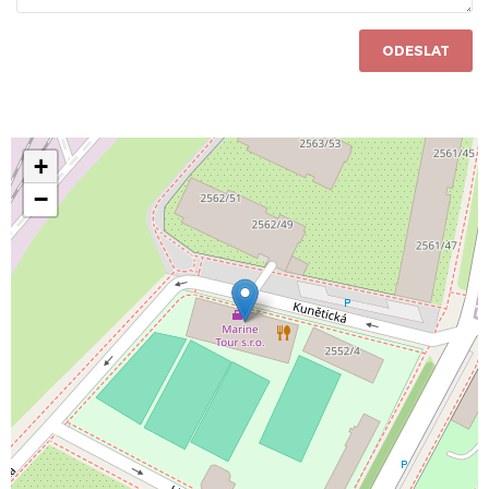
ODESLAT
+
−