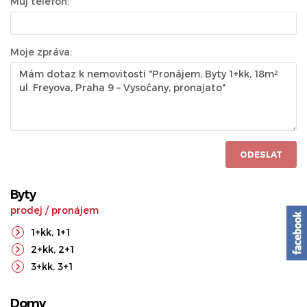
Můj telefon:
Moje zpráva:
ODESLAT
Byty
prodej
/
pronájem
1+kk
,
1+1
2+kk
,
2+1
3+kk
,
3+1
Domy