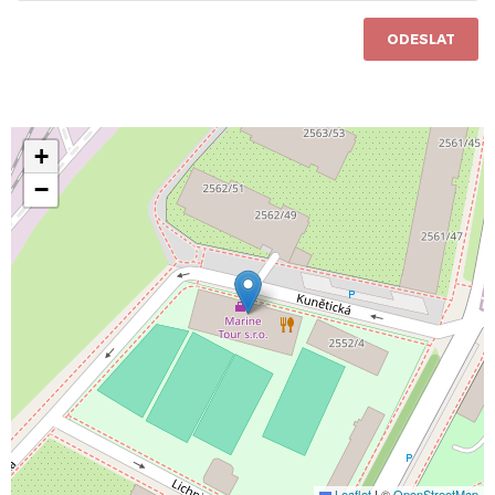
ODESLAT
+
−
Leaflet
|
©
OpenStreetMap