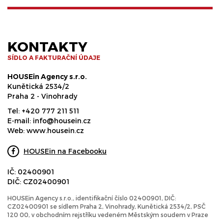
KONTAKTY
SÍDLO A FAKTURAČNÍ ÚDAJE
HOUSEin Agency s.r.o.
Kunětická 2534/2
Praha 2 - Vinohrady
Tel:
+420 777 211 511
E-mail:
info@housein.cz
Web:
www.housein.cz
HOUSEin na Facebooku
IČ: 02400901
DIČ: CZ02400901
HOUSEin Agency s.r.o., identifikační číslo 02400901, DIČ:
CZ02400901 se sídlem Praha 2, Vinohrady, Kunětická 2534/2, PSČ
120 00, v obchodním rejstříku vedeném Městským soudem v Praze