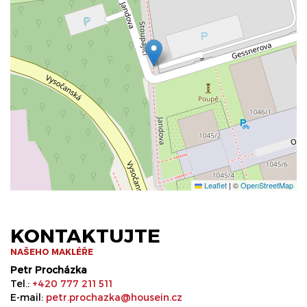
Leaflet
|
©
OpenStreetMap
KONTAKTUJTE
NAŠEHO MAKLÉŘE
Petr Procházka
Tel.:
+420 777 211 511
E-mail:
petr.prochazka@housein.cz