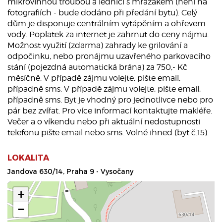
mikrovlnnou troubou a lednicí s mrazákem (není na
fotografiích - bude dodáno při předání bytu). Celý
dům je disponuje centrálním vytápěním a ohřevem
vody. Poplatek za internet je zahrnut do ceny nájmu.
Možnost využití (zdarma) zahrady ke grilování a
odpočinku, nebo pronájmu uzavřeného parkovacího
stání (pojezdná automatická brána) za 750,- Kč
měsíčně. V případě zájmu volejte, pište email,
případně sms. V případě zájmu volejte, pište email,
případně sms. Byt je vhodný pro jednotlivce nebo pro
pár bez zvířat. Pro více informací kontaktujte makléře.
Večer a o víkendu nebo při aktuální nedostupnosti
telefonu pište email nebo sms. Volné ihned (byt č.15).
LOKALITA
Jandova 630/14, Praha 9 - Vysočany
+
−