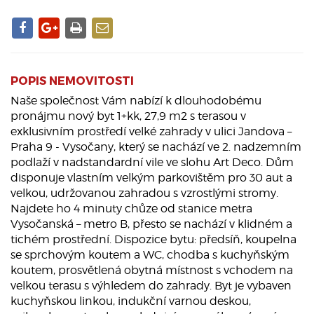
POPIS NEMOVITOSTI
Naše společnost Vám nabízí k dlouhodobému
pronájmu nový byt 1+kk, 27,9 m2 s terasou v
exklusivním prostředí velké zahrady v ulici Jandova –
Praha 9 - Vysočany, který se nachází ve 2. nadzemním
podlaží v nadstandardní vile ve slohu Art Deco. Dům
disponuje vlastním velkým parkovištěm pro 30 aut a
velkou, udržovanou zahradou s vzrostlými stromy.
Najdete ho 4 minuty chůze od stanice metra
Vysočanská – metro B, přesto se nachází v klidném a
tichém prostřední. Dispozice bytu: předsíň, koupelna
se sprchovým koutem a WC, chodba s kuchyňským
koutem, prosvětlená obytná místnost s vchodem na
velkou terasu s výhledem do zahrady. Byt je vybaven
kuchyňskou linkou, indukční varnou deskou,