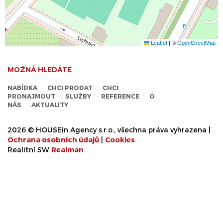
Leaflet
|
©
OpenStreetMap
MOŽNÁ HLEDÁTE
NABÍDKA
CHCI PRODAT
CHCI
PRONAJMOUT
SLUŽBY
REFERENCE
O
NÁS
AKTUALITY
2026 © HOUSEin Agency s.r.o., všechna práva vyhrazena |
Ochrana osobních údajů
|
Cookies
Realitní SW
Real
man