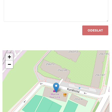
ODESLAT
+
−