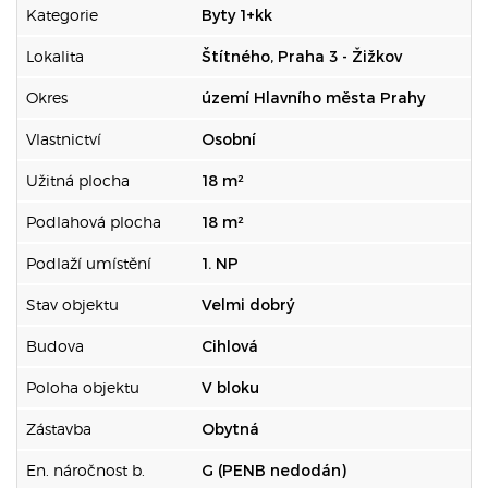
Kategorie
Byty 1+kk
Lokalita
Štítného, Praha 3 - Žižkov
Okres
území Hlavního města Prahy
Vlastnictví
Osobní
Užitná plocha
18 m²
Podlahová plocha
18 m²
Podlaží umístění
1. NP
Stav objektu
Velmi dobrý
Budova
Cihlová
Poloha objektu
V bloku
Zástavba
Obytná
En. náročnost b.
G (PENB nedodán)