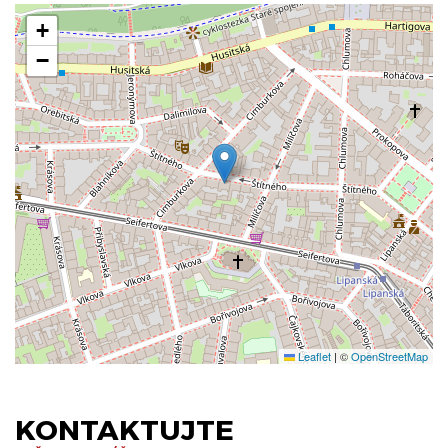
+
−
Leaflet
|
©
OpenStreetMap
KONTAKTUJTE