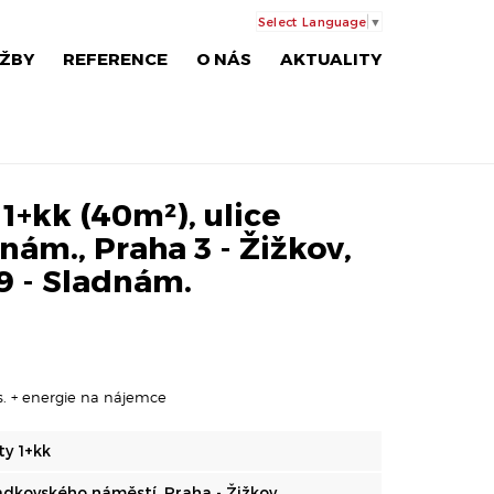
Select Language
▼
ŽBY
REFERENCE
O NÁS
AKTUALITY
1+kk (40m²), ulice
ám., Praha 3 - Žižkov,
9 - Sladnám.
os. + energie na nájemce
ty 1+kk
adkovského náměstí, Praha - Žižkov