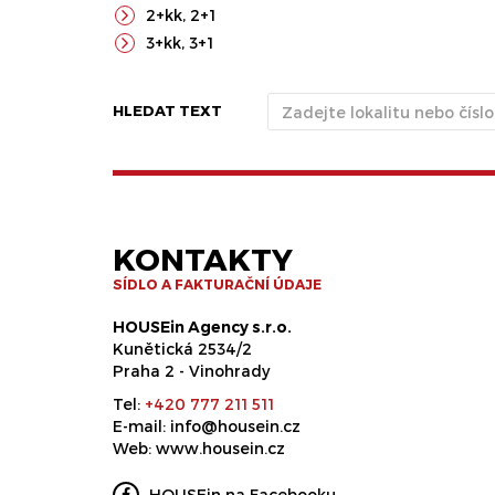
2+kk
,
2+1
3+kk
,
3+1
HLEDAT TEXT
KONTAKTY
SÍDLO A FAKTURAČNÍ ÚDAJE
HOUSEin Agency s.r.o.
Kunětická 2534/2
Praha 2 - Vinohrady
Tel:
+420 777 211 511
E-mail:
info@housein.cz
Web:
www.housein.cz
HOUSEin na Facebooku