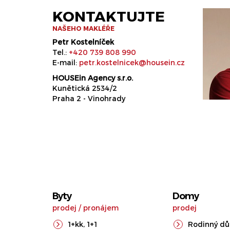
KONTAKTUJTE
NAŠEHO MAKLÉŘE
Petr Kostelníček
Tel.:
+420 739 808 990
E-mail:
petr.kostelnicek@housein.cz
HOUSEin Agency s.r.o.
Kunětická 2534/2
Praha 2 - Vinohrady
Byty
Domy
prodej
/
pronájem
prodej
1+kk
,
1+1
Rodinný d