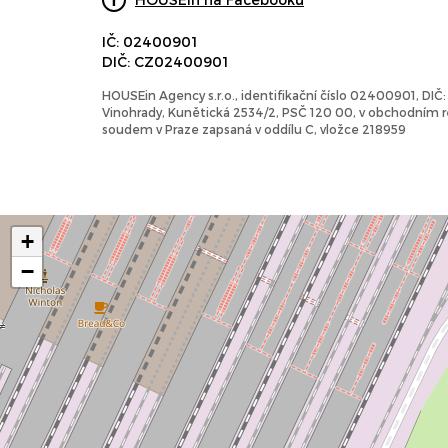
IČ: 02400901
DIČ: CZ02400901
HOUSEin Agency s.r.o., identifikační číslo 02400901, DI
Vinohrady, Kunětická 2534/2, PSČ 120 00, v obchodním
soudem v Praze zapsaná v oddílu C, vložce 218959
+
−