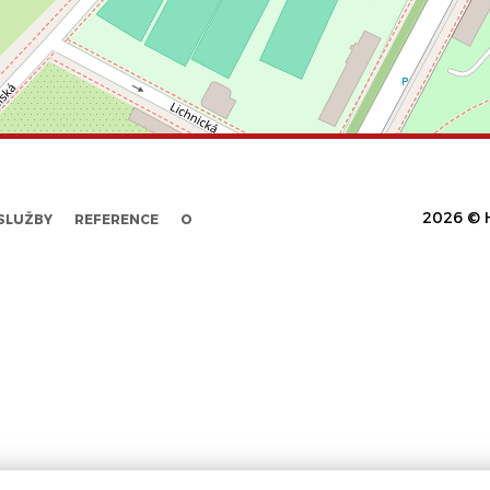
2026 © H
SLUŽBY
REFERENCE
O