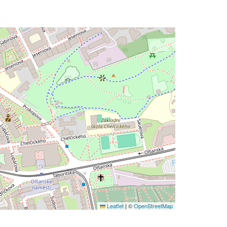
Leaflet
|
©
OpenStreetMap