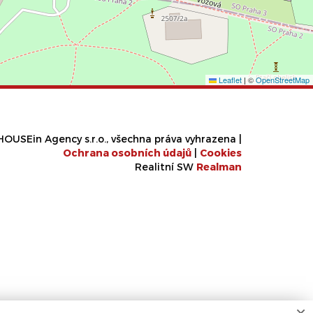
Leaflet
|
©
OpenStreetMap
OUSEin Agency s.r.o., všechna práva vyhrazena |
Ochrana osobních údajů
|
Cookies
Realitní SW
Real
man