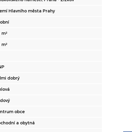
emí Hlavního města Prahy
obní
 m²
 m²
 NP
lmi dobrý
hlová
dový
ntrum obce
chodní a obytná