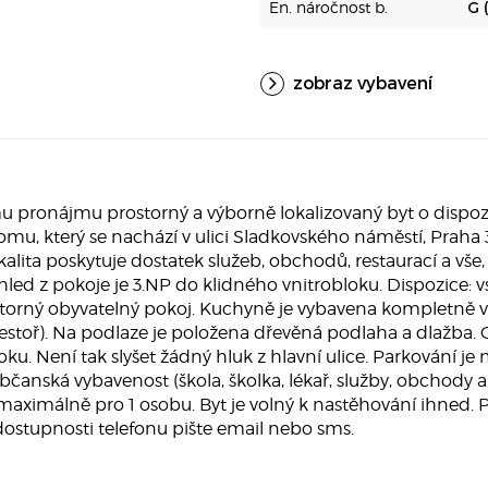
En. náročnost b.
G 
zobraz vybavení
pronájmu prostorný a výborně lokalizovaný byt o dispozic
u, který se nachází v ulici Sladkovského náměstí, Praha
alita poskytuje dostatek služeb, obchodů, restaurací a vše
výhled z pokoje je 3.NP do klidného vnitrobloku. Dispozic
storný obyvatelný pokoj. Kuchyně je vybavena kompletně 
estoř). Na podlaze je položena dřevěná podlaha a dlažba. O
oku. Není tak slyšet žádný hluk z hlavní ulice. Parkování
 občanská vybavenost (škola, školka, lékař, služby, obchody 
aximálně pro 1 osobu. Byt je volný k nastěhování ihned. P
dostupnosti telefonu pište email nebo sms.