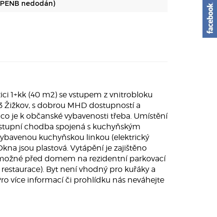
(PENB nedodán)
i 1+kk (40 m2) se vstupem z vnitrobloku
 3 Žižkov, s dobrou MHD dostupností a
, co je k občanské vybavenosti třeba. Umístění
e: vstupní chodba spojená s kuchyňským
vybavenou kuchyňskou linkou (elektrický
kna jsou plastová. Vytápění je zajištěno
 je možné před domem na rezidentní parkovací
a restaurace). Byt není vhodný pro kuřáky a
ro více informací či prohlídku nás neváhejte