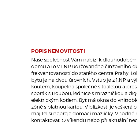
POPIS NEMOVITOSTI
Naše společnost Vám nabízí k dlouhodobému 
domu a to v 1.NP udržovaného činžovního dom
frekventovaností do starého centra Prahy. Lok
bytu je na dvou úrovních. Vstup je z 1.NP a 
koutem, koupelna společně s toaletou a pro
sporák s troubou, lednice s mrazničkou a dig
elektrickým kotlem. Byt má okna do vnitrobl
zóně s platnou kartou. V blízkosti je veškerá
majitel si nepřeje domácí mazlíčky. Vhodné m
kontaktovat. O víkendu nebo při aktuální ne