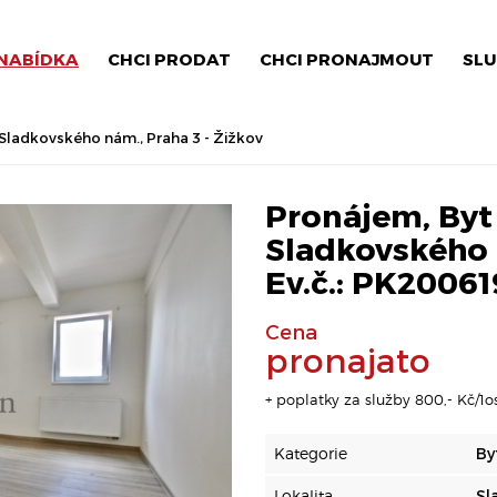
NABÍDKA
CHCI PRODAT
CHCI PRONAJMOUT
SLU
 Sladkovského nám., Praha 3 - Žižkov
Pronájem, Byt 
Sladkovského n
Ev.č.: PK20061
Cena
pronajato
+ poplatky za služby 800,- Kč/1
Kategorie
By
Lokalita
Sl