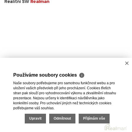
Realitní SW
Real
man
×
Používáme soubory cookies
ℹ
Naše soubory potřebujeme pro samotnou funkčnost webu a pro
uložení vašich předvoleb při jeho procházení. Cookies třetích
stran pak slouží pro vyhodnocování výkonu a zkvalitnění obsahu
prezentace. Nejsou určeny k identifikaci návštěvníka jako
konkrétní osoby. Pro uchování jiných než technických cookies
potřebujeme váš souhlas.
Upravit
Odmítnout
Přijímám vše