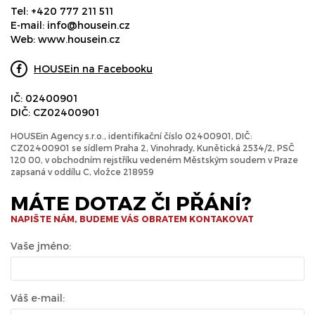
Tel:
+420 777 211 511
E-mail:
info@housein.cz
Web:
www.housein.cz
HOUSEin na Facebooku
IČ: 02400901
DIČ: CZ02400901
HOUSEin Agency s.r.o., identifikační číslo 02400901, DIČ:
CZ02400901 se sídlem Praha 2, Vinohrady, Kunětická 2534/2, PSČ
120 00, v obchodním rejstříku vedeném Městským soudem v Praze
zapsaná v oddílu C, vložce 218959
MÁTE DOTAZ ČI PŘÁNÍ?
NAPIŠTE NÁM, BUDEME VÁS OBRATEM KONTAKOVAT
Vaše jméno:
Váš e-mail: