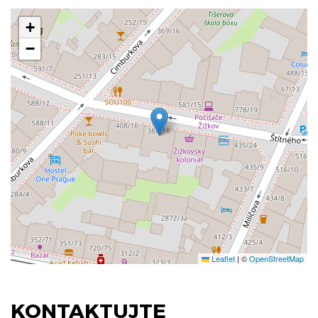
+
−
Leaflet
|
©
OpenStreetMap
KONTAKTUJTE