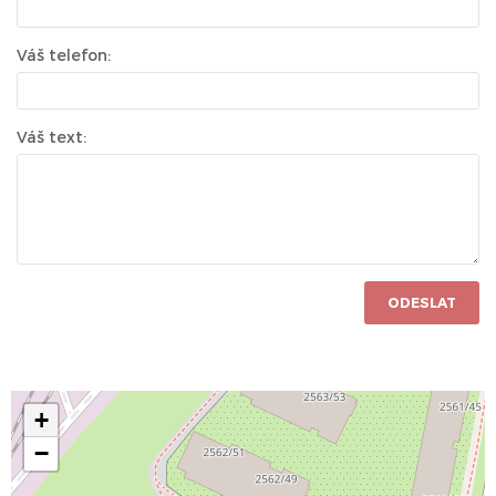
Váš telefon:
Váš text:
ODESLAT
+
−