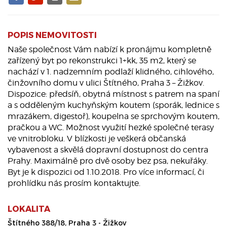
POPIS NEMOVITOSTI
Naše společnost Vám nabízí k pronájmu kompletně
zařízený byt po rekonstrukci 1+kk, 35 m2, který se
nachází v 1. nadzemním podlaží klidného, cihlového,
činžovního domu v ulici Štítného, Praha 3 – Žižkov.
Dispozice: předsíň, obytná místnost s patrem na spaní
a s odděleným kuchyňským koutem (sporák, lednice s
mrazákem, digestoř), koupelna se sprchovým koutem,
pračkou a WC. Možnost využití hezké společné terasy
ve vnitrobloku. V blízkosti je veškerá občanská
vybavenost a skvělá dopravní dostupnost do centra
Prahy. Maximálně pro dvě osoby bez psa, nekuřáky.
Byt je k dispozici od 1.10.2018. Pro více informací, či
prohlídku nás prosím kontaktujte.
LOKALITA
Štítného 388/18, Praha 3 - Žižkov