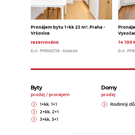
Pronájem bytu 1+kk 23 m², Praha -
Pronáje
Vršovice
Vysoča
rezervováno
14 100 
Ev.č.: PP8030726 - Kozácká
Ev.č.: PP
Byty
Domy
prodej
/
pronájem
prodej
1+kk
,
1+1
Rodinný d
2+kk
,
2+1
3+kk
,
3+1