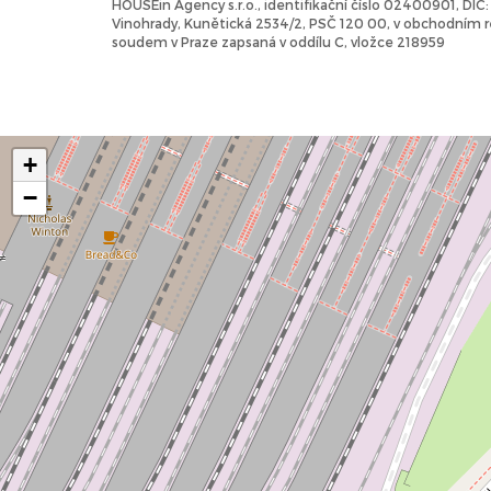
HOUSEin Agency s.r.o., identifikační číslo 02400901, DI
Vinohrady, Kunětická 2534/2, PSČ 120 00, v obchodním
soudem v Praze zapsaná v oddílu C, vložce 218959
+
−