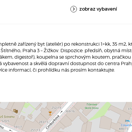
zobraz vybavení
tně zařízený byt (ateliér) po rekonstrukci 1+kk, 35 m2, k
 Štítného, Praha 3 – Žižkov. Dispozice: předsíň, obytná mí
kem, digestoř), koupelna se sprchovým koutem, pračkou a
ská vybavenost a skvělá dopravní dostupnost do centra Pra
 více informací, či prohlídku nás prosím kontaktujte.