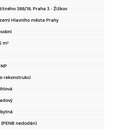
títného 388/18, Praha 3 - Žižkov
zemí Hlavního města Prahy
sobní
5 m²
. NP
o rekonstrukci
ihlová
adový
bytná
 (PENB nedodán)