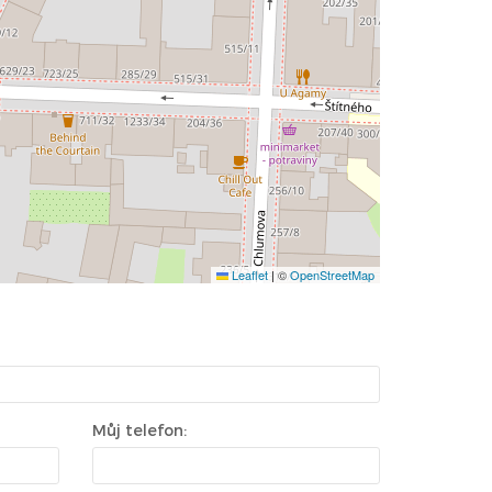
Leaflet
|
©
OpenStreetMap
Můj telefon: