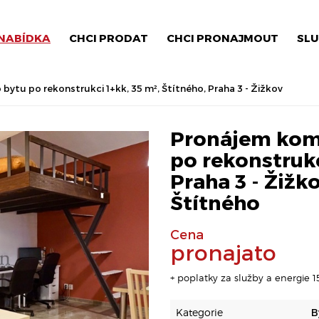
NABÍDKA
CHCI PRODAT
CHCI PRONAJMOUT
SLU
ytu po rekonstrukci 1+kk, 35 m², Štítného, Praha 3 - Žižkov
Pronájem kom
po rekonstrukc
Praha 3 - Žižko
Štítného
Cena
pronajato
+ poplatky za služby a energie 15
Kategorie
B