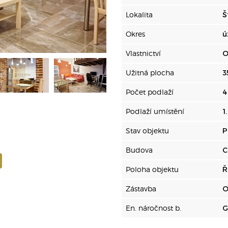
Lokalita
Š
Okres
ú
Vlastnictví
O
Užitná plocha
3
Počet podlaží
4
Podlaží umístění
1
Stav objektu
P
Budova
C
Poloha objektu
Ř
Zástavba
O
En. náročnost b.
G