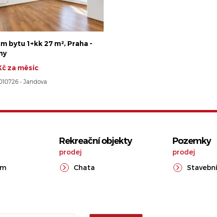
m bytu 1+kk 27 m², Praha -
ny
Kč za měsíc
8010726 - Jandova
Rekreační objekty
Pozemky
prodej
prodej
ům
Chata
Stavební