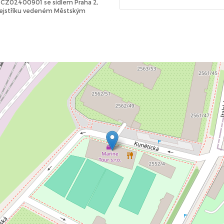
Č: CZ02400901 se sídlem Praha 2,
 rejstříku vedeném Městským