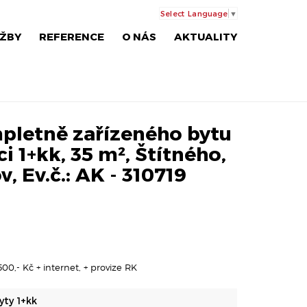
Select Language
▼
ŽBY
REFERENCE
O NÁS
AKTUALITY
pletně zařízeného bytu
i 1+kk, 35 m², Štítného,
v, Ev.č.: AK - 310719
00,- Kč + internet, + provize RK
yty 1+kk