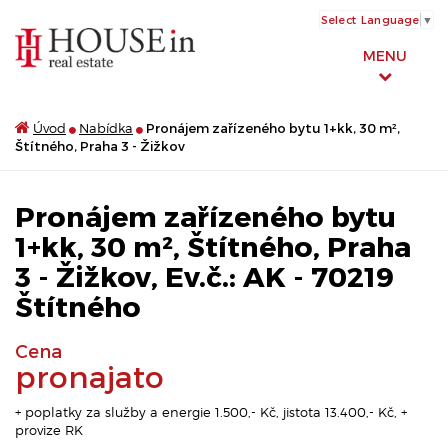
Select Language
▼
MENU
Úvod
Nabídka
Pronájem zařízeného bytu 1+kk, 30 m²,
Štítného, Praha 3 - Žižkov
Pronájem zařízeného bytu
1+kk, 30 m², Štítného, Praha
3 - Žižkov, Ev.č.: AK - 70219
Štítného
Cena
pronajato
+ poplatky za služby a energie 1.500,- Kč, jistota 13.400,- Kč, +
provize RK