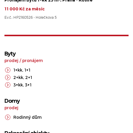
Pronájem bytu 1+kk 25 m², Praha - Košíře
11 000 Kč za měsíc
Ev.č.: HP2160526 - Holečkova 5
Byty
prodej
/
pronájem
1+kk
,
1+1
2+kk
,
2+1
3+kk
,
3+1
Domy
prodej
Rodinný dům