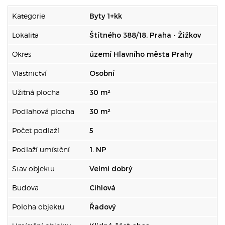
Kategorie
Byty 1+kk
Lokalita
Štítného 388/18, Praha - Žižkov
Okres
území Hlavního města Prahy
Vlastnictví
Osobní
Užitná plocha
30 m²
Podlahová plocha
30 m²
Počet podlaží
5
Podlaží umístění
1. NP
Stav objektu
Velmi dobrý
Budova
Cihlová
Poloha objektu
Řadový