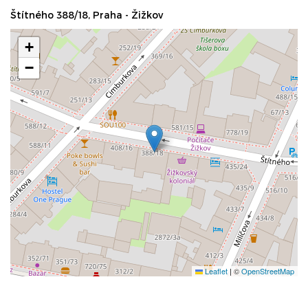
Štítného 388/18, Praha - Žižkov
+
−
Leaflet
|
©
OpenStreetMap