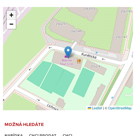
+
−
Leaflet
|
©
OpenStreetMap
MOŽNÁ HLEDÁTE
NABÍDKA
CHCI PRODAT
CHCI