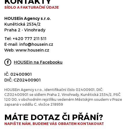
KONTAKTY
SÍDLO A FAKTURAČNÍ ÚDAJE
HOUSEin Agency s.r.o.
Kunětická 2534/2
Praha 2 - Vinohrady
Tel:
+420 777 211 511
E-mail:
info@housein.cz
Web:
www.housein.cz
HOUSEin na Facebooku
IČ: 02400901
DIČ: CZ02400901
HOUSEin Agency s.r.o., identifikační číslo 02400901, DIČ:
CZ02400901 se sídlem Praha 2, Vinohrady, Kunětická 2534/2, PSČ
120 00, v obchodním rejstříku vedeném Městským soudem v Praze
zapsaná v oddílu C, vložce 218959
MÁTE DOTAZ ČI PŘÁNÍ?
NAPIŠTE NÁM, BUDEME VÁS OBRATEM KONTAKOVAT