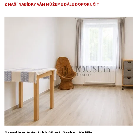
Z NAŠÍ NABÍDKY VÁM MŮŽEME DÁLE DOPORUČIT