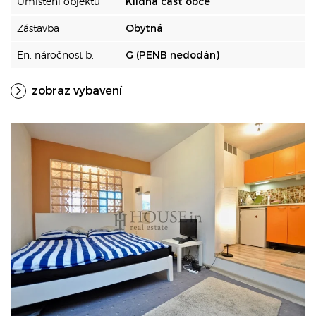
Umístění objektu
Klidná část obce
Zástavba
Obytná
En. náročnost b.
G (PENB nedodán)
zobraz vybavení