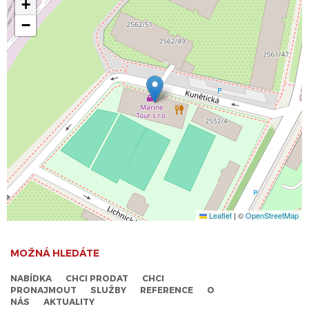
+
−
Leaflet
|
©
OpenStreetMap
MOŽNÁ HLEDÁTE
NABÍDKA
CHCI PRODAT
CHCI
PRONAJMOUT
SLUŽBY
REFERENCE
O
NÁS
AKTUALITY