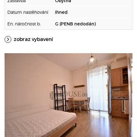
Zástavba
Obytná
Datum nastěhování
Ihned
En. náročnost b.
G (PENB nedodán)
zobraz vybavení