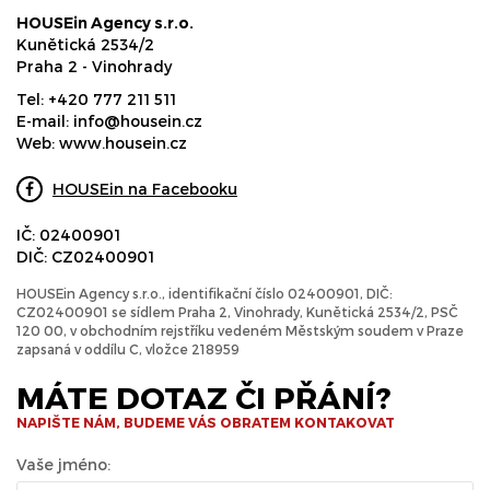
HOUSEin Agency s.r.o.
Kunětická 2534/2
Praha 2 - Vinohrady
Tel:
+420 777 211 511
E-mail:
info@housein.cz
Web:
www.housein.cz
HOUSEin na Facebooku
IČ: 02400901
DIČ: CZ02400901
HOUSEin Agency s.r.o., identifikační číslo 02400901, DIČ:
CZ02400901 se sídlem Praha 2, Vinohrady, Kunětická 2534/2, PSČ
120 00, v obchodním rejstříku vedeném Městským soudem v Praze
zapsaná v oddílu C, vložce 218959
MÁTE DOTAZ ČI PŘÁNÍ?
NAPIŠTE NÁM, BUDEME VÁS OBRATEM KONTAKOVAT
Vaše jméno: