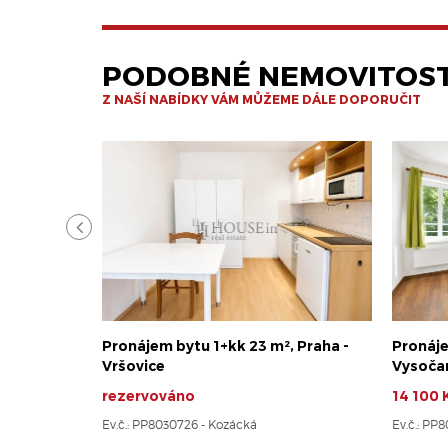
PODOBNÉ NEMOVITOST
Z NAŠÍ NABÍDKY VÁM MŮŽEME DÁLE DOPORUČIT
Pronájem bytu 1+kk 23 m², Praha -
Pronáje
Vršovice
Vysoča
rezervováno
14 100 
Ev.č.: PP8030726 - Kozácká
Ev.č.: PP