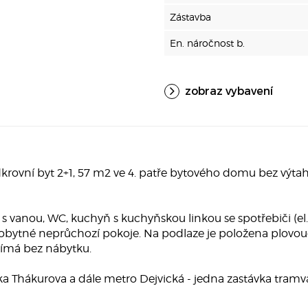
Zástavba
En. náročnost b.
zobraz vybavení
ovní byt 2+1, 57 m2 ve 4. patře bytového domu bez výtahu,
 s vanou, WC, kuchyň s kuchyňskou linkou se spotřebiči (el
obytné neprůchozí pokoje. Na podlaze je položena plovouc
ajímá bez nábytku.
a Thákurova a dále metro Dejvická - jedna zastávka tram