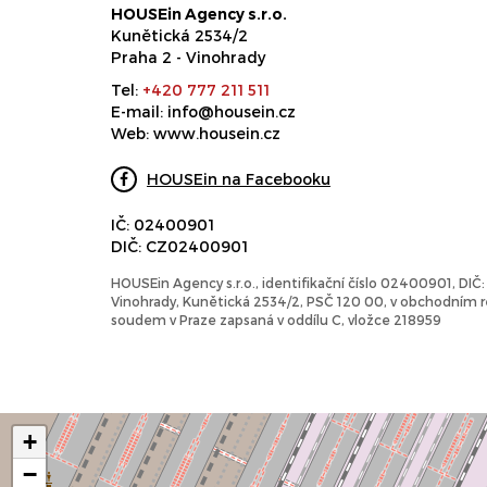
HOUSEin Agency s.r.o.
Kunětická 2534/2
Praha 2 - Vinohrady
Tel:
+420 777 211 511
E-mail:
info@housein.cz
Web:
www.housein.cz
HOUSEin na Facebooku
IČ: 02400901
DIČ: CZ02400901
HOUSEin Agency s.r.o., identifikační číslo 02400901, DI
Vinohrady, Kunětická 2534/2, PSČ 120 00, v obchodním
soudem v Praze zapsaná v oddílu C, vložce 218959
+
−