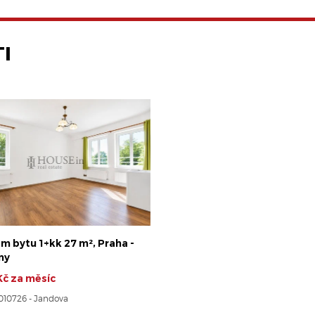
I
m bytu 1+kk 27 m², Praha -
ny
Kč za měsíc
8010726 - Jandova