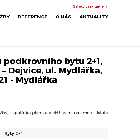
Select Language
▼
ŽBY
REFERENCE
O NÁS
AKTUALITY
 podkrovního bytu 2+1,
– Dejvice, ul. Mydlářka,
21 - Mydlářka
žby) + spotřeba plynu a elektřiny na nájemce + jistota
Byty 2+1