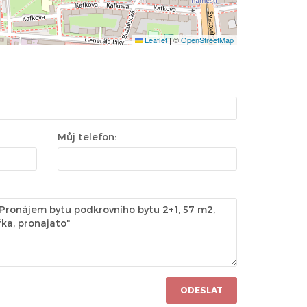
Leaflet
|
©
OpenStreetMap
Můj telefon:
ODESLAT