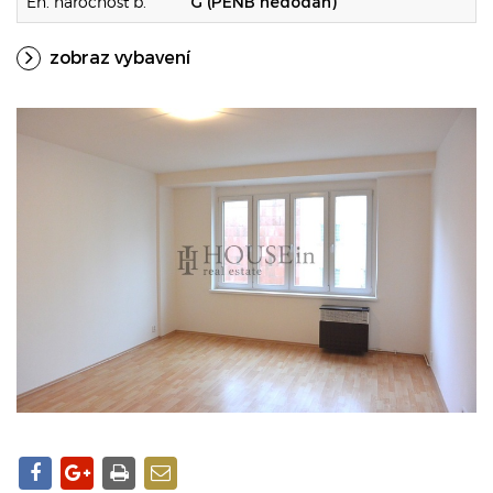
En. náročnost b.
G (PENB nedodán)
zobraz vybavení