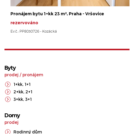
Pronájem bytu 1+kk 23 m², Praha - Vršovice
rezervováno
Ev.č.: PP8030726 - Kozácká
Byty
prodej
/
pronájem
1+kk
,
1+1
2+kk
,
2+1
3+kk
,
3+1
Domy
prodej
Rodinný dům