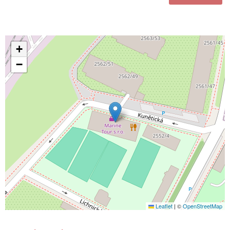
+
−
Leaflet
|
©
OpenStreetMap