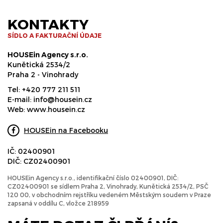
KONTAKTY
SÍDLO A FAKTURAČNÍ ÚDAJE
HOUSEin Agency s.r.o.
Kunětická 2534/2
Praha 2 - Vinohrady
Tel:
+420 777 211 511
E-mail:
info@housein.cz
Web:
www.housein.cz
HOUSEin na Facebooku
IČ: 02400901
DIČ: CZ02400901
HOUSEin Agency s.r.o., identifikační číslo 02400901, DIČ:
CZ02400901 se sídlem Praha 2, Vinohrady, Kunětická 2534/2, PSČ
120 00, v obchodním rejstříku vedeném Městským soudem v Praze
zapsaná v oddílu C, vložce 218959