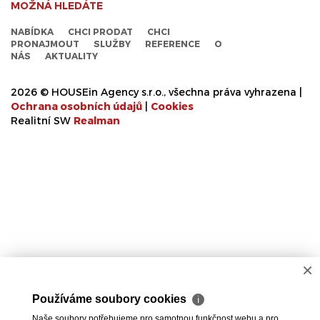
MOŽNÁ HLEDÁTE
NABÍDKA
CHCI PRODAT
CHCI
PRONAJMOUT
SLUŽBY
REFERENCE
O
NÁS
AKTUALITY
2026 © HOUSEin Agency s.r.o., všechna práva vyhrazena |
Ochrana osobních údajů
|
Cookies
Realitní SW
Real
man
×
Používáme soubory cookies
ℹ
Naše soubory potřebujeme pro samotnou funkčnost webu a pro