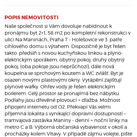
POPIS NEMOVITOSTI
Naše společnost si Vám dovoluje nabídnout k
pronájmu byt 2+1, 58 m2 po kompletní rekonstrukci v
ulici Na Maninách, Praha 7 - Holešovice ve 3. patře
cihlového domu s výtahem. Dispozičně je byt řešen
takto: předsíň s novou kuchyňskou linkou a plyno-
elektrickým sporákem, obytný pokoj, druhý obytný
pokoj, (oba pokoje jsou neprůchozí), dále nová
koupelna se sprchovým koutem a WC zvlášť. Byt je
osazen novými plastovými okny. Vytápění zajišťují
plynové wafky. Ohřev vody je řešen elektrickým
boilerem. Celý prostor se pronajímá bez nábytku.
Podlahy jsou dřevěné plovoucí + dlažba. Možnost
připojení internetu od O2. Překvapí Vás velmi
příjemná lokalita s vynikající dopravní dostupností –
tramvajová zastávka Maniny - denní + noční linky na
metro C a B. Výborná občanská vybavenost v okolí a
procházky kolem Vltavy. V případě zájmu volejte, pište