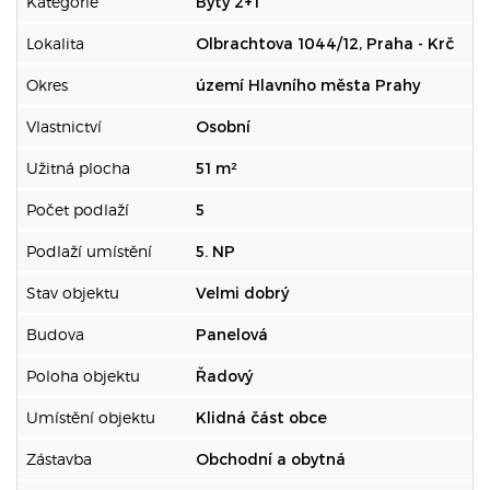
Kategorie
Byty 2+1
Lokalita
Olbrachtova 1044/12, Praha - Krč
Okres
území Hlavního města Prahy
Vlastnictví
Osobní
Užitná plocha
51 m²
Počet podlaží
5
Podlaží umístění
5. NP
Stav objektu
Velmi dobrý
Budova
Panelová
Poloha objektu
Řadový
Umístění objektu
Klidná část obce
Zástavba
Obchodní a obytná