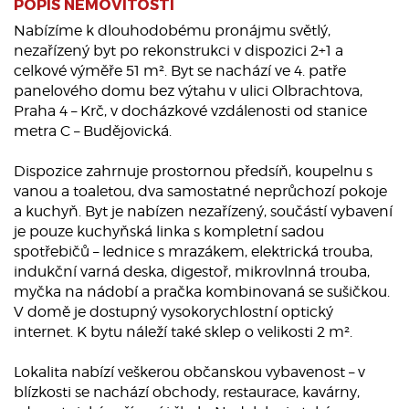
POPIS NEMOVITOSTI
Nabízíme k dlouhodobému pronájmu světlý,
nezařízený byt po rekonstrukci v dispozici 2+1 a
celkové výměře 51 m². Byt se nachází ve 4. patře
panelového domu bez výtahu v ulici Olbrachtova,
Praha 4 – Krč, v docházkové vzdálenosti od stanice
metra C – Budějovická.
Dispozice zahrnuje prostornou předsíň, koupelnu s
vanou a toaletou, dva samostatné neprůchozí pokoje
a kuchyň. Byt je nabízen nezařízený, součástí vybavení
je pouze kuchyňská linka s kompletní sadou
spotřebičů – lednice s mrazákem, elektrická trouba,
indukční varná deska, digestoř, mikrovlnná trouba,
myčka na nádobí a pračka kombinovaná se sušičkou.
V domě je dostupný vysokorychlostní optický
internet. K bytu náleží také sklep o velikosti 2 m².
Lokalita nabízí veškerou občanskou vybavenost – v
blízkosti se nachází obchody, restaurace, kavárny,