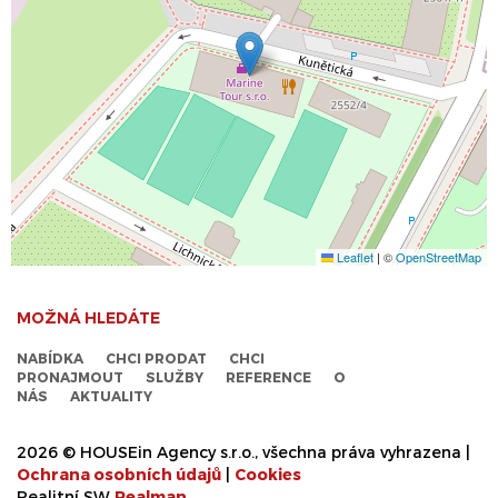
Leaflet
|
©
OpenStreetMap
MOŽNÁ HLEDÁTE
NABÍDKA
CHCI PRODAT
CHCI
PRONAJMOUT
SLUŽBY
REFERENCE
O
NÁS
AKTUALITY
2026 © HOUSEin Agency s.r.o., všechna práva vyhrazena |
Ochrana osobních údajů
|
Cookies
Realitní SW
Real
man