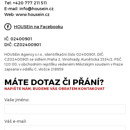
Tel:
+420 777 211 511
E-mail:
info@housein.cz
Web:
www.housein.cz
HOUSEin na Facebooku
IČ: 02400901
DIČ: CZ02400901
HOUSEin Agency s.r.o., identifikační číslo 02400901, DIČ:
CZ02400901 se sídlem Praha 2, Vinohrady, Kunětická 2534/2, PSČ
120 00, v obchodním rejstříku vedeném Městským soudem v Praze
zapsaná v oddílu C, vložce 218959
MÁTE DOTAZ ČI PŘÁNÍ?
NAPIŠTE NÁM, BUDEME VÁS OBRATEM KONTAKOVAT
Vaše jméno:
Váš e-mail: