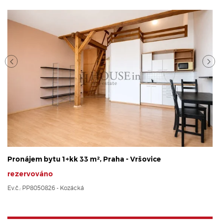
Pronájem bytu 1+kk 33 m², Praha - Vršovice
rezervováno
Ev.č.: PP8050826 - Kozácká