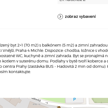
zobraz vybavení
ý byt 2+1 (70 m2) s balkónem (5 m2) a zimní zahradou (
ici Vnější, Praha 4 Michle. Dispozice: chodba, ložnice s v
statné WC, kuchyně a zimní zahrada. Byt se pronajímá nez
m kotlem v suterénu domu. Podlahy v bytě tvoří koberce a d
 centra Prahy (zastávka BUS - Hadovitá 2 min od domu). 
rosím kontaktujte.