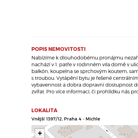
POPIS NEMOVITOSTI
Nabízíme k dlouhodobému pronájmu nezařízen
nachází v 1. patře v rodinném vila domě v ul
balkón, koupelna se sprchovým koutem, samo
s troubou. Vytápění bytu je řešené centrální
vybavennost a dobra dopravní dostupnost do
zvířat. Pro více informací, či prohlídku nás p
LOKALITA
Vnější 1397/12, Praha 4 - Michle
+