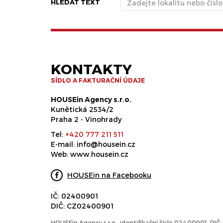
HLEDAT TEXT
KONTAKTY
SÍDLO A FAKTURAČNÍ ÚDAJE
HOUSEin Agency s.r.o.
Kunětická 2534/2
Praha 2 - Vinohrady
Tel:
+420 777 211 511
E-mail:
info@housein.cz
Web:
www.housein.cz
HOUSEin na Facebooku
IČ: 02400901
DIČ: CZ02400901
HOUSEin Agency s.r.o., identifikační číslo 02400901, DI