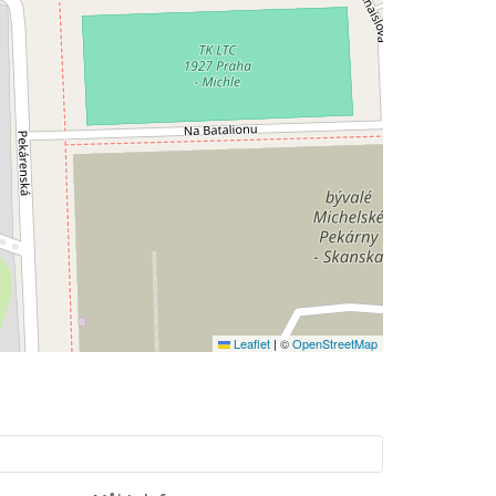
Leaflet
|
©
OpenStreetMap