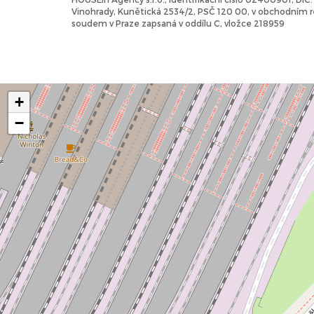
Vinohrady, Kunětická 2534/2, PSČ 120 00, v obchodním
soudem v Praze zapsaná v oddílu C, vložce 218959
+
−