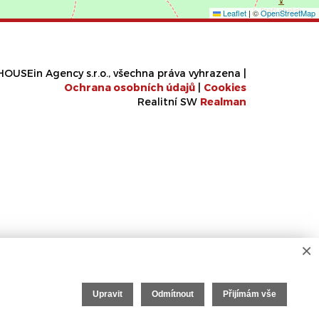
Leaflet
|
©
OpenStreetMap
OUSEin Agency s.r.o., všechna práva vyhrazena |
Ochrana osobních údajů
|
Cookies
Realitní SW
Real
man
×
Upravit
Odmítnout
Přijímám vše