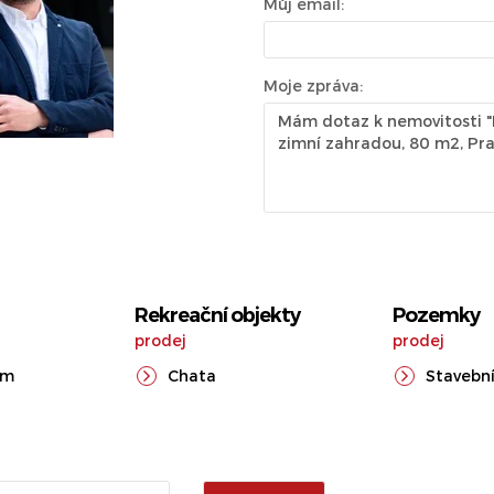
Můj email:
Moje zpráva:
Rekreační objekty
Pozemky
prodej
prodej
ům
Chata
Stavební