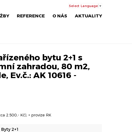
Select Language
▼
ŽBY
REFERENCE
O NÁS
AKTUALITY
řízeného bytu 2+1 s
mní zahradou, 80 m2,
e, Ev.č.: AK 10616 -
ca 2.500,- Kč), + provize RK
Byty 2+1