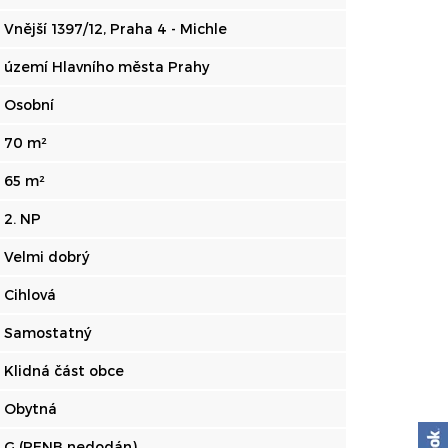
Vnější 1397/12, Praha 4 - Michle
území Hlavního města Prahy
Osobní
70 m²
65 m²
2. NP
Velmi dobrý
Cihlová
Samostatný
Klidná část obce
Obytná
G (PENB nedodán)