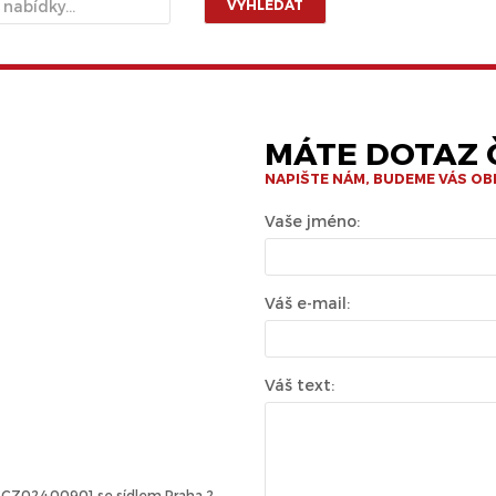
VYHLEDAT
MÁTE DOTAZ Č
NAPIŠTE NÁM, BUDEME VÁS O
Vaše jméno:
Váš e-mail:
Váš text:
Č: CZ02400901 se sídlem Praha 2,