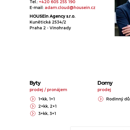
Tel.:
+420 605 255 190
E-mail:
adam.cloud@housein.cz
HOUSEin Agency s.r.o.
Kunětická 2534/2
Praha 2 - Vinohrady
Byty
Domy
prodej
/
pronájem
prodej
1+kk
,
1+1
Rodinný d
2+kk
,
2+1
3+kk
,
3+1