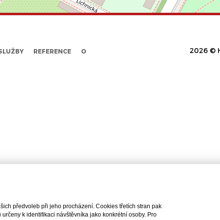
2026 © H
SLUŽBY
REFERENCE
O
ch předvoleb při jeho procházení. Cookies třetích stran pak
rčeny k identifikaci návštěvníka jako konkrétní osoby. Pro