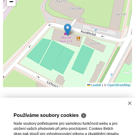
−
Leaflet
|
©
OpenStreetMap
×
MOŽNÁ HLEDÁTE
NABÍDKA
CHCI PRODAT
CHCI
Používáme soubory cookies
ℹ
PRONAJMOUT
SLUŽBY
REFERENCE
O
NÁS
AKTUALITY
Naše soubory potřebujeme pro samotnou funkčnost webu a pro
uložení vašich předvoleb při jeho procházení. Cookies třetích
stran pak slouží pro vyhodnocování výkonu a zkvalitnění obsahu