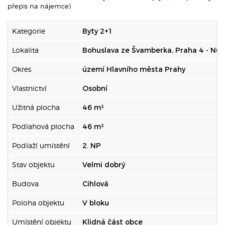
přepis na nájemce)
Kategorie
Byty 2+1
Lokalita
Bohuslava ze Švamberka, Praha 4 - Nus
Okres
území Hlavního města Prahy
Vlastnictví
Osobní
Užitná plocha
46 m²
Podlahová plocha
46 m²
Podlaží umístění
2. NP
Stav objektu
Velmi dobrý
Budova
Cihlová
Poloha objektu
V bloku
Umístění objektu
Klidná část obce