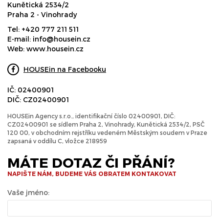
Kunětická 2534/2
Praha 2 - Vinohrady
Tel:
+420 777 211 511
E-mail:
info@housein.cz
Web:
www.housein.cz
HOUSEin na Facebooku
IČ: 02400901
DIČ: CZ02400901
HOUSEin Agency s.r.o., identifikační číslo 02400901, DIČ:
CZ02400901 se sídlem Praha 2, Vinohrady, Kunětická 2534/2, PSČ
120 00, v obchodním rejstříku vedeném Městským soudem v Praze
zapsaná v oddílu C, vložce 218959
MÁTE DOTAZ ČI PŘÁNÍ?
NAPIŠTE NÁM, BUDEME VÁS OBRATEM KONTAKOVAT
Vaše jméno: