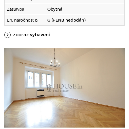
Zástavba
Obytná
En. náročnost b.
G (PENB nedodán)
zobraz vybavení