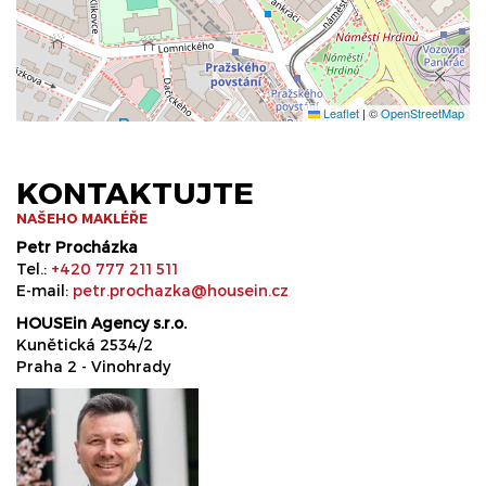
Leaflet
|
©
OpenStreetMap
KONTAKTUJTE
NAŠEHO MAKLÉŘE
Petr Procházka
Tel.:
+420 777 211 511
E-mail:
petr.prochazka@housein.cz
HOUSEin Agency s.r.o.
Kunětická 2534/2
Praha 2 - Vinohrady