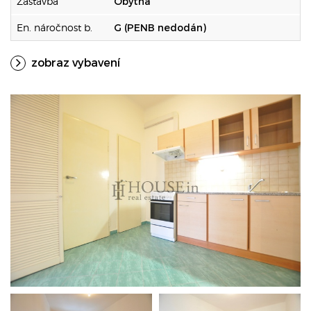
Zástavba
Obytná
En. náročnost b.
G (PENB nedodán)
zobraz vybavení