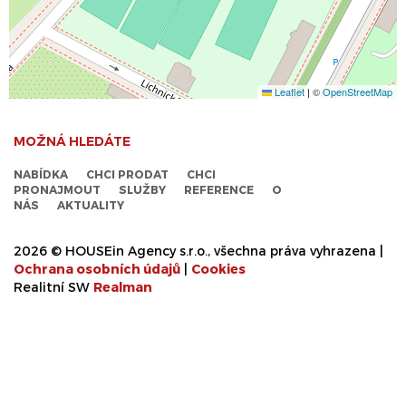
Leaflet
|
©
OpenStreetMap
MOŽNÁ HLEDÁTE
NABÍDKA
CHCI PRODAT
CHCI
PRONAJMOUT
SLUŽBY
REFERENCE
O
NÁS
AKTUALITY
2026 © HOUSEin Agency s.r.o., všechna práva vyhrazena |
Ochrana osobních údajů
|
Cookies
Realitní SW
Real
man