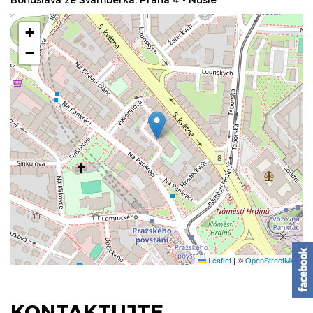
+
−
Leaflet
|
©
OpenStreetMap
KONTAKTUJTE