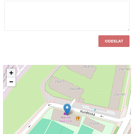
ODESLAT
+
−