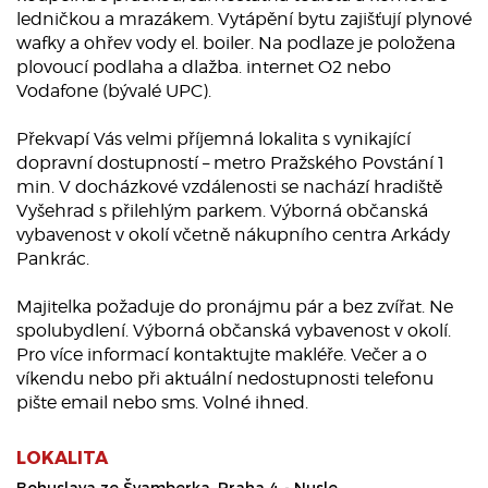
ledničkou a mrazákem. Vytápění bytu zajišťují plynové
wafky a ohřev vody el. boiler. Na podlaze je položena
plovoucí podlaha a dlažba. internet O2 nebo
Vodafone (bývalé UPC).
Překvapí Vás velmi příjemná lokalita s vynikající
dopravní dostupností – metro Pražského Povstání 1
min. V docházkové vzdálenosti se nachází hradiště
Vyšehrad s přilehlým parkem. Výborná občanská
vybavenost v okolí včetně nákupního centra Arkády
Pankrác.
Majitelka požaduje do pronájmu pár a bez zvířat. Ne
spolubydlení. Výborná občanská vybavenost v okolí.
Pro více informací kontaktujte makléře. Večer a o
víkendu nebo při aktuální nedostupnosti telefonu
pište email nebo sms. Volné ihned.
LOKALITA
Bohuslava ze Švamberka, Praha 4 - Nusle