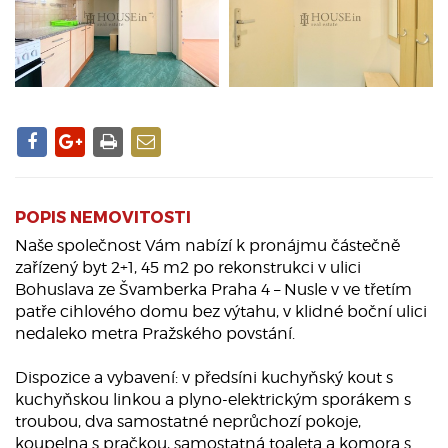
POPIS NEMOVITOSTI
Naše společnost Vám nabízí k pronájmu částečně
zařízený byt 2+1, 45 m2 po rekonstrukci v ulici
Bohuslava ze Švamberka Praha 4 – Nusle v ve třetím
patře cihlového domu bez výtahu, v klidné boční ulici
nedaleko metra Pražského povstání.
Dispozice a vybavení: v předsíni kuchyňský kout s
kuchyňskou linkou a plyno-elektrickým sporákem s
troubou, dva samostatné neprůchozí pokoje,
koupelna s pračkou, samostatná toaleta a komora s