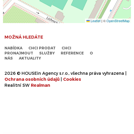
Leaflet
|
©
OpenStreetMap
MOŽNÁ HLEDÁTE
NABÍDKA
CHCI PRODAT
CHCI
PRONAJMOUT
SLUŽBY
REFERENCE
O
NÁS
AKTUALITY
2026 © HOUSEin Agency s.r.o., všechna práva vyhrazena |
Ochrana osobních údajů
|
Cookies
Realitní SW
Real
man