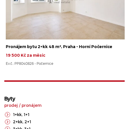
Pronájem bytu 2+kk 48 m², Praha - Horní Počernice
19 500 Kč za měsíc
Ev.č.: PP8040826 - Počernice
Byty
prodej
/
pronájem
1+kk
,
1+1
2+kk
,
2+1
3+kk
,
3+1