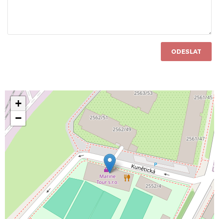
ODESLAT
+
−