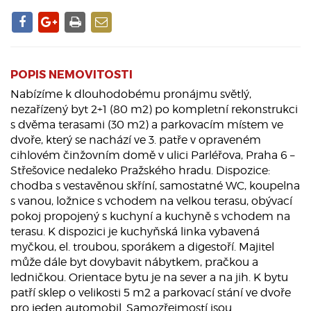
POPIS NEMOVITOSTI
Nabízíme k dlouhodobému pronájmu světlý,
nezařízený byt 2+1 (80 m2) po kompletní rekonstrukci
s dvěma terasami (30 m2) a parkovacím místem ve
dvoře, který se nachází ve 3. patře v opraveném
cihlovém činžovním domě v ulici Parléřova, Praha 6 –
Střešovice nedaleko Pražského hradu. Dispozice:
chodba s vestavěnou skříní, samostatné WC, koupelna
s vanou, ložnice s vchodem na velkou terasu, obývací
pokoj propojený s kuchyní a kuchyně s vchodem na
terasu. K dispozici je kuchyňská linka vybavená
myčkou, el. troubou, sporákem a digestoří. Majitel
může dále byt dovybavit nábytkem, pračkou a
ledničkou. Orientace bytu je na sever a na jih. K bytu
patří sklep o velikosti 5 m2 a parkovací stání ve dvoře
pro jeden automobil. Samozřejmostí jsou