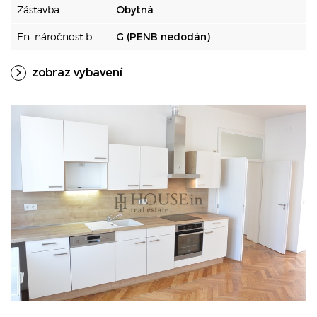
Zástavba
Obytná
En. náročnost b.
G (PENB nedodán)
zobraz vybavení