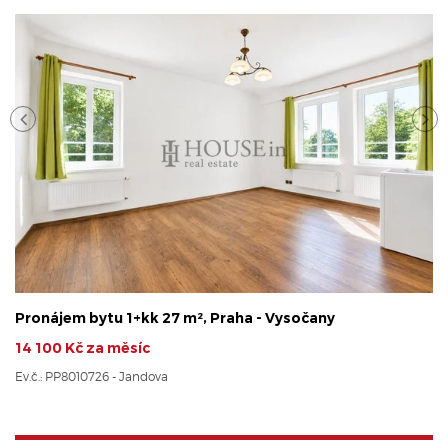
Pronájem bytu 1+kk 27 m², Praha - Vysočany
14 100 Kč za měsíc
Ev.č.: PP8010726 - Jandova