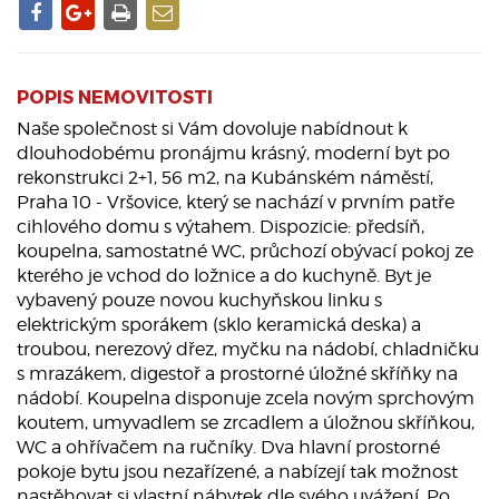
POPIS NEMOVITOSTI
Naše společnost si Vám dovoluje nabídnout k
dlouhodobému pronájmu krásný, moderní byt po
rekonstrukci 2+1, 56 m2, na Kubánském náměstí,
Praha 10 - Vršovice, který se nachází v prvním patře
cihlového domu s výtahem. Dispozicie: předsíň,
koupelna, samostatné WC, průchozí obývací pokoj ze
kterého je vchod do ložnice a do kuchyně. Byt je
vybavený pouze novou kuchyňskou linku s
elektrickým sporákem (sklo keramická deska) a
troubou, nerezový dřez, myčku na nádobí, chladničku
s mrazákem, digestoř a prostorné úložné skříňky na
nádobí. Koupelna disponuje zcela novým sprchovým
koutem, umyvadlem se zrcadlem a úložnou skříňkou,
WC a ohřívačem na ručníky. Dva hlavní prostorné
pokoje bytu jsou nezařízené, a nabízejí tak možnost
nastěhovat si vlastní nábytek dle svého uvážení. Po