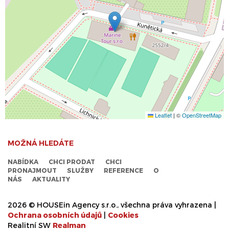
Leaflet
|
©
OpenStreetMap
MOŽNÁ HLEDÁTE
NABÍDKA
CHCI PRODAT
CHCI
PRONAJMOUT
SLUŽBY
REFERENCE
O
NÁS
AKTUALITY
2026 © HOUSEin Agency s.r.o., všechna práva vyhrazena |
Ochrana osobních údajů
|
Cookies
Realitní SW
Real
man