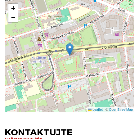
+
−
Leaflet
|
©
OpenStreetMap
KONTAKTUJTE