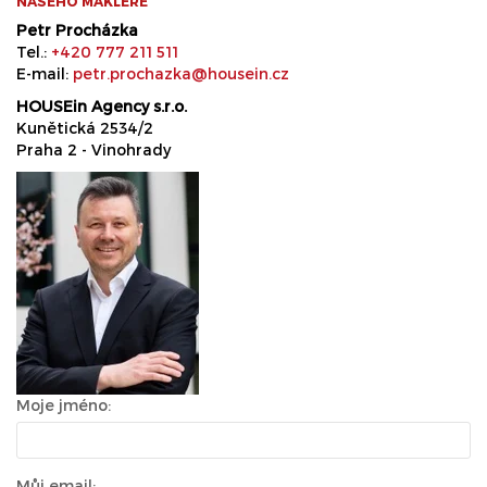
NAŠEHO MAKLÉŘE
Petr Procházka
Tel.:
+420 777 211 511
E-mail:
petr.prochazka@housein.cz
HOUSEin Agency s.r.o.
Kunětická 2534/2
Praha 2 - Vinohrady
Moje jméno:
Můj email: