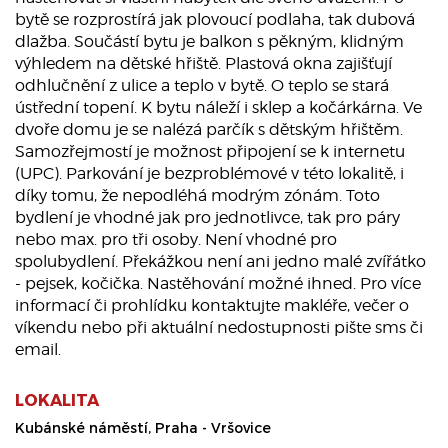
bytě se rozprostírá jak plovoucí podlaha, tak dubová
dlažba. Součástí bytu je balkon s pěkným, klidným
výhledem na dětské hřiště. Plastová okna zajišťují
odhlučnění z ulice a teplo v bytě. O teplo se stará
ústřední topení. K bytu náleží i sklep a kočárkárna. Ve
dvoře domu je se nalézá parčík s dětským hřištěm.
Samozřejmostí je možnost připojení se k internetu
(UPC). Parkování je bezproblémové v této lokalitě, i
díky tomu, že nepodléhá modrým zónám. Toto
bydlení je vhodné jak pro jednotlivce, tak pro páry
nebo max. pro tři osoby. Není vhodné pro
spolubydlení. Překážkou není ani jedno malé zvířátko
- pejsek, kočička. Nastěhování možné ihned. Pro více
informací či prohlídku kontaktujte makléře, večer o
víkendu nebo při aktuální nedostupnosti pište sms či
email.
LOKALITA
Kubánské náměstí, Praha - Vršovice