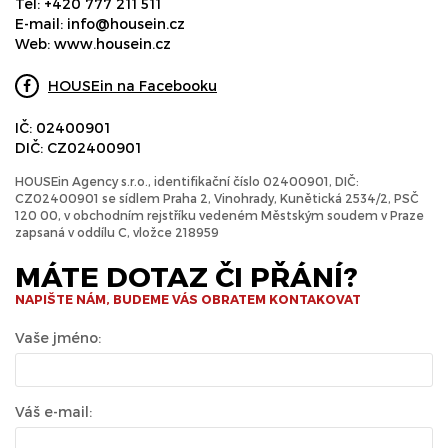
Tel:
+420 777 211 511
E-mail:
info@housein.cz
Web:
www.housein.cz
HOUSEin na Facebooku
IČ: 02400901
DIČ: CZ02400901
HOUSEin Agency s.r.o., identifikační číslo 02400901, DIČ:
CZ02400901 se sídlem Praha 2, Vinohrady, Kunětická 2534/2, PSČ
120 00, v obchodním rejstříku vedeném Městským soudem v Praze
zapsaná v oddílu C, vložce 218959
MÁTE DOTAZ ČI PŘÁNÍ?
NAPIŠTE NÁM, BUDEME VÁS OBRATEM KONTAKOVAT
Vaše jméno:
Váš e-mail: