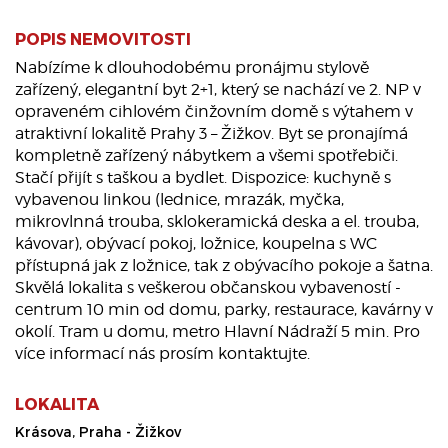
POPIS NEMOVITOSTI
Nabízíme k dlouhodobému pronájmu stylově
zařízený, elegantní byt 2+1, který se nachází ve 2. NP v
opraveném cihlovém činžovním domě s výtahem v
atraktivní lokalitě Prahy 3 – Žižkov. Byt se pronajímá
kompletně zařízený nábytkem a všemi spotřebiči.
Stačí přijít s taškou a bydlet. Dispozice: kuchyně s
vybavenou linkou (lednice, mrazák, myčka,
mikrovlnná trouba, sklokeramická deska a el. trouba,
kávovar), obývací pokoj, ložnice, koupelna s WC
přístupná jak z ložnice, tak z obývacího pokoje a šatna.
Skvělá lokalita s veškerou občanskou vybaveností -
centrum 10 min od domu, parky, restaurace, kavárny v
okolí. Tram u domu, metro Hlavní Nádraží 5 min. Pro
více informací nás prosím kontaktujte.
LOKALITA
Krásova, Praha - Žižkov