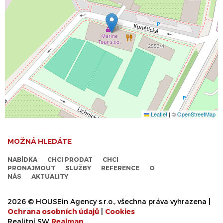
Leaflet
|
©
OpenStreetMap
MOŽNÁ HLEDÁTE
NABÍDKA
CHCI PRODAT
CHCI
PRONAJMOUT
SLUŽBY
REFERENCE
O
NÁS
AKTUALITY
2026 © HOUSEin Agency s.r.o., všechna práva vyhrazena |
Ochrana osobních údajů
|
Cookies
Realitní SW
Real
man