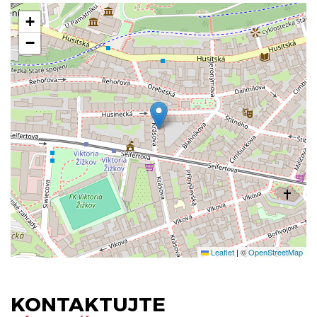
+
−
Leaflet
|
©
OpenStreetMap
KONTAKTUJTE