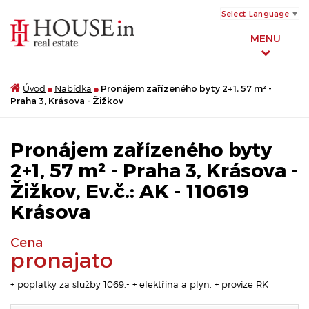
Select Language
▼
MENU
Úvod
Nabídka
Pronájem zařízeného byty 2+1, 57 m² -
Praha 3, Krásova - Žižkov
Pronájem zařízeného byty
2+1, 57 m² - Praha 3, Krásova -
Žižkov, Ev.č.: AK - 110619
Krásova
Cena
pronajato
+ poplatky za služby 1069,- + elektřina a plyn, + provize RK