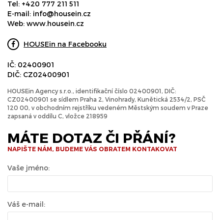
Tel:
+420 777 211 511
E-mail:
info@housein.cz
Web:
www.housein.cz
HOUSEin na Facebooku
IČ: 02400901
DIČ: CZ02400901
HOUSEin Agency s.r.o., identifikační číslo 02400901, DIČ:
CZ02400901 se sídlem Praha 2, Vinohrady, Kunětická 2534/2, PSČ
120 00, v obchodním rejstříku vedeném Městským soudem v Praze
zapsaná v oddílu C, vložce 218959
MÁTE DOTAZ ČI PŘÁNÍ?
NAPIŠTE NÁM, BUDEME VÁS OBRATEM KONTAKOVAT
Vaše jméno:
Váš e-mail: